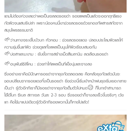
แถมไม่ต้องห่วงเลยว่าพอเป็นเจลลดรอยดำ รอยแผลเป็นแล้วจะออกฤทธิ์แรง
กัดผิวจนแสบรึเปล่า เพราะน้องคนนี้เขาช่วยลดรอยด้วยกองทัพสารสกัดจาก
สมุนไพรธรรมชาติ
🌱ว่านหางจระเข้ใบบัวบก หัวหอม : ช่วยลดรอยแดง ปลอบประโลมผิวและให้
ความชุ่มชื้นแก่ผิว ช่วยดูแลทั้งแผลเป็นนูนให้ผิวเรียบเสมอกัน
🌱ปอสาและมะขาม : ยับยั้งการสร้างเม็ดสีเมลานิน ลดเลือนรอยดำ
🌱อนุพันธ์ซิลิโคน : ช่วยทำให้แผลเป็นที่แข็งนุ่มและจางลง
ซึ่งอย่างเราคือมีปัญหารอยดำจากยุงกัดตลอดเลย คือหลังยุงกัดแล้วมันจะ
ชอบเปลี่ยนจากรอยแดงทิ้งเป็นรอยดำ ยิ่งช่วงนี้เริ่มเข้าหน้าฝนยุงเริ่มเยอะกลาย
เป็นว่า รู้ตัวอีกทีเราก็มีรอยดำจากยุงกัดเต็มตัวไปหมด😥 ก็โบกเจ้าสามารถ
ใช้ได้โบก ซีเบล สกาเจล วันละ 2-3 รอบ ซึ่งรอยดำก็จางลงเร็วขึ้นจริงๆ เว้ย
แก คือใช้มาแปปเดียวรู้ตัวอีกทีรอยพวกนั้นก็หายไปแล้ว!