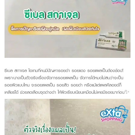
ซีเบล สกาเจล ไอเทมที่คนมีปัญหารอยดำ รอยแดง รอยแผลเป็นต้องช้อป!
เพราะนางเป็นตัวจริงเรื่องจัดการรอยแผลเป็น จัดการได้หมดไม่สนว่าจะเป็น
รอยผิวแบบไหน จะรอยแผลเป็น รอยสิว รอยดำ หรือแม้แต่แผลคีลอยด์ก็
เคลียร์ได้ ช่วยลดเลือนจุดด่างดำ ให้ผิวเรียบเนียนเหมือนไม่เคยมีรอยมาก่อน✨