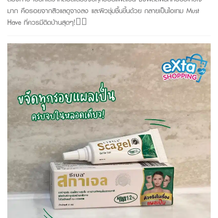
มาก คือรอยจากสิวแลดูจางลง และผิวชุ่มชื้นขึ้นด้วย กลายเป็นไอเทม Must
Have ที่ควรมีติดบ้านสุดๆ!👍🏻