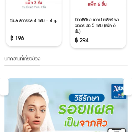
อ๊อกซิเคียว แอคเน่ เคลียร์ พา
ซีเบล สการ์เจล 4 กรัม – 4 g.
วเดอร์ มัด 5 กรัม (แพ็ค 6
ชิ้น)
฿
196
฿
294
บทความที่เกี่ยวข้อง