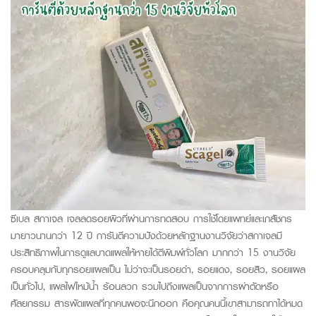
ซีเบล สกาเจล เจลลดรอยผิวที่ผ่านการทดสอบ การใช้โดยแพทย์และเภสัชกร
มายาวนานกว่า 12 ปี การันตีความปังด้วยหลักฐานงานวิจัยว่าสกาเจลมี
ประสิทธิภาพในการดูแลบาดแผลให้หายได้ตีพิมพ์ทั่วโลก มากกว่า 15 งานวิจัย
ครอบคลุมกับทุกรอยแผลเป็น ไม่ว่าจะเป็นรอยดำ, รอยแดง, รอยสิว, รอยแผล
เป็นทั่วไป, แผลไฟไหม้น้ำ ร้อนลวก รวมไปถึงแผลเป็นจากการผ่าตัดหรือ
ศัลยกรรม สารพัดแผลที่ทุกคนพอจะนึกออก คือคุณคนนี้เขาสามารถทาได้หมด