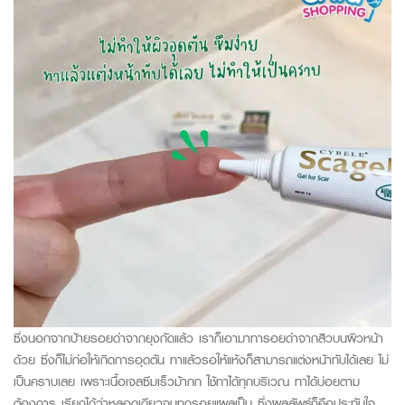
ซึ่งนอกจากป้ายรอยดำจากยุงกัดแล้ว เราก็เอามาทารอยดำจากสิวบนผิวหน้า
ด้วย ซึ่งก็ไม่ก่อให้เกิดการอุดตัน ทาแล้วรอให้แห้งก็สามารถแต่งหน้าทับได้เลย ไม่
เป็นคราบเลย เพราะเนื้อเจลซึมเร็วม้ากก ใช้ทาได้ทุกบริเวณ ทาได้บ่อยตาม
ต้องการ เรียกได้ว่าหลอดเดียวจบทุกรอยแผลเป็น ซึ่งผลลัพธ์ก็คือประทับใจ