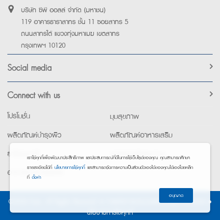
บริษัท ซีพี ออลล์ จำกัด (มหาชน)
119 อาคารธาราสาทร ชั้น 11 ซอยสาทร 5
ถนนสาทรใต้ แขวงทุ่งมหาเมฆ เขตสาทร
กรุงเทพฯ 10120
Social media
Connect with us
โปรโมชั่น
มุมสุขภาพ
ผลิตภัณฑ์บำรุงผิว
ผลิตภัณฑ์อาหารเสริม
ยาใช้เฉพาะที่
อุปกรณ์เพื่อสุขภาพ
เราใช้คุกกี้เพื่อพัฒนาประสิทธิภาพ และประสบการณ์ที่ดีในการใช้เว็บไซต์ของคุณ คุณสามารถศึกษา
รายละเอียดได้ที่
นโยบายการใช้คุกกี้
และสามารถจัดการความเป็นส่วนตัวเองได้ของคุณได้เองโดยคลิก
อาหารทางการแพทย์
ที่
ตั้งค่า
อนุญาต
©2026 Exta. All Rights Reserved. •
การแจ้งการประมวลผลข้อมูลส่วนบุคคล
•
นโยบายการใช้คุกกี้