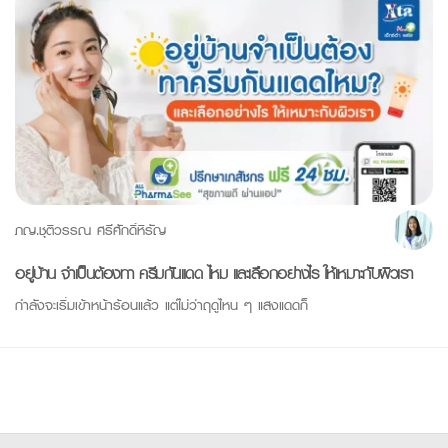
ภญ.ชุติวรรณ ศรีศักดิ์หิรัญ
อยู่บ้าน จำเป็นต้องทา ครีมกันแดด ไหม และเลือกอย่างไร ให้เหมาะกับผิวเรา
กำลังจะเริ่มเข้าหน้าร้อนแล้ว แต่ไม่ว่าฤดูไหน ๆ แสงแดดก็