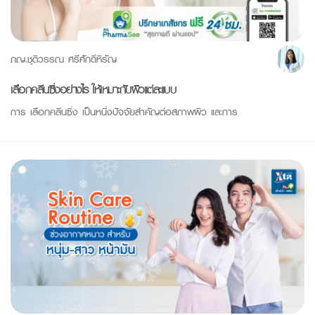
ภญ.ชุติวรรณ ศรีศักดิ์หิรัญ
เลือกคลีนซิ่งอย่างไร ให้เหมาะกับผิวแต่ละแบบ
การ เลือกคลีนซิ่ง เป็นหนึ่งปัจจัยสำคัญต่อสภาพผิว และการ