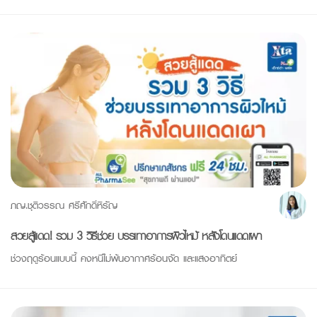
ภญ.ชุติวรรณ ศรีศักดิ์หิรัญ
สวยสู้แดด! รวม 3 วิธีช่วย บรรเทาอาการผิวไหม้ หลังโดนแดดเผา
ช่วงฤดูร้อนแบบนี้ คงหนีไม่พ้นอากาศร้อนจัด และแสงอาทิตย์