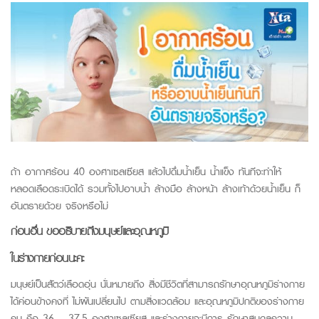
ถ้า อากาศร้อน 40 องศาเซลเซียส แล้วไปดื่มน้ำเย็น น้ำแข็ง ทันทีจะทำให้
หลอดเลือดระเบิดได้ รวมทั้งไปอาบน้ำ ล้างมือ ล้างหน้า ล้างเท้าด้วยน้ำเย็น ก็
อันตรายด้วย จริงหรือไม่
ก่อนอื่น ขออธิบายถึงมนุษย์และอุณหภูมิ
ในร่างกายก่อนนะคะ
มนุษย์เป็นสัตว์เลือดอุ่น นั่นหมายถึง สิ่งมีชีวิตที่สามารถรักษาอุณหภูมิร่างกาย
ได้ค่อนข้างคงที่ ไม่ผันเปลี่ยนไป ตามสิ่งแวดล้อม และอุณหภูมิปกติของร่างกาย
คน คือ 36 – 37.5 องศาเซลเซียส และร่างกายจะมีการ รักษาสมดุลความ