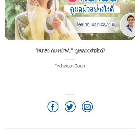
“หน้าสิว กับ หน้าฝน” ดูแลผิวอย่างไรดี?
“หน้าฝนมาเยือนท