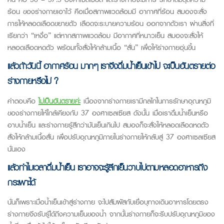
ร้อน ของร่างกายเอาไว้ คือเมื่อสภาพแวดล้อมมี อากาศที่ร้อน สมองจะสั่ง
การให้หลอดเลือดขยายตัว เลือดจะระบายความร้อน ออกจากตัวเรา ผ่านสิ่งที่
เรียกว่า “เหงื่อ” แต่หากสภาพแวดล้อม มีอากาศที่หนาวเย็น สมองจะสั่งให้
หลอดเลือดหดตัว พร้อมทั้งสั่งให้กล้ามเนื้อ “สั่น” เพื่อให้ร่างกายอุ่นขึ้น
แล้วถ้าวันนี้ อากาศร้อน มากๆ เราจึงดื่มน้ำเย็นเข้าไป จะเป็นอันตรายต่อ
ร่างกายหรือไม่ ?
คำตอบคือ
ไม่เป็นอันตรายค่ะ
เนื่องจากร่างกายเรามีกลไกในการรักษาอุณหภูมิ
ของร่างกายให้ใกล้เคียงกับ 37 องศาเซลเซียส ดังนั้น เมื่อเราดื่มน้ำเย็นหรือ
อาบน้ำเย็น และร่างกายรู้สึกว่ามันเย็นเกินไป สมองก็จะสั่งให้หลอดเลือดหดตัว
สั่งให้กล้ามเนื้อสั่น เพื่อปรับอุณหภูมิภายในร่างกายให้กลับสู่ 37 องศาเซลเซียส
นั่นเอง
แล้วทำไมเวลาดื่มน้ำเย็น เราอาจจะรู้สึกเย็นวาบไปตามหลอดอาหารถึง
กระเพาะได้
นั่นก็เพราะเมื่อน้ำเย็นเข้าสู่ร่างกาย จะไปสัมผัสกับเยื่อบุทางเดินอาหารโดยตรง
ร่างกายจึงรับรู้ได้ถึงความเย็นของน้ำ จากนั้นร่างกายก็จะรีบปรับอุณหภูมิของ