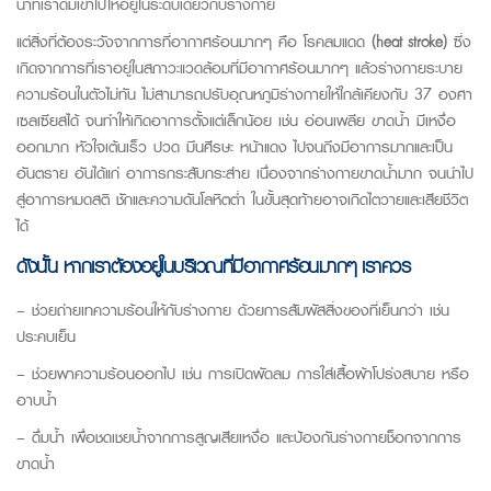
น้ำที่เราดื่มเข้าไปให้อยู่ในระดับเดียวกับร่างกาย
แต่สิ่งที่ต้องระวังจากการที่อากาศร้อนมากๆ คือ
โรคลมแดด
(heat stroke)
ซึ่ง
เกิดจากการที่เราอยู่ในสภาวะแวดล้อมที่มีอากาศร้อนมากๆ แล้วร่างกายระบาย
ความร้อนในตัวไม่ทัน ไม่สามารถปรับอุณหภูมิร่างกายให้ใกล้เคียงกับ 37 องศา
เซลเซียสได้ จนทำให้เกิดอาการตั้งแต่เล็กน้อย เช่น อ่อนเพลีย ขาดน้ำ มีเหงื่อ
ออกมาก หัวใจเต้นเร็ว ปวด มึนศีรษะ หน้าแดง ไปจนถึงมีอาการมากและเป็น
อันตราย อันได้แก่ อาการกระสับกระส่าย เนื่องจากร่างกายขาดน้ำมาก จนนำไป
สู่อาการหมดสติ ชักและความดันโลหิตต่ำ ในขั้นสุดท้ายอาจเกิดไตวายและเสียชีวิต
ได้
ดังนั้น หากเราต้องอยู่ในบริเวณที่มีอากาศร้อนมากๆ เราควร
– ช่วยถ่ายเทความร้อนให้กับร่างกาย ด้วยการสัมผัสสิ่งของที่เย็นกว่า เช่น
ประคบเย็น
– ช่วยพาความร้อนออกไป เช่น การเปิดพัดลม การใส่เสื้อผ้าโปร่งสบาย หรือ
อาบน้ำ
– ดื่มน้ำ เพื่อชดเชยน้ำจากการสูญเสียเหงื่อ และป้องกันร่างกายช็อกจากการ
ขาดน้ำ