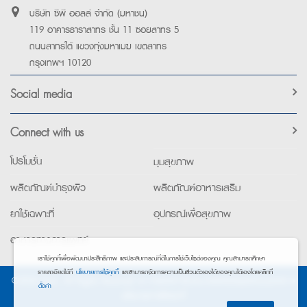
บริษัท ซีพี ออลล์ จำกัด (มหาชน)
119 อาคารธาราสาทร ชั้น 11 ซอยสาทร 5
ถนนสาทรใต้ แขวงทุ่งมหาเมฆ เขตสาทร
กรุงเทพฯ 10120
Social media
Connect with us
โปรโมชั่น
มุมสุขภาพ
ผลิตภัณฑ์บำรุงผิว
ผลิตภัณฑ์อาหารเสริม
ยาใช้เฉพาะที่
อุปกรณ์เพื่อสุขภาพ
อาหารทางการแพทย์
เราใช้คุกกี้เพื่อพัฒนาประสิทธิภาพ และประสบการณ์ที่ดีในการใช้เว็บไซต์ของคุณ คุณสามารถศึกษา
รายละเอียดได้ที่
นโยบายการใช้คุกกี้
และสามารถจัดการความเป็นส่วนตัวเองได้ของคุณได้เองโดยคลิกที่
©2026 Exta. All Rights Reserved. •
การแจ้งการประมวลผลข้อมูลส่วนบุคคล
•
ตั้งค่า
นโยบายการใช้คุกกี้