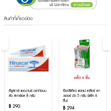
สินค้าที่เกี่ยวข้อง
ฮีรูสการ์ แอดวานซ์ ดราก้อนบ
อ๊อกซิเคียว แอคเน่ เคลียร์ พา
ลัด สการ์เจล 8 กรัม
วเดอร์ มัด 5 กรัม (แพ็ค 6
ชิ้น)
฿
290
฿
294