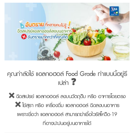
คุณกำลังใช้ แอลกอฮอล์ Food Grade ทำแบบนี้อยู่รึ
เปล่า ❓
❌ ฉีดสเปรย์ แอลกอฮอล์ ลงบนวัตถุดิบ หรือ อาหารโดยตรง
❌ ใช้สุรา หรือ เครื่องดื่ม แอลกอฮอล์ ฉีดลงบนอาหาร
เพราะเชื่อว่า แอลกอฮอล์ สามารถฆ่าเชื้อไวรัสโควิด-19
ที่อาจปะปนอยู่บนอาหารได้