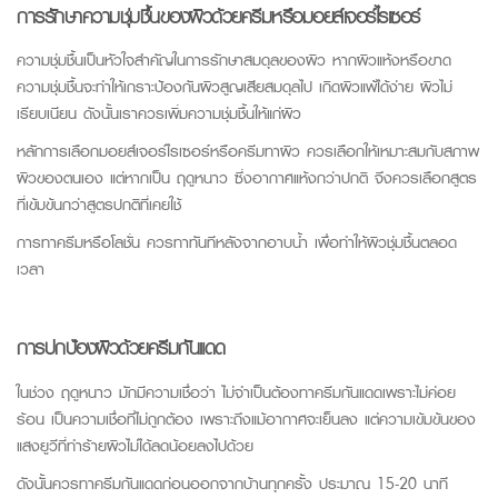
การรักษาความชุ่มชื้นของผิวด้วยครีมหรือมอยส์เจอร์ไรเซอร์
ความชุ่มชื้นเป็นหัวใจสำคัญในการรักษาสมดุลของผิว หากผิวแห้งหรือขาด
ความชุ่มชื้นจะทำให้เกราะป้องกันผิวสูญเสียสมดุลไป เกิดผิวแพ้ได้ง่าย ผิวไม่
เรียบเนียน ดังนั้นเราควรเพิ่มความชุ่มชื้นให้แก่ผิว
หลักการเลือกมอยส์เจอร์ไรเซอร์หรือครีมทาผิว ควรเลือกให้เหมาะสมกับสภาพ
ผิวของตนเอง แต่หากเป็น ฤดูหนาว ซึ่งอากาศแห้งกว่าปกติ จึงควรเลือกสูตร
ที่เข้มข้นกว่าสูตรปกติที่เคยใช้
การทาครีมหรือโลชั่น ควรทาทันทีหลังจากอาบน้ำ เพื่อทำให้ผิวชุ่มชื้นตลอด
เวลา
การปกป้องผิวด้วยครีมกันแดด
ในช่วง ฤดูหนาว มักมีความเชื่อว่า ไม่จำเป็นต้องทาครีมกันแดดเพราะไม่ค่อย
ร้อน เป็นความเชื่อที่ไม่ถูกต้อง เพราะถึงแม้อากาศจะเย็นลง แต่ความเข้มข้นของ
แสงยูวีที่ทำร้ายผิวไม่ได้ลดน้อยลงไปด้วย
ดังนั้นควรทาครีมกันแดดก่อนออกจากบ้านทุกครั้ง ประมาณ
15-20
นาที