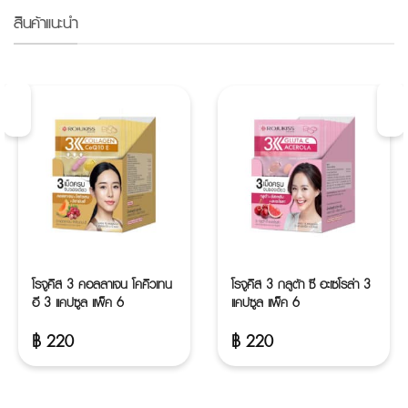
สินค้าแนะนำ
โรจูคิส 3 คอลลาเจน โคคิวเทน
โรจูคิส 3 กลูต้า ซี อะเซโรล่า 3
อี 3 แคปซูล แพ็ค 6
แคปซูล แพ็ค 6
฿
220
฿
220