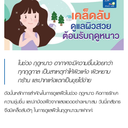
ในช่วง ฤดูหนาว อากาศจะมีความชื้นน้อยกว่า
ทุกฤดูกาล เป็นสาเหตุทำให้ผิวแห้ง ผิวหยาบ
กร้าน และปากแห้งแตกเป็นขุยได้ง่าย
ดังนั้นหลักการสำคัญในการดูแลผิวในช่วง ฤดูหนาว คือการรักษา
ความชุ่มชื้น และปกป้องผิวจากแสงแดดอย่างเหมาะสม วันนี้เภสัชกร
จึงมีเคล็ดลับดีๆ ในการดูแลผิวในฤดูหนาวมาฝากค่ะ