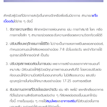
สำหรับผู้ป่วยที่มีอาการสะดุ้งตื่นกลางดึกหรือพึ่งเริ่มมีอาการ สามารถ
แก้ไข
เบื้องต้น
ได้ง่าย ๆ ดังนี้
จัดการความเครียด
ฝึกเทคนิคการผ่อนคลาย เช่น การทำสมาธิ โยคะ หรือ
การหายใจลึก ๆ สามารถช่วยลดระดับความเครียดและความวิตกกังวลได้ดี
ปรับเปลี่ยนพฤติกรรมการใช้ชีวิต
ไม่ว่าจะเป็นการลดคาเฟอีนและแอลกอฮอล์,
กำหนดเวลานอนให้เพียงพออย่างน้อย 7-8 ชั่วโมงต่อวัน และจำกัดการใช้
อุปกรณ์อิเล็กทรอนิกส์ เป็นต้น
ปรับปรุงสภาพแวดล้อมในการนอน
เพราะการสร้างบรรยากาศการนอนที่
เหมาะสม มีส่วนช่วยให้ผู้ป่วยมีคุณภาพการนอนหลับที่ดี โดยควรปรับแต่ง
ห้องนอนให้มีความมืดสนิทในตอนกลางคืน ไม่มีเสียงรบกวน และปรับ
อุณหภูมิภายในห้องให้เหมาะสมอย่างน้อย 17-25 องศาเซลเซียส
รับประทานอาหารที่มีประโยชน์ระหว่างวัน
เช่น ผัก ผลไม้ และหลีกเลี่ยงอาหาร
ที่มีไขมันทรานส์หรือสารเติมแต่งต่าง ๆ ที่ส่งผลต่อฮอร์โมนเมลาโทนิน
ทั้งนี้ การดื่มนมอุ่น ๆ การใช้
สมุนไพร
และ
อาหารเสริม
ที่มีส่วนช่วยในการ
นอนหลับ จะช่วยทำให้นอนหลับได้ง่ายขึ้น