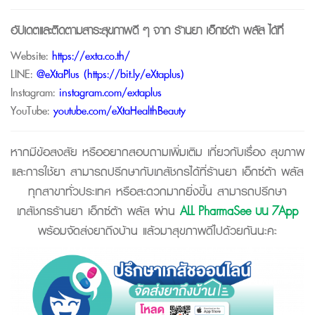
อัปเดตและติดตามสาระสุขภาพดี ๆ จาก
ร้านยา เอ็กซ์ต้า พลัส
ได้ที่
Website:
https://exta.co.th/
LINE:
@eXtaPlus (
https://bit.ly/eXtaplus
)
Instagram:
instagram.com/extaplus
YouTube:
youtube.com/eXtaHealthBeauty
หากมีข้อสงสัย หรืออยากสอบถามเพิ่มเติม เกี่ยวกับเรื่อง สุขภาพ
และการใช้ยา สามารถปรึกษากับเภสัชกรได้ที่ร้านยา เอ็กซ์ต้า พลัส
ทุกสาขาทั่วประเทศ หรือสะดวกมากยิ่งขึ้น สามารถปรึกษา
เภสัชกรร้านยา เอ็กซ์ต้า พลัส ผ่าน
ALL PharmaSee บน 7App
พร้อมจัดส่งยาถึงบ้าน แล้วมาสุขภาพดีไปด้วยกันนะคะ