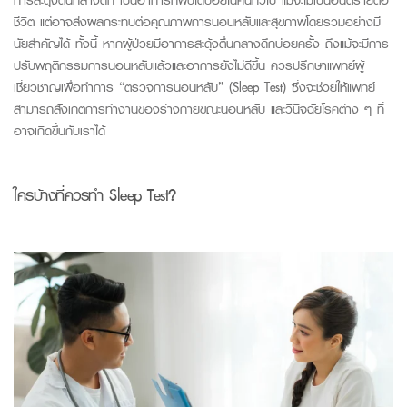
ชีวิต แต่อาจส่งผลกระทบต่อคุณภาพการนอนหลับและสุขภาพโดยรวมอย่างมี
นัยสำคัญได้ ทั้งนี้ หากผู้ป่วยมีอาการสะดุ้งตื่นกลางดึกบ่อยครั้ง ถึงแม้จะมีการ
ปรับพฤติกรรมการนอนหลับแล้วและอาการยังไม่ดีขึ้น ควรปรึกษาแพทย์ผู้
เชี่ยวชาญเพื่อทำการ “ตรวจการนอนหลับ” (
Sleep
Test
) ซึ่งจะช่วยให้แพทย์
สามารถสังเกตการทำงานของร่างกายขณะนอนหลับ และวินิจฉัยโรคต่าง ๆ ที่
อาจเกิดขึ้นกับเราได้
ใครบ้างที่ควรทำ
Sleep
Test
?