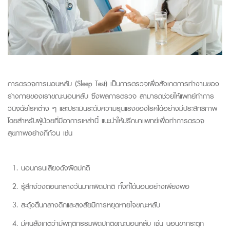
การตรวจการนอนหลับ (
Sleep
Test
)
เป็นการตรวจเพื่อสังเกตการทำงานของ
ร่างกาย
ของเรา
ขณะนอนหลับ ซึ่งผลการตรวจ สามารถช่วยให้แพทย์ทำการ
วินิจฉัยโรคต่าง ๆ และประเมินระดับความรุนแรงของโรคได้
อย่างมีประสิทธิภาพ
โดยสำหรับผู้ป่วยที่มีอาการเหล่าน
แ
นะนำให้
ปรึกษาแพทย์เพื่อทำการตรวจ
สุขภาพอย่างถี่ถ้วน
เช่น
นอนกรนเสียงดังผิดปกติ
รู้สึกง่วงตอนกลางวันมากผิดปกติ ทั้งที่ได้นอนอย่างเพียงพอ
สะดุ้งตื่นกลางดึกและสงสัยมีการหยุดหายใจขณะหลับ
มีคนสังเกตว่ามีพฤติกรรมผิดปกติขณะนอนหลับ เช่น นอนขากระตุก