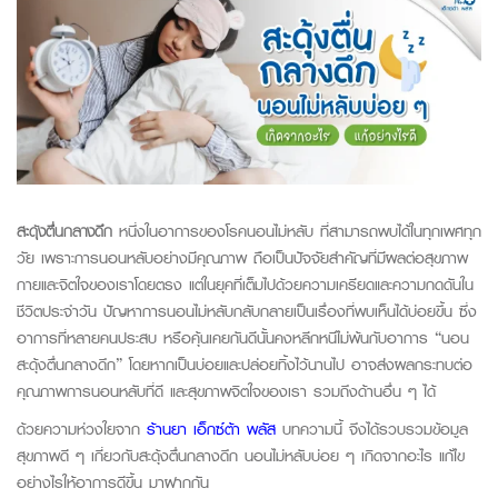
สะดุ้งตื่นกลางดึก
หนึ่งในอาการของโรคนอนไม่หลับ ที่สามารถพบได้ในทุกเพศทุก
วัย เพราะการนอนหลับอย่างมีคุณภาพ ถือเป็นปัจจัยสำคัญที่มีผลต่อสุขภาพ
กายและจิตใจของเราโดยตรง แต่ในยุคที่เต็มไปด้วยความเครียดและความกดดันใน
ชีวิตประจำวัน ปัญหาการนอนไม่หลับกลับกลายเป็นเรื่องที่พบเห็นได้บ่อยขึ้น ซึ่ง
อาการที่หลายคนประสบ หรือคุ้นเคยกันดีนั้นคงหลีกหนีไม่พ้นกับอาการ “นอน
สะดุ้งตื่นกลางดึก” โดยหากเป็นบ่อยและปล่อยทิ้งไว้นานไป อาจส่งผลกระทบต่อ
คุณภาพการนอนหลับที่ดี และสุขภาพจิตใจของเรา รวมถึงด้านอื่น ๆ ได้
ด้วยความห่วงใยจาก
ร้านยา เอ็กซ์ต้า พลัส
บทความนี้ จึงได้รวบรวมข้อมูล
สุขภาพดี ๆ เกี่ยวกับสะดุ้งตื่นกลางดึก นอนไม่หลับบ่อย ๆ เกิดจากอะไร แก้ไข
อย่างไรให้อาการดีขึ้น มาฝากกัน