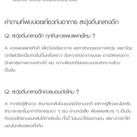
คำถามที่พบบ่อยเกี่ยวกับอาการ
สะดุ้งตื่นกลางดึก
Q:
สะดุ้งตื่นกลางดึก ทุกคืนควรพบแพทย์ไหม ?
A:
ควรพบแพทย์ทันที เพื่อวินิจฉัยอาการ และหาสาเหตุของการสะดุ้ง เพราะโดย
ปกติแล้วโรคนี้จะเกิดขึ้นเป็นครั้งคราว ซึ่งหากเกิดอาการบ่อย อาจมีสาเหตุจาก
ปัญหาสุขภาพบางอย่างได้ เช่น ความผิดปกติของระบบประสาทบางส่วน
เป็นต้น
Q:
สะดุ้งตื่นกลางดึกควรนอนต่อไหม ?
A:
หากยังรู้สึกง่วง สามารถกลับไปนอนต่อได้ตามปกติ แต่หากรู้สึกนอนไม่หลับ
สามารถลุกขึ้นมาทำกิจกรรมเบา ๆ เช่น อ่านหนังสือ ฟังเพลงสบาย ๆ เป็นต้น
ที่จะช่วยให้เรานอนหลับได้ง่ายยิ่งขึ้น ทั้งนี้ ไม่แนะนำให้ข่มตานอน เพราะอาจทำให้
นอนไม่หลับตลอดทั้งคืน