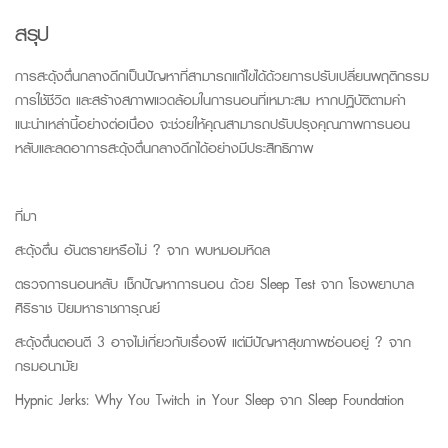
สรุป
การสะดุ้งตื่นกลางดึกเป็นปัญหาที่สามารถแก้ไขได้ด้วยการปรับเปลี่ยนพฤติกรรม
การใช้ชีวิต และสร้างสภาพแวดล้อมในการนอนที่เหมาะสม หากปฏิบัติตามคำ
แนะนำเหล่านี้อย่างต่อเนื่อง จะช่วยให้คุณสามารถปรับปรุงคุณภาพการนอน
หลับและลดอาการสะดุ้งตื่นกลางดึกได้อย่างมีประสิทธิภาพ
ที่มา
สะดุ้งตื่น อันตรายหรือไม่ ? จาก
พบหมอมหิดล
ตรวจการนอนหลับ เช็กปัญหาการนอน ด้วย
Sleep
Test
จาก
โรงพยาบาล
ศิริราช ปิยมหาราชการุณย์
สะดุ้งตื่นตอนตี 3 อาจไม่เกี่ยวกับเรื่องผี แต่มีปัญหาสุขภาพซ่อนอยู่ ? จาก
กรมอนามัย
Hypnic Jerks: Why You Twitch in Your Sleep
จาก
Sleep Foundation