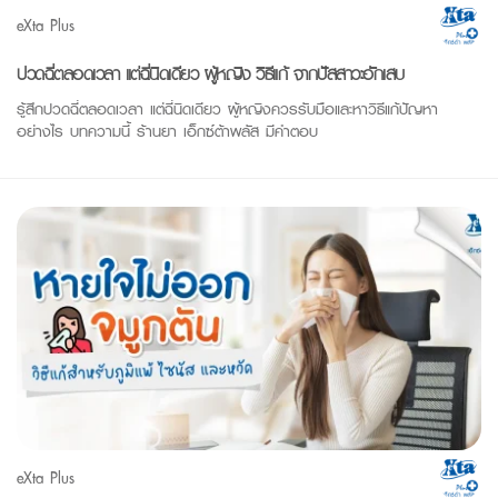
eXta Plus
ปวดฉี่ตลอดเวลา แต่ฉี่นิดเดียว ผู้หญิง วิธีแก้ จากปัสสาวะอักเสบ
รู้สึกปวดฉี่ตลอดเวลา แต่ฉี่นิดเดียว ผู้หญิงควรรับมือและหาวิธีแก้ปัญหา
อย่างไร บทความนี้ ร้านยา เอ็กซ์ต้าพลัส มีคำตอบ
eXta Plus