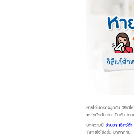
หายใจไม่ออกจมูกตัน วิธีแก
ให
และไซนัสอักเสบ เป็นต้น โด
บทความนี้
ร้านยา เอ็กซ์ต้า
ให้หายใจโล่งขึ้น มาฝากกัน