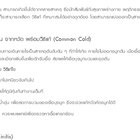
น
สามารถเกิดขึ้นได้จากหลายสาเหตุ ซึ่งมักสัมพันธ์กับสุขภาพร่างกาย พฤติกร
ก็จะสามารถเลือก
วิธีแก
ที่เหมาะสมได้อย่างถูกต้อง โดยสามารถแบ่งออกเป็นสาเห
ัน
จากหวัด พร้อม
วิธีแก้
(
Common
Cold
)
ะบบทางเดินหายใจเป็นสาเหตุอันดับต้น ๆ ที่ทำให้เกิด หายใจไม่ออกจมูกตัน เมื่อเชื้
มือกเพิ่มขึ้นเพื่อดักจับเชื้อ ส่งผลให้เยื่อบุจมูกบวมและอุดตัน
ัด
วิธีแก
้ไข
มูกไม่เหนียวข้นเกินไป
ห้ภูมิคุ้มกันทำงานเต็มที่
้ำอุ่น เพื่อลดการบวมของเยื่อบุจมูก ซึ่งจะช่วย
แก้หวัดคัดจมูก
ได้ดี
สูง ควรพบแพทย์เพื่อตรวจหาเชื้อแทรกซ้อน
initis
)