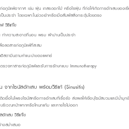
ก่อภูมิแพ้อากาศ เช่น ฝุ่น เกสรดอกไม้ หรือไรฝุ่น ที่ก่อให้เกิดการอักเสบของเยื่
เป็
นประจำ โดยเฉพาะในช่วงเช้าหรือเมื่อสัมผัสสิ่งกระตุ้นโดยตรง
แพ้
วิธีแก
้ไข
 เช่น ทำความสะอาดที่นอน พรม ผ้าม่านเป็นประจำ
ื่อลดสารก่อภูมิแพ้ที่สะสม
านฮิสตามีนตามคำแนะนำของแพทย์
รวจหาสารก่อภูมิแพ้และรับการรักษาแบบ
Immunotherapy
ัน
จากไซนัสอักเสบ พร้อม
วิธีแก้
(
Sinusitis
)
ิดเชื้อในโพรงไซนัสหรือการอักเสบที่เรื้อรัง ส่งผลให้เยื่อบุไซนัสบวมและมีน้ำมู
ีรษะบริเวณหน้าผากหรือโหนกแก้ม
และหายใจไม่ออก
ัสอักเสบ
วิธีแก
้ไข
ย่างสม่ำเสมอ