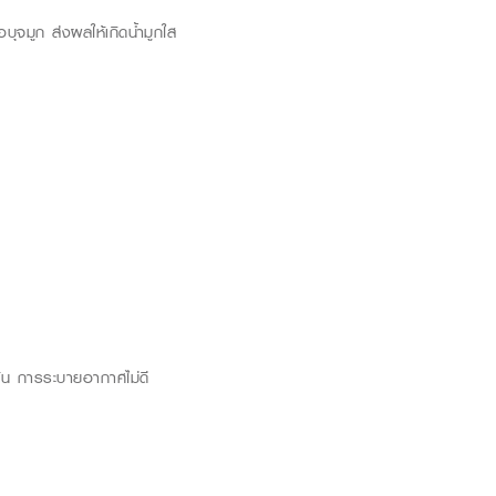
อบุจมูก ส่งผลให้เกิดน้ำมูกใส
กข้น การระบายอากาศไม่ดี