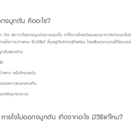
อก
จมูกตัน
คืออะไร?
วก
คือ สภาวะที่ช่องจมูกเกิดการอุดกั้น ทำให้การไหลเวียนของอากาศเข้าออกไม
หายใจทางปากแทน ซึ่ง
วิธีแก้
ขึ้นอยู่กับสาเหตุที่เผชิญ
โดยสัญญาณบ่งชี้ที่พบบ่อย
มูกตันสองข้าง
ใส
หน้าผาก หรือโหนกแก้ม
โดยเฉพาะตอนกลางคืน
อนหลับถูกรบกวน
ร
หายใจไม่ออกจมูกตัน
เกิดจากอะไร
มี
วิธีแก
้ไหม
?