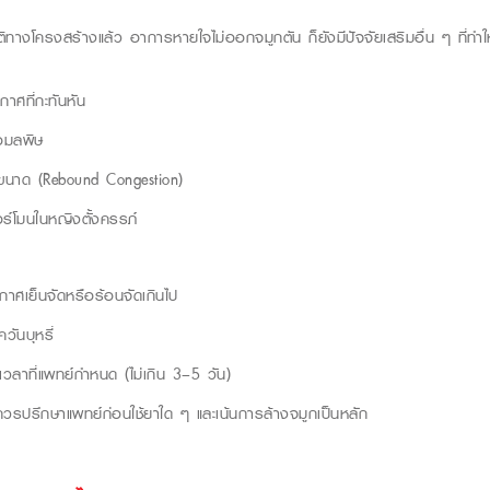
งโครงสร้างแล้ว อาการหายใจไม่ออกจมูกตัน ก็ยังมีปัจจัยเสริมอื่น ๆ ที่ทำให
าศที่กะทันหัน
ือมลพิษ
ขนาด (
Rebound
Congestion
)
์โมนในหญิงตั้งครรภ์
ากาศเย็นจัดหรือร้อนจัดเกินไป
ควันบุหรี่
เวลาที่แพทย์กำหนด (ไม่เกิน 3–5 วัน)
วรปรึกษาแพทย์ก่อนใช้ยาใด ๆ และเน้นการล้างจมูกเป็นหลัก