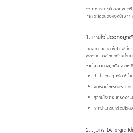
อาการ
หายใจไม่ออก
จมูกตั
หากเข้าใจต้นตอของปัญหา 
1. หายใจไม่ออกจมูกต
เกิดจากการติดเชื้อไวรัสที่ร
จะตอบสนองโดยสร้างน้ำมูกและเ
หายใจไม่ออกจมูกตัน
จากหว
ดื่มน้ำมาก ๆ เพื่อให้น้ำ
พักผ่อนให้เพียงพอ ช่วยใ
สูดดมไอน้ำอุ่นหรืออาบน
หากน้ำมูกข้นหรือมีไข้
2. ภูมิแพ้ (
Allergic
Rh