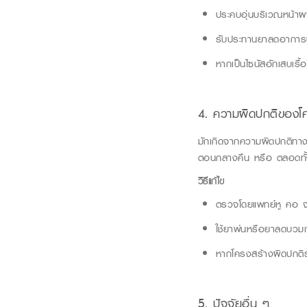
ประคบอุ่นบริเวณหน้า
รับประทานยาลดอาการบ
หากเป็นไซนัสอักเสบเรื
4. ความผิดปกติของโค
มักเกิดจากความผิดปกติทาง
ตอนกลางคืน
หรือ ตลอดทั้งว
วิธีแก้ไข
ตรวจโดยแพทย์หู คอ จมู
ใช้ยาพ่นหรือยาลดบวมเ
หากโครงสร้างผิดปกติรุ
5. ปัจจัยอื่น ๆ