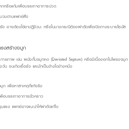
ผากหรือแก้มเพื่อบรรเทาอาการปวด
วมตามแพทย์สั่ง
้อรัง อาจต้องใช้ยาปฏิชีวนะ หรือในบางกรณีต้องผ่าตัดเพื่อเปิดทางระบายไซนัส
รงสร้างจมูก
กายภาพ เช่น ผนังกั้นจมูกคด (
Deviated
Septum
) หรือมีเนื้องอกในโพรงจมูก
ัน จนเกิดเรื้อรัง และมักเป็นข้างใดข้างหนึ่ง
ก เพื่อหาสาเหตุที่แท้จริง
พื่อบรรเทาอาการชั่วคราว
นแรง แพทย์อาจแนะนำให้ผ่าตัดแก้ไข