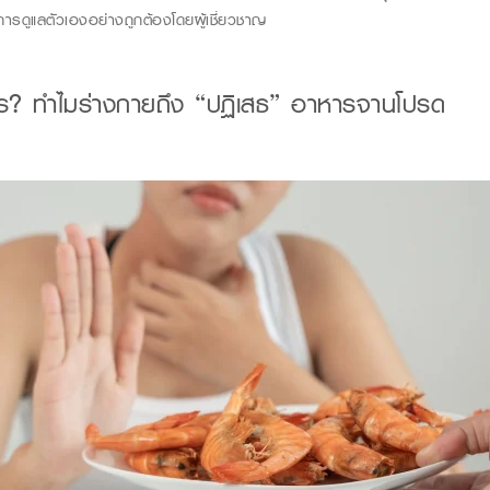
ดูแลตัวเองอย่างถูกต้องโดยผู้เชี่ยวชาญ
ร
?
ทำไมร่างกายถึง
“
ปฏิเสธ
”
อาหารจานโปรด