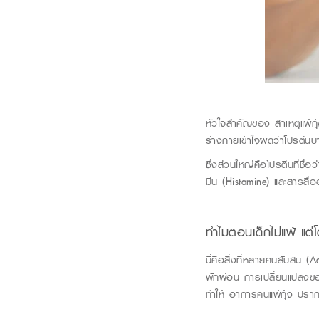
หัวใจสำคั
ญของ สาเหตุแพ้กุ้ง
ร่างกายเข้าใจผิดว่าโปรตีนบ
ซึ่งส่วนใหญ่คือโปรตีนที่ชื่อว
มีน
(Histamine)
และสารสื่
ทำไมตอนเด็กไม่แพ้ แต่
นี่คือสิ่งที่หลายคนสับสน
(Ad
พักผ่อน การเปลี่ยนแปลงของฮ
ท
ำให้
อาการคนแพ้กุ้ง
ป
รากฏ