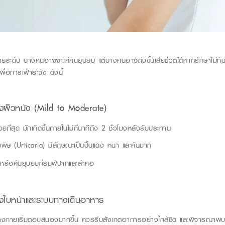
ะดับ บางคนอาจจะแค่คันยุบยิบ แต่บางคนอาจถึงขั้นเสียชีวิตได้หากรักษาไม่ทั
พื่อการเฝ้าระวัง ดังนี้
งผิวหนัง
(Mild to Moderate)
ยที่สุด มักเกิดขึ้นภายในไม่กี่นาทีถึง
2
ชั่วโมงหลังรับประทาน
มพิษ
(Urticaria)
มีลักษณะเป็นปื้นแดง หนา และคันมาก
หรือคันยุบ
ยิบที่ริมฝีปากและลำคอ
ใบหน้าและระบบทางเดินอาหาร
่าร่างกายเริ่มตอบสนองมากขึ้น ควรรีบสังเกตอาการอย่างใกล้ชิด และพิจารณาพ