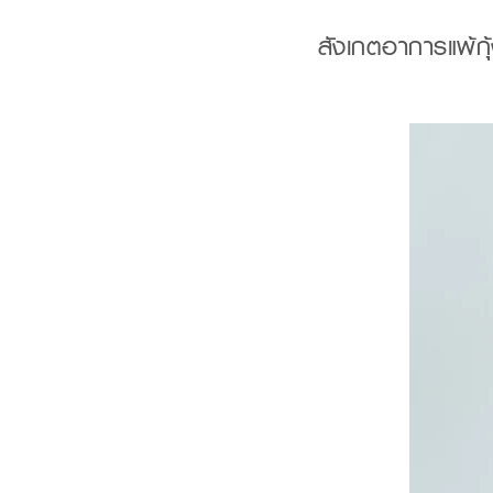
สังเกต
อาการ
แพ้กุ