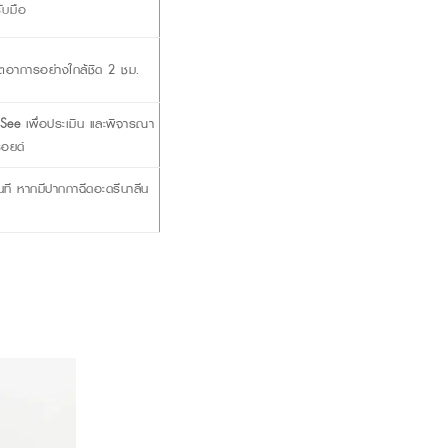
ับมือ
กตอาการอย่างใกล้ชิด 2 ชม.
aSee
เพื่อประเมิน และพิจารณา
รอยด์
ันที หากมีปากกาฉีดอะดรีนาลีน