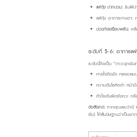
แพ้กุ้ง ปากบวม
:
ริมฝีปา
แพ้กุ้ง อาการ
ทางตา: ห
ปวดท้องเฉียบพลัน:
คลื่
ระดับที่
5-6:
อาการแพ้
ระดับนี้ถือเป็น “ภาวะฉุกเ
หายใจติดขัด หลอดลมบว
ความดันโลหิตต่ำ หน้าม
หัวใจเต้นผิดจังหวะ หรื
ข้อสังเกต:
หากคุณพบว่ามี
อิ่ม) ให้สันนิษฐานว่าเป็นอา