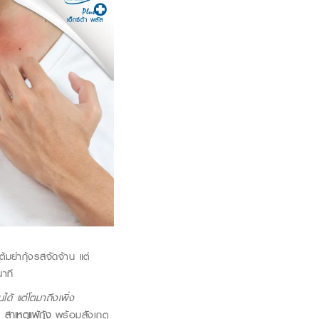
ต้มยำกุ้งรสจัดจ้าน แต่
าที
ได้ แต่โตมาถึงเพิ่ง
ง
สาเหตุแพ้กุ้ง
พร้อมสังเกต