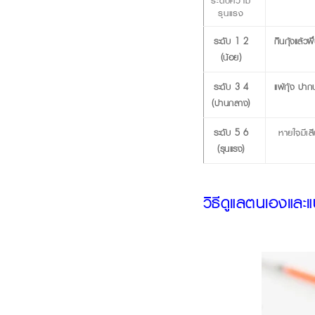
ระดับความ
รุนแรง
ระดับ 1-2
กินกุ้งแล้วผื่
(น้อย)
ระดับ 3-4
แพ้กุ้ง ปา
(ปานกลาง)
ระดับ 5-6
หายใจมีเส
(รุนแรง)
วิธีดูแลตนเองและ