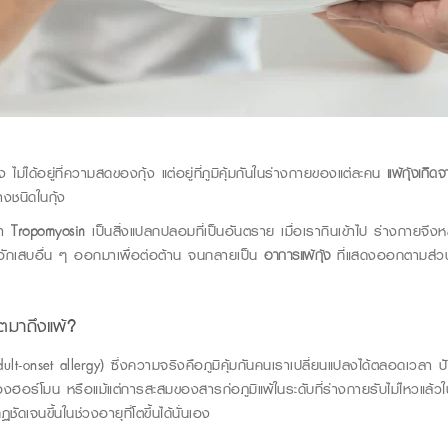
 ไม่ได้อยู่ท
ี่ความสดของกุ้ง แต่อยู่ที่ภูมิคุ้มกันในร่างกายของแต่ละคน
แพ้กุ้ง
เกิดจ
างชนิดในกุ้ง
่า
Tropomyosin
เป็นสิ่งแปลกปลอมที่เป็นอันตราย เมื่อเรากินเข้าไป ร่างกายจึงห
ออักเสบอื่น ๆ ออกมาเพื่อต่อต้าน จนกลายเป็น
อาการแพ้กุ้ง
ที่แสดงออกตามส่ว
โตมาถึงแพ้?
ult-onset allergy)
ซึ่งความจริงคือภูมิคุ้มกันคนเราเปลี่ยนแปลงได้ตลอดเวลา 
อร์โมน หรือแม้แต่การสะสมของสารก่อภูมิแพ้ในระดับที่ร่างกายรับไม่ไหวแล้วในวั
ชัดเจนขึ้นในช่วงอายุที่โตขึ้นได้นั่นเอง