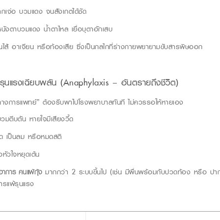
กเจ่อ บวมแดง จนสังเกตได้ชัด
นังตาบวมแดง น้ำตาไหล เยื่อบุตาอักเสบ
นไส้ อาเจียน หรือท้องเสีย ซ
ึ่งเป็นกลไกที่ร่างกายพยายามขับสารพิษออก
รุนแรงเฉียบพลัน
(Anaphylaxis –
อันตรายถึงชีวิต
)
ฉินทางการแพทย์” ต้องรีบพาไปโรงพยาบาลทันที ไม่ควรรอให้หายเอง
มตีบตัน หายใจมีเสียงวี้ด
ืด เป็นลม หรือหมดสติ
อหัวใจหยุดเต้น
อาการ คนแพ้กุ้ง
มากกว่า
2
ระบบขึ้นไป (เช่น มีผื่นพร้อมกับปวดท้อง หรือ ป
การแพ้รุนแรง