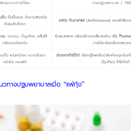
ลักษณะอาการที่พบ
การปฐมพยาบาล / วิธีร
นขึ้น
เป็นปื้นแดง คันตามผิวหนัง
แพ้กุ้ง กินยาแก้แพ้
(Antihistamine) และเฝ้าสังเ
คันยุบยิบที่ปาก
กบวม
, ตาบวม, น้ำมูกไหล, คลื่นไส้
รีบพบแพทย์ หรือปรึกษาเภสัชกรผ่าน
ALL Pharm
หรือปวดท้องบิด
การใช้ยาฉีดหรือยาสเตอ
ียงวี้ด แน่นหน้าอก ความดันตก
อันตรายถึงชีวิต!
เรียกกู้ชีพหรือนำส่งห้องฉุกเฉินท
หน้ามืด หมดสติ
(EpiPen) ให้ใช้ทันที
แนวทางปฐมพยาบาลเมื่อ “แพ้กุ้ง”