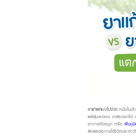
ยาแก้แพ้แบบไม่ง่วง
หนึ่งในตัว
แพ้ฝุ่นละออง เกสรดอกไม้ ขน
อาการคัดจมูก หรือ
ผื่นภูม
ส่งผลต่อการใช้ชีวิตประจำว