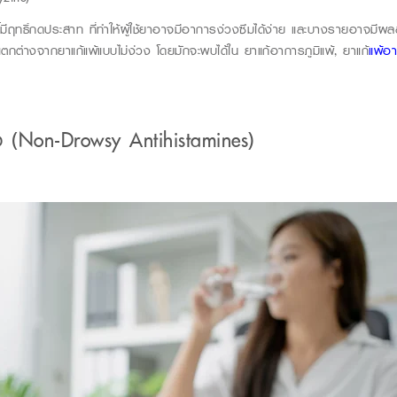
้มีฤทธิ์กดประสาท ที่ทำให้ผู้ใช้ยาอาจมีอาการง่วงซึมได้ง่าย และบางรายอาจมีผล
แตกต่างจากยาแก้แพ้แบบไม่ง่วง โดยมักจะพบได้ใน ยาแก้อาการภูมิแพ้, ยาแก้
แพ้อ
ง
(Non-Drowsy Antihistamines)