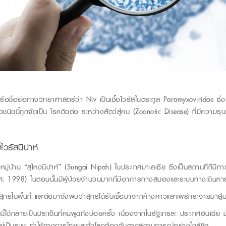
รือชื่อย่อทางวิทย
าศาสตร์ว่า
Niv
เป็นเชื้อไวรัสในตระกูล
Paramyxoviridae
ซึ่
ื้อชนิดนี้ถูกจัดเป็น
โรคติดต่อ
ระ
หว่างสัตว์สู่คน
(Zoonotic Disease)
ที่มีความร
บ
ไวรัสนิปาห์
หมู่บ้าน “สุไหงนิปาห์
” (Sungai Nipah)
ในประเทศมาเลเซีย ซึ่งเป็นสถานที่ที่มี
ศ
. 1998) ในตอนนั้นมีผู้ป่วยจำนวนมากที่มีอาการทางสมองและระบบทางเดินหา
งสุกรในพื้นที่ และต่อมาจึงพบว่าสุกรได้รับเชื้อมาจากค้างคาวและแพร่กระจายมาสู่มน
นี้ได้กลายเป็นประเด็นที่คนพูดถึงบ่อยครั้ง เนื่องจากในรัฐเกรละ ประเทศอินเดี
ู่เป็นร
ะยะ ทำให้ทางการไทยและทั่วโลกต้องจับตาดูสถานการณ์อย่างใกล้ชิด