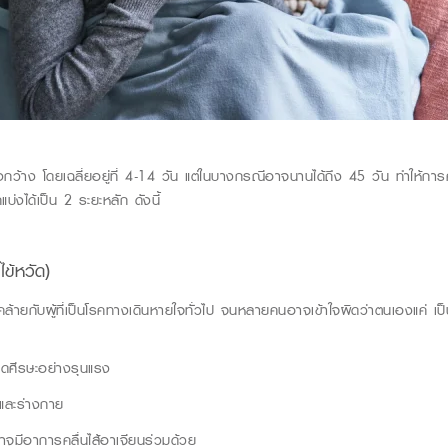
งกว้าง
โดยเฉลี่ยอยู่ที่
4-14
วัน
แต่ในบางกรณีอาจนานได้ถึง
45
วัน
ทำให้การ
่งได้เป็น
2
ระยะหลัก
ดังนี้
ไข้หวัด)
รคล้ายกับผู้ที่เป็นโรคทางเดินหายใจทั่วไป จนหลายคนอาจเข้าใจผิดว่าตนเองแค่
เป
ปวดศีรษะอย่างรุนแรง
อและร่างกาย
จมีอาการคลื่นไส้อาเจียนร่วมด้วย