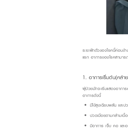
ระยะฟักตัวของโรคนี้ค่อนข้า
แรก
อาการของโรคสามารถแบ
1. อาการเริ่มต้น(คล้าย
ผ
ู้ป่วยมักจะเริ่มแสดงอากา
อาการดั
งนี้
มีไข้สูงเฉียบพลัน และ
ปวดเมื่อยตามกล้ามเนื้
มีอาการ
เจ็บ คอ และอา