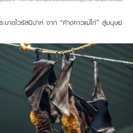
่ระบาด
ไว
รั
สนิปา
ห์
จาก
“
ค้างคาวแม่ไก่
”
สู่มนุษย์