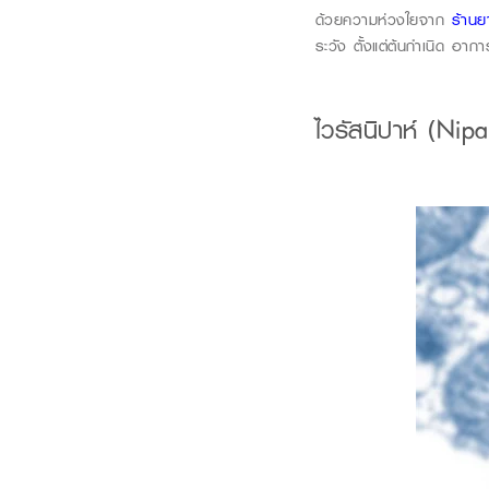
ด้วยความห่วงใยจาก
ร้านย
ระวัง
ตั้งแต่ต้นกำเนิด อา
ไว
รั
สนิปา
ห์
(Nipa