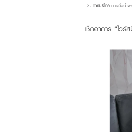
การบริโภค
การดื่มน้ำผล
เช็กอาการ
“
ไว
รั
ส