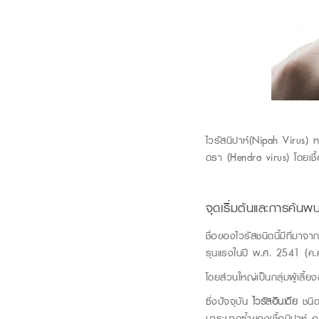
ไว
รั
สนิปา
ห์
(Nipah Virus)
ห
ดรา
(Hendra virus)
โดย
เช
จุดเริ่มต้นและการค้นพ
ชื่อของไวรัสชนิดนี้มีที่มาจาก
รุนแรงในปี พ.ศ
. 2541 (
ค.
โดยส่วนใหญ่เป็นกลุ่มผู้เลี้ย
ซึ่งปัจจุบัน
ไวรัสอินเดีย
ชนิด
มาร
ะบาดซ้ำของเชื้อนิปาห์ อย