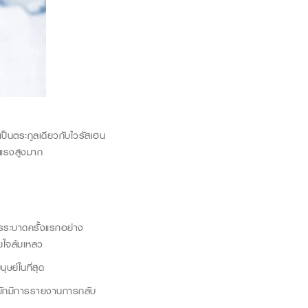
งเป็นตระกูลเดียวกับไวรัสเฮน
ุนแรงสูงมาก
การระบาดครั้งแรกอย่าง
ยใจล้มเหลว
ุษย์ในที่สุด
ย มักมีการรายงานการกลับ