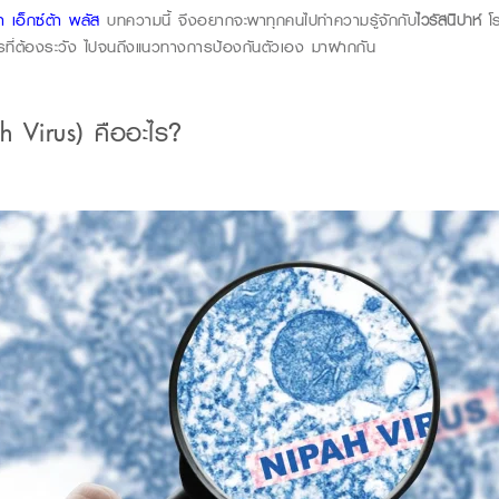
า เอ็กซ์ต้า พลัส
บทความนี้ จึงอยากจะพาทุกคนไปทำความรู้จักกับ
ไวรัสนิปาห์
โร
การที่ต้องระวัง ไปจนถึงแนวทางการป้องกันตัวเอง มาฝากกัน
h Virus)
คืออะไร
?