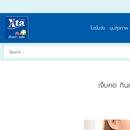
Skip
to
content
โปรโมชั่น
มุมสุขภาพ
Search
for:
เจ็บคอ กินย