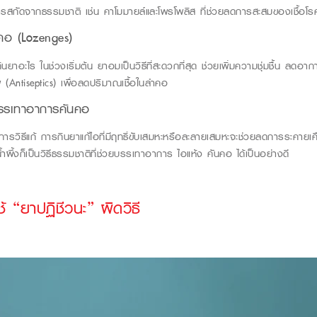
รสกัดจากธรรมชาติ เช่น คาโมมายล์และโพรโพลิส ที่ช่วยลดการสะสมของเชื้อโร
บคอ
(Lozenges)
กินยาอะไร ในช่วงเริ่มต้น ยาอมเป็นวิธีที่สะดวกที่สุด ช่วยเพิ่มความชุ่มชื้น ล
พ
(Antiseptics)
เพื่อลดปริมาณเชื้อในลำคอ
บรรเทาอาการคันคอ
ารวิธีแก้ การกินยาแก้ไอที่มีฤทธิ์ขับเสมหะหรือละลายเสมหะจะช่วยลดการระคายเค
้ำผึ้งก็เป็นวิธีธรรมชาติที่ช่วยบรรเทาอาการ
ไอแห้ง คันคอ ได้เป็นอย่างดี
 “ยาปฏิชีวนะ” ผิดวิธี