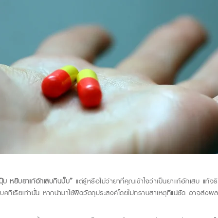
ุ๊บ หยิบยาแก้อักเสบกินปั๊บ”
แต่รู้หรือไม่ว่ายาที่คุณเข้าใจว่าเป็นยาแก้อักเสบ แท้จ
ื้อแบคทีเรียเท่านั้น หากนำมาใช้ผิดวัตถุประสงค์โดยไม่ทราบสาเหตุที่แน่ชัด อาจส่ง