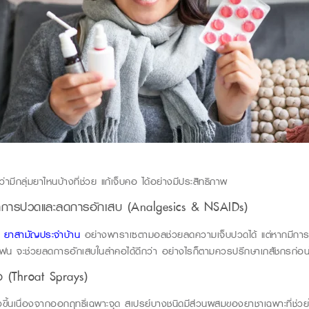
ว่ามีกลุ่มยาไหนบ้างที่ช่วย
แก้เจ็บคอ
ได้อย่างมีประสิทธิภาพ
าการปวดและลดการอักเสบ
(Analgesics & NSAIDs)
ว
ยาสามัญประจำบ้าน
อย่างพาราเซตามอลช่วยลดความเจ็บปวดได้ แต่หากมีกา
รเฟน จะช่วยลดการอักเสบในลำคอได้ดีกว่า อย่างไรก็ตามควรปรึกษาเภสัชกรก่อนใ
อ
(Throat Sprays)
ร็วขึ้นเนื่องจากออกฤทธิ์เฉพาะจุด สเปรย์บางชนิดมีส่วนผสมของยาชาเฉพาะที่ช่วย