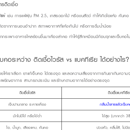
ารติดเชื้อ
มิแพ
้ เช่น การแพ้ฝุ่น
PM 2.5,
เกสรดอกไม้ หรือขนสัตว์ ทำให้เกิด
ไอแห้ง คันคอ
ิดจากการนอนอ้าปาก สภาพอากาศที่แห้งเกินไป หรือการดื่มน้ำน้อย
กระเพาะอาหารไหลย้อนขึ้นมาเคืองลำคอ ทำให้รู้สึกเหมือนมีก้อนจุกและเจ็บคอใ
จ็บคอระหว่าง
ติดเชื้อไวรัส
vs
แบคทีเรีย
ได้อย่างไร
?
ยให้เราเลือก
ยาแก้เจ็บคอ
ได้ตรงจุด
และลดความเสี่ยงจากการกินยาเกินความจ
ำลังเผชิญอาการ
สามารถประเมิน
และรักษาตามอาการได้อย่างตรงจุด
ติดเชื้อไวรัส
ติดเชื้อแบคทีเรีย
เจ็บปานกลาง ระคายเคือง
กลืนน้ำลายแล้วเจ็บ
มักไม่มีไข้ หรือไข้ต่ำ
ไข้สูง (มากกว่า 3
ไอ, น้ำมูก, เสียงแหบ, คันคอ
ปวดหัว, คลื่นไส้, ไม่ม