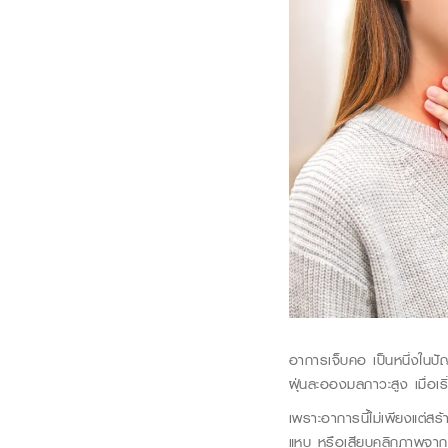
อาการ
เจ็บคอ
เป็นหนึ่งในปั
ฝุ่นละอองมลภาวะสูง เมื่อเ
เพราะอาการนี้ไม่เพียงแต่
แหบ หรือเสียบุคลิกภาพจาก