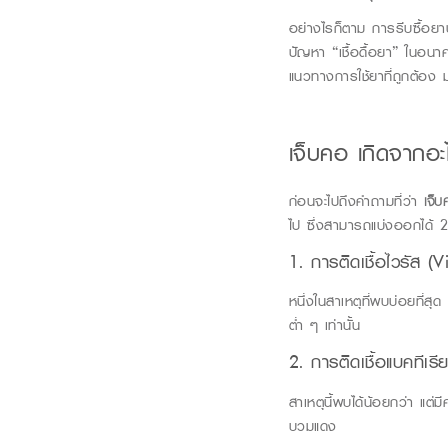
อย่างไรก็ตาม การรีบซื้อยาป
ปัญหา “เชื้อดื้อยา” ในอน
แนวทางการใช้ยาที่ถูกต้อง
เจ็บคอ
เกิดจากอะ
ก่อนจะไปถึงคำถามที่ว่า
เจ็บ
ไป ซึ่งสามารถแบ่งออกได้
1. การติดเชื้อไวรัส (Vi
หนึ่งใ
นสาเหตุที่พบบ่อยที่สุด
ต่ำ ๆ เท่านั้น
2. การติดเชื้อแบคทีเรี
สาเหตุนี้พบได้น้อยกว่า แต่ม
บวมแดง