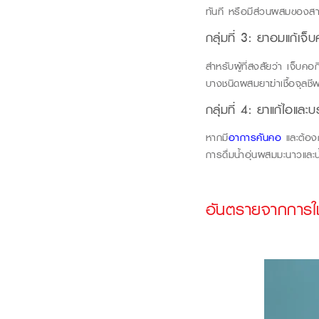
ทันที หรือมีส่วนผสมของสา
กลุ่มที่
3
: ยาอมแก้เจ็
สำหรับผ
ู้ที่สงสัยว
่า เจ็บคอ
บางชนิดผสมยาฆ่าเ
ชื้อจุลชี
กลุ่มที่
4
: ยาแก้ไอและ
หากมี
อาการคันคอ
และต้องก
การดื่มน้ำอุ่นผสมมะนาวและน
อันตรายจากการใช้