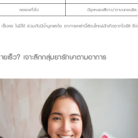
คอแดงทั่วไป
มีจุดหนองสีขาว/เทาบนทอนซิล, 
เจ็บคอ
ไม่
มี
ไข้
ร่วมกับมีน้ำมูกและไอ
อาการเหล่านี้
ส่วนใหญ่
มัก
เกิดจา
กไวรัส
ซึ่
หาย
เร็ว
?
เจาะลึกกลุ่มยารักษาตามอาการ