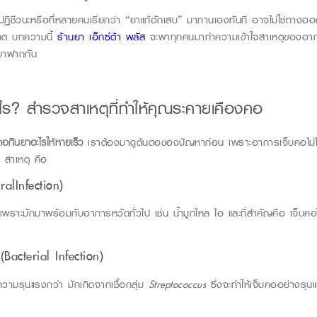
ฏิชีวนะหรือที่หลายคนเรียกว่า “ยาแก้อักเสบ” มาทานเองทันที อาจไม่ใช่ทางออกที
าคต บทความนี้
ร้านยา เอ็กซ์ต้า พลัส
จะพาทุกคนมาทำความเข้าใจสาเหตุของอา
 มาฝากกัน
ไร
?
สำรวจสาเหตุที่ทำให้คุณระคายเคืองคอ
คอกินยาอะไร
ให้หายเร็ว
เราต้องมาดูต้นตอของปัญหาก่อน เพราะอาการเจ็บคอไม่ได
2
สาเหตุ คือ
ralInfection)
 เพราะมักมาพร้อมกับอาการหวัดทั่วไป เช่น น้ำมูกไหล ไอ และที่สำคัญคือ เจ็บคอไม
ย
(Bacterial Infection)
ีความรุนแรงกว่า มักเกิดจากเชื้อกลุ่ม
Streptococcus
ซึ่งจะทำให้เจ็บคออย่างรุน