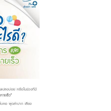
นแปลงบ่อย หรือในช่วงที่มี
ะหายเร็ว
“
จ็บคอ
พูดลำบาก เสียง