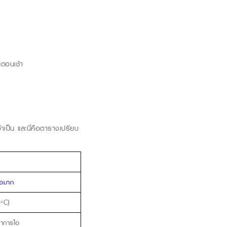
นตอนเช้า
ำเป็น
และนี่คือตารางเปรียบ
คอมาก
8°C)
ีอาการไอ