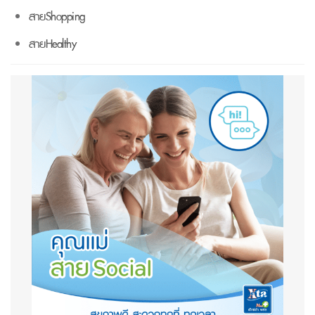
สายShopping
สายHealthy