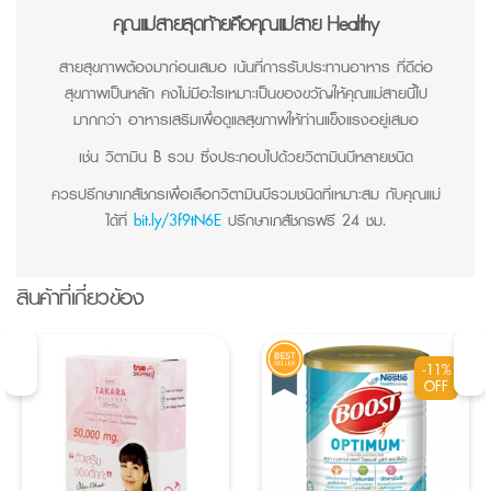
คุณแม่สายสุดท้ายคือคุณแม่สาย Healthy
สายสุขภาพต้องมาก่อนเสมอ เน้นที่การรับประทานอาหาร ที่ดีต่อ
สุขภาพเป็นหลัก คงไม่มีอะไรเหมาะเป็นของขวัญให้คุณแม่สายนี้ไป
มากกว่า อาหารเสริมเพื่อดูแลสุขภาพให้ท่านแข็งแรงอยู่เสมอ
เช่น วิตามิน B รวม ซึ่งประกอบไปด้วยวิตามินบีหลายชนิด
ควรปรึกษาเภสัชกรเพื่อเลือกวิตามินบีรวมชนิดที่เหมาะสม กับคุณแม่
ได้ที่
bit.ly/3f9tN6E
ปรึกษาเภสัชกรฟรี 24 ชม.
สินค้าที่เกี่ยวข้อง
-11%
OFF