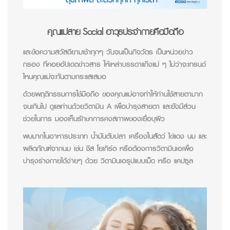
คุณแม่สาย Social อาวุธประจำกายคือมือถือ
และข้อความสวัสดียามเช้าทุกๆ วันจนเป็นกิจวัตร เป็นหน่วยข่าว
กรอง ที่คอยอัปเดตข่าวสาร ให้เหล่าบรรดาแก๊งแม่ ๆ ไม่ว่าจะเทรนด์
ไหนคุณแม่จะทันตามกระแสเสมอ
ด้วยพฤติกรรมการใช้มือถือ ของคุณแม่อาจทำให้ท่านใช้สายตามาก
จนเกินไป ดูแลท่านด้วยวิตามิน A เพื่อบำรุงสายตา และยังมีส่วน
ช่วยในการ มองเห็นรักษาการคงสภาพของเยื่อบุผิว
พบมากในอาหารประเภท น้ำมันตับปลา เครื่องในสัตว์ ไข่แดง นม และ
ผลิตภัณฑ์จากนม เช่น ชีส โยเกิร์ต หรือต้องการวิตามินเอเพื่อ
บำรุงร่างกายได้ง่ายๆ ด้วย วิตามินเอรูปแบบเม็ด หรือ แคปซูล