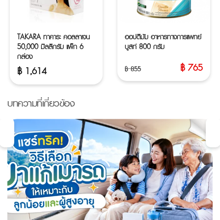
TAKARA ทาคาระ คอลลาเจน
ออปติมัม อาหารทางการแพทย์
50,000 มิลลิกรัม แพ็ก 6
บูสท์ 800 กรัม
กล่อง
฿
765
฿
855
฿
1,614
Original
Current
price
price
was:
is:
บทความที่เกี่ยวข้อง
฿ 855.
฿ 765.