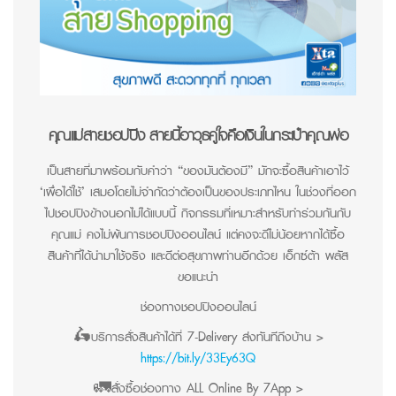
คุณแม่สายชอปปิง สายนี้อาวุธคู่ใจคือเงินในกระเป๋าคุณพ่อ
เป็นสายที่มาพร้อมกับคำว่า “ของมันต้องมี” มักจะซื้อสินค้าเอาไว้
‘เผื่อได้ใช้’ เสมอโดยไม่จำกัดว่าต้องเป็นของประเภทไหน ในช่วงที่ออก
ไปชอปปิงข้างนอกไม่ได้แบบนี้ กิจกรรมที่เหมาะสำหรับทำร่วมกันกับ
คุณแม่ คงไม่พ้นการชอปปิงออนไลน์ แต่คงจะดีไม่น้อยหากได้ซื้อ
สินค้าที่ได้นำมาใช้จริง และดีต่อสุขภาพท่านอีกด้วย เอ็กซ์ต้า พลัส
ขอแนะนำ
ช่องทางชอปปิงออนไลน์
🛵บริการสั่งสินค้าได้ที่ 7-Delivery ส่งทันทีถึงบ้าน >
https://bit.ly/33Ey63Q
🚛สั่งซื้อช่องทาง ALL Online By 7App >