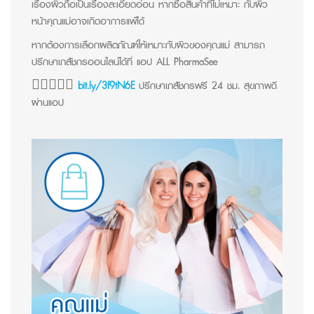
เรื่องผิวถือเป็นเรื่องละเอียดอ่อน หากซื้อสินค้าที่ไม่เหมาะ กับผิว
หน้าคุณแม่อาจเกิดอาการแพ้ได้
หากต้องการเลือกผลิตภัณฑ์ให้เหมาะกับผิวของคุณแม่ สามารถ
ปรึกษาเภสัชกรออนไลน์ได้ที่ แอป ALL PharmaSee
👩🏻‍⚕️✌🏻
bit.ly/3f9tN6E
ปรึกษาเภสัชกรฟรี 24 ชม. สุขภาพดี
ผ่านแอป