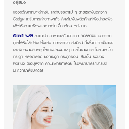
อยู่เสมอ
ของขวัญที่เหมาะสำหรับ เหล่าบรรดาแม่ ๆ สายเซลฟี่นอกจาก
Gadget เสริมการถ่ายภาพแล้ว ก็คงไม่พ้นผลิตภัณฑ์เพื่อบำรุงผิว
เพื่อให้คุณแม่ผิวพรรณสดใส ขึ้นกล้อง อยู่เสมอ
เอ็กซ์ต้า พลัส
ขอแนะนำ อาหารเสริมประเภท
คอลลาเจน
นอกจาก
ดูแลให้ผิวใสเปล่งปลั่งแล้ว คอลลาเจน ยังมีหน้าที่เพิ่มความแข็งแรง
และเพิ่มความยืดหยุ่นให้แก่อวัยวะต่างๆ ภายในร่างกาย โดยเฉพาะใน
กระดูก หลอดเลือด ข้อกระดูก กระดูกอ่อน เส้นเอ็น รวมถึง
ผิวหนัง (ข้อมูลจาก คณะแพทยศาสตร์ โรงพยาบาลรามาธิบดี
มหาวิทยาลัยมหิดล)