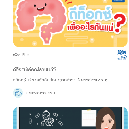
eXta Plus
ดีท็อกซ์เพื่ออะไรกันแน่??
ดีท็อกซ์ ที่เรารู้จักกันย่อมาจากคำว่า Detoxification ซึ
ยาและอาหารเสริม