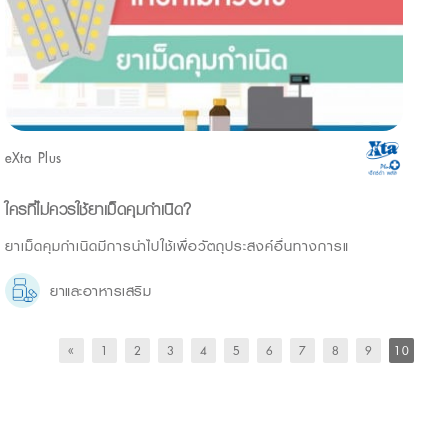
eXta Plus
ใครที่ไม่ควรใช้ยาเม็ดคุมกำเนิด?
ยาเม็ดคุมกำเนิดมีการนำไปใช้เพื่อวัตถุประสงค์อื่นทางการแ
ยาและอาหารเสริม
«
1
2
3
4
5
6
7
8
9
10