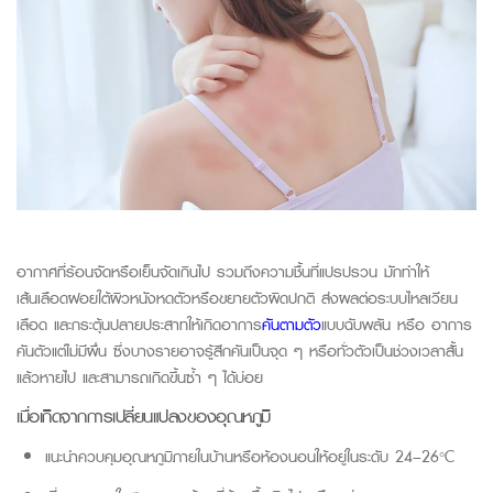
อากาศที่ร้อนจัดหรือเย็นจัดเกินไป รวมถึงความชื้นที่แปรปรวน มักทำให้
เส้นเลือดฝอยใต้ผิวหนังหดตัวหรือขยายตัวผิดปกติ ส่งผลต่อระบบไหลเวียน
เลือด
และกระตุ้นปลายประสาทให้เกิดอาการ
คันตามตัว
แบบฉับพลัน
หรือ
อาการ
คันตัวแต่ไม่มีผื่น
ซึ่ง
บางรายอาจรู้สึกคันเป็นจุด ๆ หรือทั่วตัวเป็นช่วงเวลาสั้น
แล้วหายไป แ
ละ
สามารถเกิด
ขึ้น
ซ้ำ
ๆ
ได้บ่อย
เมื่อเกิดจากการเปลี่ยนแปลงของอุณหภูมิ
แนะนำควบคุมอุณหภูมิภายในบ้านหรือห้องนอนให้อยู่ในระดับ 24–26°C