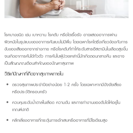
โรคบางชนิด เช่น เบาหวาน โรคตับ หรือไตเรื้อรัง อาจแสดงอาการผ่าน
ผิวหนังในรูปแบบของอาการคันแบบไม่มีผื่น โดยเฉพาะโรคไตซึ่งเกี่ยวข้องกับการ
ขับของเสียออกจากร่างกาย หรือโรคตับที่ทำให้ระดับสารฮิสตามีนในเลือดสูงขึ้น
จนเกิดอาการคันได้ทั่วตัว การคันในผู้ป่วยเหล่านี้มักเกิดตอนกลางคืน และอาจ
เป็นสัญญาณเตือนสำคัญของปัญหาสุขภาพ
วิธีแก้ปัญหาที่เกิดจากสุขภาพภายใน
ตรวจสุขภาพประจำปีอย่างน้อย 1-2 ครั้ง โดยเฉพาะหากมีปัจจัยเสี่ยง
หรือประวัติครอบครัว
ควบคุมระดับน้ำตาลในเลือด ความดัน และการทำงานของตับไตให้อยู่ใน
เกณฑ์ปกติ
หลีกเลี่ยงอาหารที่กระตุ้นการอักเสบหรืออาหารที่มีโซเดียมสูง