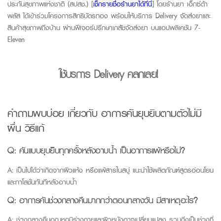
ประกันสุขภาพแห่งชาติ (สปสช.) [
เช็กรายชื่อร้านยาได้ที่นี่
] โดยร้านยา เอ็กซ์ต้า
พลัส ได้เข้าร่วมโครงการสิทธิบัตรทอง พร้อมให้บริการ
Delivery
จัดส่งยาและ
สินค้าสุขภาพถึงบ้าน ผ่านฟีเจอร์ปรึกษาเภสัชจัดส่งยา บนแอปพลิเคชัน 7-
Eleven
ใช้บริการ Delivery คลิกเลย!
คำถามพบบ่อย เกี่ยวกับ อาการคันยุบยิบตามตัวไม่มี
ผื่น วิธีแก้
Q:
คันแบบยุบยิบทุกครั้งหลังอาบน้ำ เป็นอาการแพ้หรือไม่?
A:
เป็นไปได้ว่าเกิดจากผิวแห้ง หรือแพ้สารในสบู่ แนะนำใช้ผลิตภัณฑ์สูตรอ่อนโยน
และทาโลชั่นทันทีหลังอาบน้ำ
Q:
อาการคันช่วงกลางคืนมากกว่าตอนกลางวัน มีสาเหตุอะไร?
A:
ช่วงกลางคืนอุณหภูมิร่างกายและผิวหนังอาจเปลี่ยนแปลง รวมถึงเป็นช่วงที่