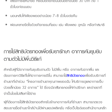
เลี่ยงการใช้หน้าจอ หรือมือถือก่อนนอนอย่างน้อย 30 นาที ถึง 1
ชั่วโมงก่อนนอน
นอนหลับให้เพียงพออย่างน้อย
7–8
ชั่วโมงต่อคืน
ผ่อนคลายจิตใจด้วยกิจกรรมที่ชอบ เช่น ฟังเพลง ดูหนัง หรือทำสมาธิ
การใช้สิทธิบัตรทอง
เพื่อรับยารักษา
อาการคันยุบยิบ
ตามตัวไม่มีผื่นวิธีแก
สำหรับผู้ที่มีอาการคันยุบยิบตามตัว ไม่มีผื่น หรือ อาการคันจากผื่น และ
ต้องการหาวิธีแก้ไขให้อาการหายดีขึ้น สามารถใช้
สิทธิบัตรทอง
เพื่อรับบริการที่
ร้านยาที่เข้าร่วม “โครงการร้านยาคุณภาพของฉัน ให้บริการดูแลอาการเจ็บ
ป่วยเล็กน้อย 32 อาการ” ได้ ซึ่งจะมีเภสัชกรคอยให้คำปรึกษา และจ่ายยาที่
จำเป็นโดยไม่เสียค่าใช้จ่าย
ผู้ที่ต้องการใช้สิทธิบัตรทองสำหรับรักษาอาการคันที่ร้านยา สามารถตรวจ
สอบรายชื่อร้านยาใกล้บ้านได้ผ่านแอปพลิเคชัน หรือเว็บไซต์ของสำนักงานหลัก