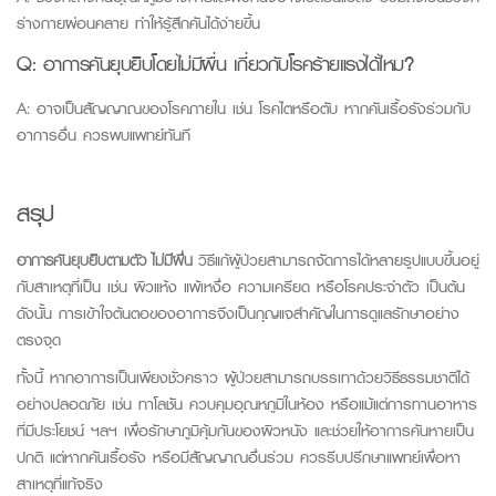
ร่างกายผ่อนคลาย ทำให้รู้สึกคันได้ง่ายขึ้น
Q:
อาการคันยุบยิบโดยไม่มีผื่น เกี่ยวกับโรคร้ายแรงได้ไหม?
A:
อาจเป็นสัญญาณของโรคภายใน เช่น โรคไตหรือตับ หากคันเรื้อรังร่วมกับ
อาการอื่น ควรพบแพทย์ทันที
สรุป
อาการคันยุบยิบตามตัว ไม่มีผื่น
วิธีแก้ผู้ป่วยสามารถจัดการได้หลายรูปแบบขึ้นอยู่
กับสาเหตุที่เป็น เช่น
ผิวแห้ง แพ้เหงื่อ ความเครียด หรือโรคประจำตัว เป็นต้น
ดังนั้น การเข้าใจต้นตอของอาการจึงเป็นกุญแจสำคัญในการดูแลรักษาอย่าง
ตรงจุด
ทั้งนี้ หากอาการเป็นเพียงชั่วคราว ผู้ป่วยสามารถบรรเทาด้วยวิธีธรรมชาติได้
อย่างปลอดภัย เช่น ทาโลชัน ควบคุมอุณหภูมิในห้อง หรือแม้แต่การทานอาหาร
ที่มีประโยชน์ ฯลฯ เพื่อรักษาภูมิคุ้มกันของผิวหนัง และช่วยให้อาการคันหายเป็น
ปกติ แต่หากคันเรื้อรัง หรือมีสัญญาณอื่นร่วม ควรรีบปรึกษาแพทย์เพื่อหา
สาเหตุที่แท้จริง