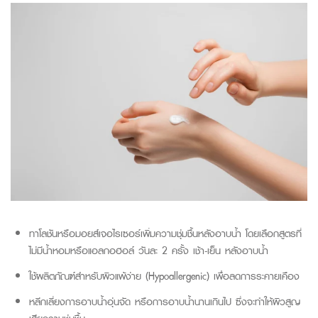
ทาโลชันหรือมอยส์เจอไรเซอร์เพิ่มความชุ่มชื้นหลังอาบน้ำ โดยเลือกสูตรที่
ไม่มีน้ำหอมหรือแอลกอฮอล์ วันละ 2 ครั้ง เช้า-เย็น หลังอาบน้ำ
ใช้ผลิตภัณฑ์สำหรับผิวแพ้ง่าย
(Hypoallergenic)
เพื่อลดการระคายเคือง
หลีกเลี่ยงการอาบน้ำอุ่นจัด หรือการอาบน้ำนานเกินไป ซึ่งจะทำให้ผิวสูญ