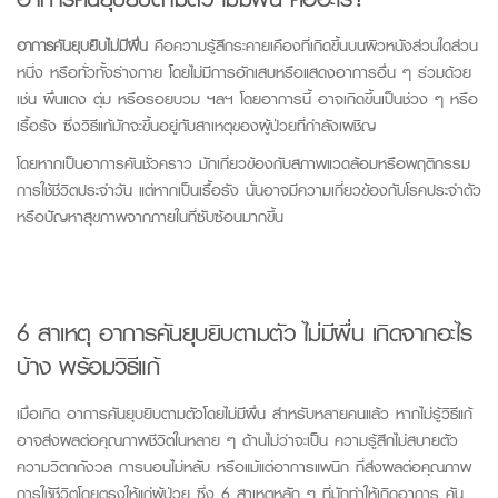
อาการคันยุบยิบไม่มีผื่น
คือความรู้สึกระคายเคืองที่เกิดขึ้นบนผิวหนังส่วนใดส่วน
หนึ่ง หรือทั่วทั้งร่างกาย โดยไม่มีการอักเสบหรือแสดงอาการอื่น ๆ ร่วมด้วย
เช่น ผื่นแดง ตุ่ม หรือรอยบวม ฯลฯ โดยอาการนี้ อาจเกิดขึ้นเป็นช่วง ๆ หรือ
เรื้อรัง ซึ่งวิธีแก้มักจะขึ้นอยู่กับสาเหตุของผู้ป่วยที่กำลังเผชิญ
โดยหากเป็นอาการคันชั่วคราว มักเกี่ยวข้องกับสภาพแวดล้อมหรือพฤติกรรม
การใช้ชีวิตประจำวัน แต่หากเป็นเรื้อรัง นั่นอาจมีความเกี่ยวข้องกับโรคประจำตัว
หรือปัญหาสุขภาพจากภายในที่ซับซ้อนมากขึ้น
6 สาเหตุ อาการคันยุบยิบตามตัว ไม่มีผื่น เกิดจากอะไร
บ้าง พร้อมวิธีแก้
เมื่อเกิด อาการคันยุบยิบตามตัวโดยไม่มีผื่น สำหรับหลายคนแล้ว หากไม่รู้วิธีแก้
อาจส่งผลต่อคุณภาพชีวิตในหลาย ๆ ด้านไม่ว่าจะเป็น ความรู้สึกไม่สบายตัว
ความวิตกกังวล การนอนไม่หลับ หรือแม้แต่อาการแพนิก ที่ส่งผลต่อคุณภาพ
การใช้ชีวิตโดยตรงให้แก่ผู้ป่วย ซึ่ง
6
สาเหตุหลัก ๆ ที่มักทำให้เกิดอาการ คัน