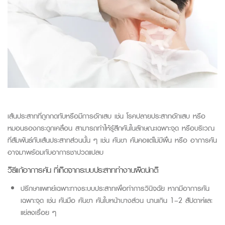
เส้นประสาทที่ถูกกดทับหรือมีการอักเสบ เช่น โรคปลายประสาทอักเสบ หรือ
หมอนรองกระดูกเคลื่อน สามารถทำให้รู้สึกคันในลักษณะเฉพาะจุด หรือบริเวณ
ที่สัมพันธ์กับเส้นประสาทส่วนนั้น ๆ เช่น คันขา คันคอแต่ไม่มีผื่น หรือ อาการคัน
อาจมาพร้อมกับอาการชาปวดแปลบ
วิธีแก้อาการคัน ที่เกิดจากระบบประสาททำงานผิดปกติ
ปรึกษาแพทย์เฉพาะทางระบบประสาทเพื่อทำการวินิจฉัย หากมีอาการคัน
เฉพาะจุด เช่น คันมือ คันขา คันใบหน้าบางส่วน นานเกิน 1–2 สัปดาห์และ
แย่ลงเรื่อย ๆ