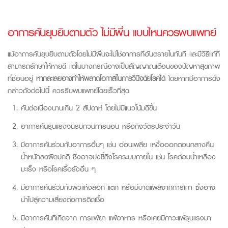
อาการคันยุบยิบตามตัว ไม่มีผื่น แบบไหนควรพบแพทย์
แม้อาการคันยุบยิบตามตัวโดยไม่มีผื่นจะไม่ใช่อาการที่อันตรายในทันที และมีวิธีแก้ที่
สามารถรักษาให้หายดี แต่ในบางกรณีอาจเป็นสัญญาณเตือนของปัญหาสุขภาพ
ที่ซ่อนอยู่
หากละเลยอาจทำให้พลาดโอกาสในการวินิจฉัยโรคได
้ โดยหากมีอาการดัง
กล่าวดังต่อไปนี้ ควรรีบพบแพทย์โดยเร็วที่สุด
คันต่อเนื่องนานเกิน
2
สัปดาห์ โดยไม่มีแนวโน้มดีขึ้น
อาการคันรุนแรงจนรบกวนการนอน หรือกิจวัตรประจำวัน
มีอาการคันร่วมกับอาการอื่นๆ เช่น อ่อนเพลีย เหงื่อออกตอนกลางคืน
น้ำหนักลดผิดปกติ ซึ่งอาจบ่งชี้ถึงโรคระบบภายใน เช่น โรคต่อมน้ำเหลือง
มะเร็ง หรือโรคเรื้อรังอื่น ๆ
มีอาการคันร่วมกับผิวแห้งลอก แตก หรือมีบาดแผลจากการเกา ซึ่งอาจ
นำไปสู่ความเสี่ยงต่อการติดเชื้อ
มีอาการคันที่เกิดจาก การแพ้ยา แพ้อาหาร หรือเคยมีภาวะแพ้รุนแรงมา