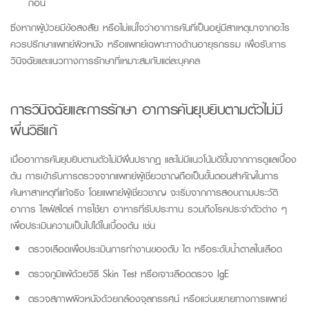
ก่อน
ซึ่งหากผู้ป่วยมีข้อสงสัย หรือไม่แน่ใจว่าอาการคันที่เป็นอยู่มีสาเหตุมาจากอะไร
ควรปรึกษาแพทย์ผิวหนัง หรือแพทย์เฉพาะทางด้านอายุรกรรม เพื่อรับการ
วินิจฉัยและแนวทางการรักษาที่เหมาะสมกับแต่ละบุคคล
การวินิจฉัยและการรักษา อาการคันยุบยิบตามตัวไม่มี
ผื่นวิธีแก้
เมื่ออาการคันยุบยิบตามตัวไม่มีผื่นปรากฏ และไม่มีแนวโน้มดีขึ้นจากการดูแลเบื้อง
ต้น การเข้ารับการตรวจจากแพทย์ผู้เชี่ยวชาญถือเป็นขั้นตอนสำคัญในการ
ค้นหาสาเหตุที่แท้จริง โดยแพทย์ผู้เชี่ยวชาญ จะเริ่มจากการสอบถามประวัติ
อาการ ไลฟ์สไตล์ การใช้ยา อาหารที่รับประทาน รวมถึงโรคประจำตัวต่าง ๆ
เพื่อประเมินความเป็นไปได้ในเบื้องต้น เช่น
ตรวจเลือดเพื่อประเมินการทำงานของตับ ไต หรือระดับน้ำตาลในเลือด
ตรวจภูมิแพ้ด้วยวิธี
Skin
Test หร
ือเจาะเลือดตรวจ I
gE
ตรวจสภาพผิวหนังด้วยกล้องจุลทรรศน์ หรือแว่นขยายทางการแพทย์