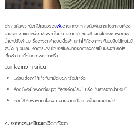
อาการคันผิวหนังที่ไม่แสดงรอย
ผื่น
อาจเกิดจากการสัมผัสสารก่อระคายเคือง
บางอย่าง เช่น เหงื่อ เสื้อผ้าที่ไม่ระบายอากาศ หรือสารเคมีในผงซักฟอกและ
น้ำยาปรับผ้านุ่ม ซึ่งอาจตกค้างบนเสื้อผ้าและทำให้เกิดอาการคันยุบยิบได้โดยไม่มี
ผื่นใด ๆ ขึ้นเลย อาการนี้พบได้บ่อยในคนที่ออกกำลังกายเป็นประจำหรือใส่
เสื้อผ้าแนบเนื้อในสภาพอากาศชื้น
วิธีแก้ไขจากอาการที่เป็น
เปลี่ยนเสื้อผ้าให้แห้งทันทีเมื่อเปียกหรือมีเหงื่อ
เลือกใช้ผงซักฟอกที่ระบุว่า “สูตรอ่อนโยน” หรือ “ปราศจากน้ำหอม”
เลือกใส่เสื้อผ้าฝ้ายที่โปร่ง ระบายอากาศได้ดี และไม่รัดแน่นเกินไป
4.
จาก
ความเครียดและวิตกกังวล