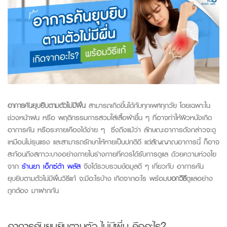
อาการคันยุบยิบตามตัวไม่มีผื่น
สามารถเกิดขึ้นได้กับทุกเพศทุกวัย โดยเฉพาะใน
ช่วงหน้าฝน หรือ พฤติกรรมการสวมใส่เสื้อผ้าชื้น ๆ ที่อาจทำให้ผิวหนังเกิด
อาการคัน หรือระคายเคืองได้ง่าย ๆ
ซึ่งถึงแม้ว่า ลักษณะอาการดังกล่าวจะดู
เหมือนไม่รุนแรง และสามารถรักษาให้หายเป็นปกติดี แต่สัญญาณอาการนี้ ก็อาจ
สะท้อนถึงสภาวะบางอย่างภายในร่างกายที่ควรได้รับการดูแล
ด้วยความห่วงใย
จาก
ร้านยา เอ็กซ์ต้า พลัส
จึงได้รวบรวมข้อมูลดี ๆ เกี่ยวกับ อาการคัน
ยุบยิบตามตัวไม่มีผื่นวิธีแก้ จะมีอะไรบ้าง
เกิดจากอะไร พร้อม
บอกวิธี
ดูแลอย่าง
ถูกต้อง มาฝากกัน
อาการคันยุบยิบตามตัว
ไม่มีผื่น
คืออะไร
?