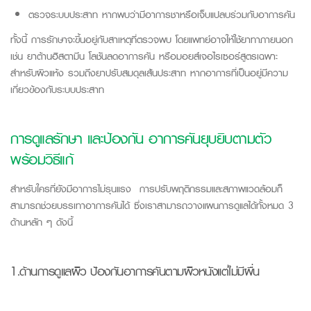
ตรวจระบบประสาท หากพบว่ามีอาการชาหรือเจ็บแปลบร่วมกับอาการคัน
ทั้งนี้ การรักษาจะขึ้นอยู่กับสาเหตุที่ตรวจพบ โดยแพทย์อาจให้ใช้ยาทาภายนอก
เช่น ยาต้านฮิสตามีน โลชันลดอาการคัน หรือมอยส์เจอไรเซอร์สูตรเฉพาะ
สำหรับผิวแห้ง รวมถึงยาปรับสมดุลเส้นประสาท หากอาการที่เป็นอยู่มีความ
เกี่ยวข้องกับระบบประสาท
การดูแลรักษา และป้องกัน อาการคันยุบยิบตามตัว
พร้อมวิธีแก้
สำหรับใครที่ยังมีอาการไม่รุนแรง การปรับพฤติกรรมและสภาพแวดล้อมก็
สามารถช่วยบรรเทาอาการคันได้ ซึ่งเราสามารถวางแผนการดูแลได้ทั้งหมด
3
ด้านหลัก ๆ ดังนี้
1.ด้
าน
การดูแลผิว
ป้องกันอาการ
คันตามผิวหนังแต่ไม่มีผื่น