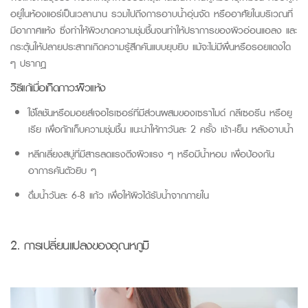
อยู่ในห้องแอร์เป็นเวลานาน
รวมไปถึงการ
อาบน้ำอุ่นจัด หรืออาศัยในบริเวณที่
มีอากาศแห้ง
ซึ่งทำให้
ผิว
ขาด
ความชุ่มชื้นจ
น
ทำให้ปราการของผิวอ่อนแอลง
และ
กระตุ้นให้ปลายประสาทเกิดความรู้สึกคันแบบยุบยิบ แม้จะไม่มีผื่นหรือรอยแดงใด
ๆ ปรากฏ
วิธีแก้เมื่อเกิดภาวะผิวแห้ง
ใช้โลชันหรือมอยส์เจอไรเซอร์ที่มีส่วนผสมของเซราไมด์ กลีเซอรีน หรือยู
เรีย เพื่อกักเก็บความชุ่มชื้น แนะนำให้ทาวันละ 2 ครั้ง เช้า-เย็น หลังอาบน้ำ
หลีกเลี่ยงสบู่ที่มีสารลดแรงตึงผิวแรง ๆ หรือมีน้ำหอม เพื่อป้องกัน
อาการคันตัวยิบ ๆ
ดื่มน้ำวันละ 6-8 แก้ว เพื่อให้ผิวได้รับน้ำจากภายใน
2.
การเปลี่ยนแปลงของอุณหภูมิ