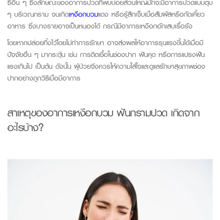
ซี่อื่น ๆ ซึ่งลักษณะของอาการปวดที่พบบ่อยส่วนใหญ่มักจะมีอาการปวดแบบตุบ
ๆ บริเวณกราม จนเกิด
เหงือกบวม
แดง หรือรู้สึกเจ็บเมื่อสัมผัสหรือกัดเคี้ยว
อาหาร ซึ่งบางรายอาจเป็นหนองได้ กรณีมีอาการเหงือกอักเสบเรื้อรัง
โดยหากปล่อยทิ้งไว้โดยไม่ทำการรักษา อาจส่งผลให้อาการรุนแรงขึ้นได้เมื่อมี
ปัจจัยอื่น ๆ มากระตุ้น เช่น การติดเชื้อในช่องปาก ฟันคุด หรือการแปรงฟัน
แรงเกินไป เป็นต้น ดังนั้น ผู้ป่วยจึงควรให้ความใส่ใจและดูแลรักษาสุขภาพช่อง
ปากอย่างถูกวิธีเมื่อมีอาการ
สาเห
ต
ข
อง
อ
าการ
เหงือกบวม
ฟันกรามปวด
เกิดจาก
อะไรบ้าง
?