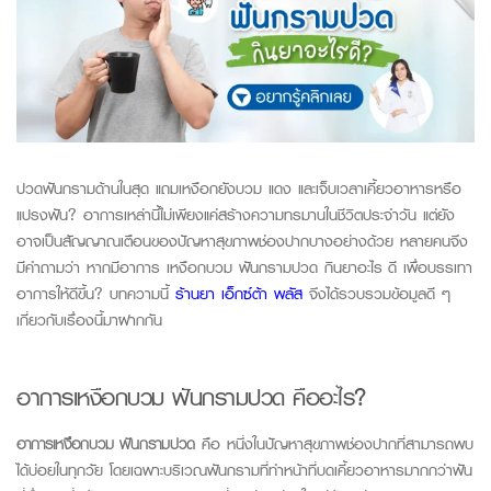
ปวดฟันกรามด้านในสุด แถมเหงือกยังบวม แดง และเจ็บเวลาเคี้ยวอาหารหรือ
แปรงฟัน? อาการเหล่านี้ไม่เพียงแค่สร้างความทรมานในชีวิตประจำวัน แต่ยัง
อาจเป็นสัญญาณเตือนของปัญหาสุขภาพช่องปากบางอย่างด้วย
หลายคนจึง
มีคำถามว่า หากมีอาการ เหงือกบวม ฟันกรามปวด กินยาอะไร
ดี เพื่อบรรเทา
อาการให้ดีขึ้น?
บทความนี้
ร้านยา เอ็กซ์ต้า พลัส
จึงได้รวบรวมข้อมูลดี ๆ
เกี่ยวกับเรื่องนี้มาฝากกัน
อาการเหงือกบวม
ฟันกรามปวด
คืออะไร
?
อาการเหงือกบวม ฟันกรามปวด
คือ หนึ่งในปัญหาสุขภาพช่องปากที่สามารถพบ
ได้บ่อยในทุกวัย โดยเฉพาะบริเวณฟันกรามที่ทำหน้าที่บดเคี้ยวอาหารมากกว่าฟัน