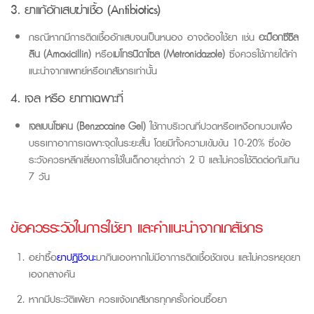
3. ยาแก้อักเสบฆ่าเชื้อ
(Antibiotics)
กรณีหากมีการติดเชื้ออักเสบจนเป็นหนอง อาจต้องใช้ยา เช่น
อะม็อกซีซิล
ลิน
(Amoxicillin)
หรือ
เมโทรนิดาโซล
(Metronidazole)
ซึ่งควรใช้ภายใต้คำ
แนะนำจากแพทย์หรือเภสัชกรเท่านั้น
4. เจล หรือ ยาทาเฉพาะที่
เจลเบนโซเคน
(Benzocaine Gel)
ใช้ทาบริเวณที่ปวดหรือเหงือกบวมเพื่อ
บรรเทาอาการเฉพาะจุดในระยะสั้น โดยมีทั้งความเข้มข้น
10-20%
ซึ่งข้อ
ระวังควรหลีกเลี่ยงการใช้ในเด็กอายุต่ำกว่า
2
ปี และไม่ควรใช้ติดต่อกันเกิน
7
วัน
ข้อควรระวังในการใช้ยา และคำแนะนำจากเภสัชกร
อย่าซื้อ
ยาปฏิชีวนะ
มากินเองหากไม่มีอาการติดเชื้อชัดเจน และไม่ควรหยุดยา
เองกลางคัน
หากมีประวัติแพ้ยา ควรแจ้งเภสัชกรทุกครั้งก่อนซื้อยา