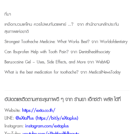
ที่มา
เหงือกบวมแค่ไหน ควรไปพบทันตแพทย์ …? จาก
สำนักงานหลักประกัน
สุขภาพแห่งชาติ
Strongest Toothache Medicine: What Works Best?
จาก
Worldofdentistry
Can Ibuprofen Help with Tooth Pain?
จาก
Dentalhealthsociety
Benzocaine Gel – Uses, Side Effects, and More
จาก
WebMD
What is the best medication for toothache?
จาก
MedicalNewsToday
อัปเดตและติดตามสาระสุขภาพดี ๆ จาก
ร้านยา เอ็กซ์ต้า พลัส
ได้ที่
Website:
https://exta.co.th/
LINE:
@eXtaPlus (
https://bit.ly/eXtaplus
)
Instagram:
instagram.com/extaplus
YouTube:
youtube.com/eXtaHealthBeauty