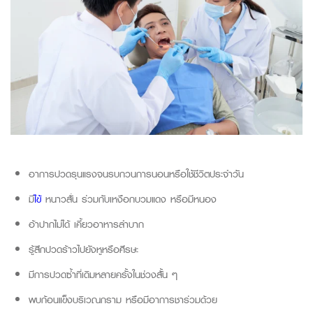
อาการปวดรุนแรงจนรบกวนการนอนหรือใช้ชีวิตประจำวัน
มี
ไข้
หนาวสั่น ร่วมกับเหงือกบวมแดง หรือมีหนอง
อ้าปากไม่ได้ เคี้ยวอาหารลำบาก
รู้สึกปวดร้าวไปยังหูหรือศีรษะ
มีการปวดซ้ำที่เดิมหลายครั้งในช่วงสั้น ๆ
พบก้อนแข็งบริเวณกราม หรือมีอาการชาร่วมด้วย