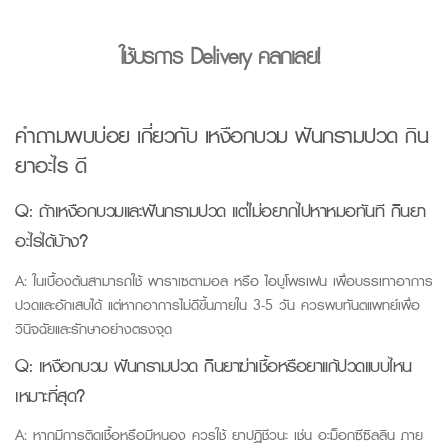
ใช้บริการ Delivery คลิกเลย!
คำถามพบบ่อย เกี่ยวกับ เหงือกบวม ฟันกรามปวด กิน
ยาอะไร ดี
Q:
ถ้าเหงือกบวมและฟันกรามปวด แต่ไม่อยากไปหาหมอทันที กินยา
อะไรได้บ้าง?
A:
ในเบื้องต้นสามารถใช้ พาราเซตามอล หรือ ไอบูโพรเฟน เพื่อบรรเทาอาการ
ปวดและอักเสบได้ แต่หากอาการไม่ดีขึ้นภายใน
3-5
วัน ควรพบทันตแพทย์เพื่อ
วินิจฉัยและรักษาอย่างตรงจุด
Q:
เหงือกบวม ฟันกรามปวด กินยาฆ่าเชื้อหรือยาแก้ปวดแบบไหน
เหมาะที่สุด?
A:
หากมีการติดเชื้อหรือมีหนอง ควรใช้ ยาปฏิชีวนะ เช่น อะม็อกซีซิลลิน ภาย