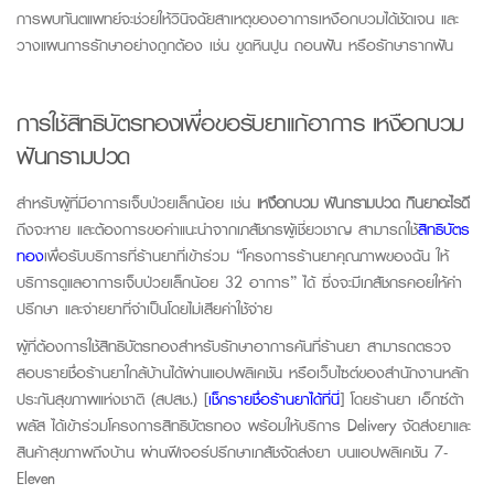
การพบทันตแพทย์จะช่วยให้วินิจฉัยสาเหตุของอาการเหงือกบวมได้ชัดเจน และ
วางแผนการรักษาอย่างถูกต้อง เช่น ขูดหินปูน ถอนฟัน หรือรักษารากฟัน
การใช้สิทธิบัตรทอง
เพื่อ
ขอรับยา
แก้อาการ เหงือกบวม
ฟันกรามปวด
สำหรับผู้ที่มีอาการเจ็บป่วยเล็กน้อย เช่น
เหงือกบวม ฟันกรามปวด กินยาอะไรดี
ถึงจะหาย และต้องการขอคำแนะนำจากเภสัชกรผู้เชี่ยวชาญ สามารถใช้
สิทธิบัตร
ทอง
เพื่อรับบริการที่ร้านยาที่เข้าร่วม “โครงการร้านยาคุณภาพของฉัน ให้
บริการดูแลอาการเจ็บป่วยเล็กน้อย 32 อาการ” ได้ ซึ่งจะมีเภสัชกรคอยให้คำ
ปรึกษา และจ่ายยาที่จำเป็นโดยไม่เสียค่าใช้จ่าย
ผู้ที่ต้องการใช้สิทธิบัตรทองสำหรับรักษาอาการคันที่ร้านยา สามารถตรวจ
สอบรายชื่อร้านยาใกล้บ้านได้ผ่านแอปพลิเคชัน หรือเว็บไซต์ของสำนักงานหลัก
ประกันสุขภาพแห่งชาติ (สปสช.) [
เช็กรายชื่อร้านยาได้ที่นี่
] โดยร้านยา เอ็กซ์ต้า
พลัส ได้เข้าร่วมโครงการสิทธิบัตรทอง พร้อมให้บริการ
Delivery
จัดส่งยาและ
สินค้าสุขภาพถึงบ้าน ผ่านฟีเจอร์ปรึกษาเภสัชจัดส่งยา บนแอปพลิเคชัน 7-
Eleven