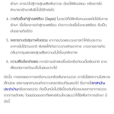
รักษา อาจนำไปสู่การสูญเสียฟันถาวร ต้องใส่ฟันปลอม หรืออาจไม่
สามารถรักษาฟันซี่นั้นได้อีกต่อไป
การติดเชื้อเข้าสู่กระแสเลือด
(Sepsis)
ในกรณีที่มีฝีหรือหนองและไม่ได้รับการ
รักษา เชื้อโรคอาจเข้าสู่กระแสเลือด เกิดภาวะติดเชื้อในกระแสเลือด ซึ่งเป็น
อันตรายถึงชีวิต
ผลกระทบต่อสุขภาพโดยรวม
อาการปวดและบวมอาจทำให้รับประทาน
อาหารไม่ได้ตามปกติ ส่งผลให้เกิดภาวะขาดสารอาหาร บางรายอาจเกิด
กลิ่นปากรุนแรงและสูญเสียความมั่นใจในบุคลิกภาพ
ความเสี่ยงโรคร้ายแรง
หากมีการอักเสบเรื้อรังหรือก้อนเนื้อผิดปกติ อาจ
เสี่ยงต่อการเกิดมะเร็งในช่องปากได้
ดังนั้น การละเลยอาการเหงือกบวมหรือฟันกรามปวด อาจไม่ใช่แค่ความไม่สบาย
เล็กน้อย แต่อาจลุกลามจนเกิดภาวะแทรกซ้อนที่รุนแรงได้ ซึ่งการใช้
ยาสามัญ
ประจำบ้าน
หรือยาลดปวด ถือเป็นหนึ่งในวิธีเบื้องต้นที่ช่วยบรรเทาอาการปวด
จากการอักเสบ โดยชนิดของยาที่แพทย์ส่วนใหญ่แนะนำให้ใช้เพื่อทำการรักษา มี
ดังนี้