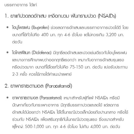
บรรเทาอาการ ได้แก่
1. ยาแก้ปวดลดอักเสบ เหงือกบวม ฟันกรามปวด
(NSAIDs)
ไอบูโพรเฟน
(Ibuprofen)
ช่วยลดการอักเสบและบรรเทาอาการปวดได้ดี โดย
ขนาดที่ใช้ทั่วไปคือ
400
มก. ทุก
4-6
ชั่วโมง แต่ไม่ควรเกิน
3,200
มก.
ต่อวัน
ไดโคลฟีแนค
(Diclofenac
) มีฤทธิ์ลดอักเสบและปวดเช่นเดียวกับไอบูโพรเฟน
และบางการศึกษาพบว่าออกฤทธิ์แรงกว่า เหมาะกับอาการอักเสบรุนแรง
หรือปวดมาก ขนาดที่ใช้โดยทั่วไปคือ
75-150
มก. ต่อวัน แบ่งรับประทาน
2-3
ครั้ง ควรใช้ภายใต้คำแนะนำแพทย์
2. ยาพาราเซตามอล
(Paracetamol)
ยาพาราเซตามอล
(Paracetamol
) เหมาะสำหรับผู้ที่แพ้
NSAIDs
หรือมี
ปัญหาเกี่ยวกับกระเพาะอาหาร มีฤทธิ์บรรเทาปวดและลดไข้ แต่ลดการ
อักเสบได้น้อยกว่า
NSAIDs
ใช้ได้ในกรณีปวดเล็กน้อยถึงปานกลาง หรือใช้
ร่วมกับ
NSAIDs
เพื่อเสริมฤทธิ์กันในกรณีปวดรุนแรง ซึ่งขนาดสำหรับ
ผู้ใหญ่
: 500-1,000
มก. ทุก
4-6
ชั่วโมง ไม่เกิน
4,000
มก. ต่อวัน