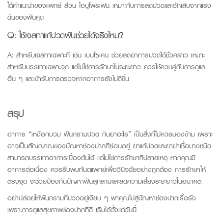
ใต้คำแนะนำของแพทย์ ส่วน ไอบูโพรเฟน เหมาะกับการลดปวดและอักเสบจากแรง
ดันของฟันคุด
Q:
ใช้เจลทาแก้ปวดฟันช่วยได้จริงไหม?
A:
สำหรับเจลทาเฉพาะที่ เช่น เบนโซเคน ช่วยลดอาการปวดได้ชั่วคราว เหมาะ
สำหรับบรรเทาเฉพาะจุด แต่ไม่ใช่การรักษาในระยะยาว ควรใช้ควบคู่กับการดูแล
อื่น ๆ และเข้ารับการตรวจหากอาการยังไม่ดีขึ้น
สรุป
อาการ “เหงือกบวม ฟันกรามปวด กินยาอะไร” เป็นสิ่งที่ไม่ควรมองข้าม เพราะ
อาจเป็นสัญญาณของปัญหาช่องปากที่ซ่อนอยู่ ยาแก้ปวดและยาฆ่าเชื้อบางชนิด
สามารถบรรเทาอาการเบื้องต้นได้ แต่ไม่ใช่การรักษาที่ปลายเหตุ หากคุณมี
อาการต่อเนื่อง ควรรีบพบทันตแพทย์เพื่อวินิจฉัยอย่างถูกต้อง การรักษาให้
ตรงจุด จะช่วยป้องกันปัญหาฟันลุกลามและลดความเสี่ยงระยะยาวในอนาคต
อย่าปล่อยให้ฟันกรามที่ปวดอยู่เงียบ ๆ พาคุณไปสู่ปัญหาช่องปากเรื้อรัง
เพราะการดูแลสุขภาพช่องปากที่ดี เริ่มได้ตั้งแต่วันนี้