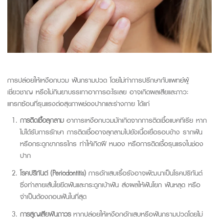
การปล่อยให้เหงือกบวม ฟันกรามปวด โดยไม่ทำการปรึกษากับแพทย์ผู้
เชี่ยวชาญ หรือไม่กินยาบรรเทาอาการอะไรเลย อาจเกิดผลเสียและภาวะ
แทรกซ้อนที่รุนแรงต่อสุขภาพช่องปากและร่างกาย ได้แก่
การติดเชื้อลุกลาม
อาการเหงือกบวมมักเกิดจากการติดเชื้อแบคทีเรีย หาก
ไม่ได้รับการรักษา การติดเชื้ออาจลุกลามไปยังเนื้อเยื่อรอบข้าง รากฟัน
หรือกระดูกขากรรไกร ทำให้เกิดฝี หนอง หรือการติดเชื้อรุนแรงในช่อง
ปาก
โรคปริทันต์
(Periodontitis)
การอักเสบเรื้อรังอาจพัฒนาเป็นโรคปริทันต์
ซึ่งทำลายเส้นใยยึดฟันและกระดูกเบ้าฟัน ส่งผลให้ฟันโยก ฟันหลุด หรือ
จำเป็นต้องถอนฟันในที่สุด
การสูญเสียฟันถาวร
หากปล่อยให้เหงือกอักเสบหรือฟันกรามปวดโดยไม่