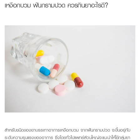
เหง
ือกบวม
ฟันกราม
ปวด
ควร
กินยาอะไร
ดี
?
สำหรับชนิดของยาบรรเทาอาการเหงือกบวม จากฟันกรามปวด จะขึ้นอยู่กับ
ระดับความรุนแรงของอาการ ซึ่งโดยทั่วไปแพทย์ส่วนใหญ่จะแนะนำให้ใช้กลุ่มยา