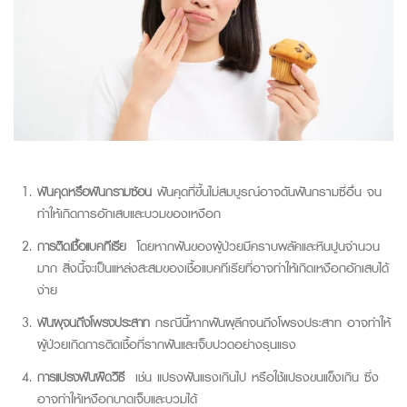
ฟันคุดหรือฟันกรามซ้อน
ฟันคุดที่ขึ้นไม่สมบูรณ์อาจดันฟันกรามซี่อื่น จน
ทำให้เกิดการอักเสบและบวมของเหงือก
การติดเชื้อแบคทีเรีย
โดยหากฟันของผู้ป่วยมีคราบพลัคและหินปูนจำนวน
มาก สิ่งนี้จะเป็นแหล่งสะสมของเชื้อแบคทีเรียที่อาจทำให้เกิดเหงือกอักเสบได้
ง่าย
ฟันผุจนถึงโพรงประสาท
กรณีนี้หากฟันผุลึกจนถึงโพรงประสาท อาจทำให้
ผู้ป่วยเกิดการติดเชื้อที่รากฟันและเจ็บปวดอย่างรุนแรง
การแปรงฟันผิดวิธี
เช่น แปรงฟันแรงเกินไป หรือใช้แปรงขนแข็งเกิน ซึ่ง
อาจทำให้เหงือกบาดเจ็บและบวมได้