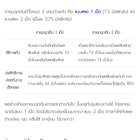
ยาคุมฉุกเฉินมีทั้งหมด 2 ชนิดด้วยกัน คือ
แบบแผง 1 เม็ด
(1.5 มิลลิกรัม) และ
แบบแผง 2 เม็ด (เม็ดละ 0.75 มิลลิกรัม)
ยาคุมฉุกเฉิน 1 เม็ด
ยาคุมฉุกเฉิน 2 เม็ด
รับประทานทันทีหลังมีเพศ
เม็ดแรกให้ทานหลังจากมีเพศสัมพันธ์
วิธีการกิน
สัมพันธ์ หรือไม่ควรเกิน 72
ภายใน 72 ชั่วโมง และเม็ดที่สองห่าง
ชั่วโมงหลังมีเพศสัมพันธ์
จากเม็ดแรก 12 ชั่วโมง
ประสิทธิภาพ
ยาจะมีประสิทธิภาพสูงขึ้นหากรับประทานหลังจากมีเพศสัมพันธ์ทันที หาก
ป้องกันการ
ทานภายใน 24 ชั่วโมงแรก จะสามารถป้องกันการตั้งครรภ์ได้สูงถึง 85%
ตั้งครรภ์
ผลข้างเคียงยาคุมฉุกเฉินอาจแตกต่างกันไป ขึ้นอยู่กับรูปแบบการใช้ โดยยาคุม
ฉุกเฉินแบบ 1 เม็ด ซึ่งมีปริมาณฮอร์โมนมากกว่าแบบ 2 เม็ด อาจทำให้เกิดผล
ข้างเคียง เช่น คลื่นไส้ อาเจียน ได้มากกว่า