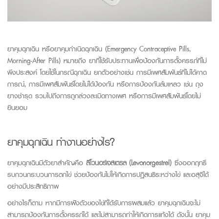
ยาคุมฉุกเฉิน หรือยาคุมกำเนิดฉุกเฉิน
(
Emergency Contraceptive Pills,
Morning-After Pills
) ห
มายถึง ยาที่ใช้รับประทานเพื่อป้องกันการตั้งครรภ์ที่ไม่
พึงประสงค์
โดย
ใช้
ในกรณี
ฉุกเฉิน ยกตัวอย่างเช่น
การมีเพศสัมพันธ์ที่ไม่ได้คาด
การณ์, การมีเพศสัมพันธ์โดยไม่ได้ป้องกัน หรือการป้องกันล้มเหลว
เช่น
ถุง
ยางชำรุด
รวมไปถึงการถูกล่วงละเมิดทางเพศ
หรือการมีเพศสัมพันธ์โดยไม่
ยินยอม
ยาคุมฉุกเฉิน ทำงานอย่างไร?
ยาคุมฉุกเฉินมีตัวยาสำคัญคือ
ลีโวนอร์เจสเตรล (Levonorgestrel)
ซึ่งออกฤทธิ์
รบกวนกระบวนการตกไข่ ช่วยป้องกันไม่ให้เกิดการปฏิสนธิระหว่างไข่ และอสุจิได้
อย่างมีประสิทธิภาพ
อย่างไรก็ตาม หากมีการฝังตัวของไข่ที่ได้รับการผสมแล้ว ยาคุมฉุกเฉินจะไม่
สามารถป้องกันการตั้งครรภ์ได้ และไม่สามารถทำให้เกิดการแท้งได้ ดังนั้น ยาคุม