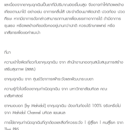
และเนื่องจากยาคุมฉุกเฉินเป็นยาที่มีปริมาณฮอร์โมนสูง จึงอาจทำให้เกิดผลข้าง
เคียงตามมาได้ อย่างเช่น อาการคลื่นไส้ ประจำเดือนมาผิดปกติ ปวดท้อง ปวด
ศีรษะ
หาก
มีอาการดังกล่าวสามารถทานยาเพื่อบรรเทาอาการ
ได้
ถ้า
มีอาการ
รุนแรง หรือผลข้างเคียงยังคงอยู่นานกว่าปกติ ควรปรึกษาแพทย์
หรือ
เภสัชกรเพื่อขอคำแนะนำ
ที่มา
ความเข้าใจผิดเกี่ยวกับยาคุมฉุกเฉิน จาก
สำนักงานกองทุนสนับสนุนการสร้าง
เสริมสุขภาพ (สสส.)
ยาคุมฉุกเฉิน จาก
ศูนย์วิชาการเฝ้าระวังและพัฒนาระบบยา
ความรู้ทั่วไปเรื่องยาคุมกำเนิดฉุกเฉิน จาก
มหาวิทยาลัยมหิดล คณะ
เภสัชศาสตร์
ยาหมอบอก [by Mahidol] ยาคุมฉุกเฉิน ป้องกันท้องได้ 100% จริงหรือไม่
จาก
Mahidol Channel มหิดล แชนแนล
การใช้ยาคุมกำเนิดฉุกเฉินที่ถูกต้องและสิ่งที่ควรระวัง | รู้สู้โรค | คนสู้โรค จาก
Thai PBS