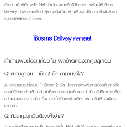
ร้านยา เอ็กซ์ต้า พลัส ได้เข้าร่วมโครงการสิทธิบัตรทอง พร้อมให้บริการ
Delivery จัดส่งยาและสินค้าสุขภาพถึงบ้าน
ผ่านฟีเจอร์ปรึกษาเภสัชจัดส่งยา
บนแอปพลิเคชัน 7-Eleven
ใช้บริการ Delivery คลิกเลย!
คำถามพบบ่อย เกี่ยวกับ ผลข้างเคียงยาคุมฉุกเฉิน
Q:
ยาคุมฉุกเฉิน 1 เม็ด 2 เม็ด ต่างกันยังไง?
A:
ยาคุมฉุกเฉินทั้งแบบ 1 เม็ดและ 2 เม็ด มีประสิทธิภาพในการป้องกันการตั้ง
ครรภ์ที่ไม่แตกต่างกัน อย่างไรก็ตาม ยาคุมฉุกเฉินแบบ 1 เม็ด มีปริมาณยาที่สูง
กว่าแบบแบ่งทาน 2 เม็ด ซึ่งอาจทำให้เกิดผลข้างเคียง เช่น คลื่นไส้ อาเจียน
มากกว่า
Q:
กินยาคุมฉุกเฉินเสี่ยงอะไรบ้าง?
A:
ผลข้างเคียงยาคุมฉุกเฉิน
ที่อาจเกิดขึ้น ได้แก่ คลื่นไส้ อาเจียน ประจำเดือนมา