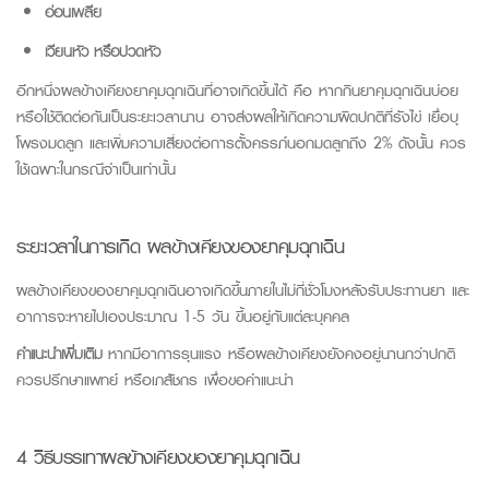
อ่อนเพลีย
เวียนหัว หรือปวดหัว
อีกหนึ่งผลข้างเคียงยาคุมฉุกเฉินที่อาจเกิดขึ้นได้ คือ หากกินยาคุมฉุกเฉินบ่อย
หรือใช้ติดต่อกันเป็นระยะเวลานาน อาจส่งผล
ให้เกิดความผิดปกติที่รังไข่ เยื่อบุ
โพรงมดลูก และเพิ่มความเสี่ยงต่อการตั้งครรภ์นอกมดลูกถึง 2%
ดังนั้น ควร
ใช้เฉพาะในกรณีจำเป็นเท่านั้น
ระยะเวลาในการเกิด ผลข้างเคียงของยาคุมฉุกเฉิน
ผลข้างเคียงของยาคุมฉุกเฉินอาจเกิดขึ้นภายในไม่กี่ชั่วโมงหลังรับประทานยา และ
อาการจะหายไปเองประมาณ
1-5
วัน ขึ้นอยู่กับแต่ละบุคคล
คำแนะนำเพิ่มเติม
หากมีอาการรุนแรง หรือผลข้างเคียงยังคงอยู่นานกว่าปกติ
ควรปรึกษาแพทย์ หรือเภสัชกร เพื่อขอคำแนะนำ
4 วิธีบรรเทาผลข้างเคียงของยาคุมฉุกเฉิน