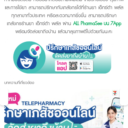
และการใช้ยา สามารถปรึกษากับเภสัชกรได้ที่ร้านยา เอ็กซ์ต้า พลัส
ทุกสาขาทั่วประเทศ หรือสะดวกมากยิ่งขึ้น สามารถปรึกษา
เภสัชกรร้านยา เอ็กซ์ต้า พลัส ผ่าน
ALL PharmaSee บน 7App
พร้อมจัดส่งยาถึงบ้าน แล้วมาสุขภาพดีไปด้วยกันนะคะ
บทความที่เกี่ยวข้อง