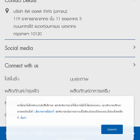
Contact Details
บริษัท ซีพี ออลล์ จำกัด (มหาชน)
119 อาคารธาราสาทร ชั้น 11 ซอยสาทร 5
ถนนสาทรใต้ แขวงทุ่งมหาเมฆ เขตสาทร
กรุงเทพฯ 10120
Social media
Connect with us
โปรโมชั่น
มุมสุขภาพ
ผลิตภัณฑ์บำรุงผิว
ผลิตภัณฑ์อาหารเสริม
ยาใช้เฉพาะที่
อุปกรณ์เพื่อสุขภาพ
เราใช้คุกกี้เพื่อพัฒนาประสิทธิภาพ และประสบการณ์ที่ดีในการใช้เว็บไซต์ของคุณ คุณสามารถศึกษา
รายละเอียดได้ที่
นโยบายการใช้คุกกี้
และสามารถจัดการความเป็นส่วนตัวเองได้ของคุณได้เองโดยคลิก
อาหารทางการแพทย์
ที่
ตั้งค่า
อนุญาต
©2026 Exta. All Rights Reserved. •
การแจ้งการประมวลผลข้อมูลส่วนบุคคล
•