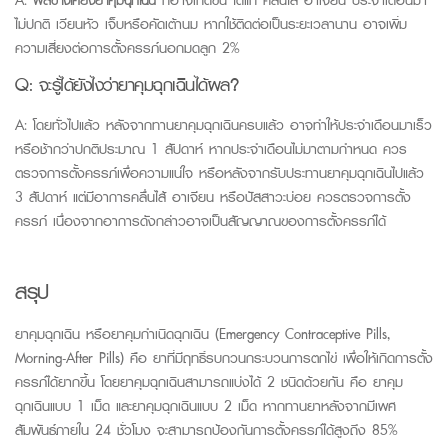
ไม่ปกติ เวียนหัว เจ็บหรือคัดเต้านม หากใช้ติดต่อเป็นระยะเวลานาน อาจเพิ่ม
ความเสี่ยงต่อการตั้งครรภ์นอกมดลูก
2%
Q:
จะรู้ได้ยังไงว่ายาคุมฉุกเฉินได้ผล?
A:
โดยทั่วไปแล้ว หลังจากทานยาคุมฉุกเฉินครบแล้ว อาจทำให้ประจำเดือนมาเร็ว
หรือช้ากว่าปกติประมาณ 1 สัปดาห์ หากประจำเดือนไม่มาตามกำหนด ควร
ตรวจการตั้งครรภ์เพื่อความแน่ใจ หรือหลังจากรับประทานยาคุมฉุกเฉินไปแล้ว
3 สัปดาห์ แต่มีอาการคลื่นไส้ อาเจียน หรือปัสสาวะบ่อย ควรตรวจการตั้ง
ครรภ์ เนื่องจากอาการดังกล่าวอาจเป็นสัญญาณของการตั้งครรภ์ได้
สรุป
ยาคุมฉุกเฉิน หรือยาคุมกำเนิดฉุกเฉิน (
Emergency Contraceptive Pills,
Morning-After Pills
) คือ ยาที่มีฤทธิ์รบกวนกระบวนการตกไข่ เพื่อให้เกิดการตั้ง
ครรภ์ได้ยากขึ้น โดยยาคุมฉุกเฉินสามารถแบ่งได้ 2 ชนิดด้วยกัน คือ ยาคุม
ฉุกเฉินแบบ 1 เม็ด และยาคุมฉุกเฉินแบบ 2 เม็ด หากทานยาหลังจากมีเพศ
สัมพันธ์ภายใน 24 ชั่วโมง จะสามารถป้องกันการตั้งครรภ์ได้สูงถึง 85%