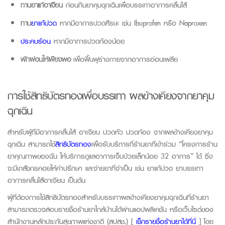
ทานยาแก้อาเจียน
ก่อนกินยาคุมฉุกเฉินเพื่อบรรเทาอาการคลื่นไส้
ทาน
ยาแก้ปวด
หากมีอาการปวดศีรษะ เช่น
Ibuprofen
หรือ N
aproxen
ประคบร้อน
หากมีอาการปวดท้องน้อย
พักผ่อนให้เพียงพอ
เพื่อฟื้นฟูร่างกายจากอาการอ่อนเพลีย
การใช้สิทธิบัตรทองเพื่อบรรเทา ผลข้างเคียงจากยาคุม
ฉุกเฉิน
สำหรับผู้ที่มีอาการคลื่นไส้ อาเจียน ปวดหัว ปวดท้อง จากผลข้างเคียงยาคุม
ฉุกเฉิน สามารถใช้
สิทธิบัตรทอง
เพื่อรับบริการที่ร้านยาที่เข้าร่วม “โครงการร้าน
ยาคุณภาพของฉัน ให้บริการดูแลอาการเจ็บป่วยเล็กน้อย 32 อาการ” ได้ ซึ่ง
จะมีเภสัชกรคอยให้คำปรึกษา และจ่ายยาที่จำเป็น เช่น ยาแก้ปวด ยาบรรเทา
อาการคลื่นไส้อาเจียน เป็นต้น
ผู้ที่ต้องการใช้สิทธิบัตรทองสำหรับบรรเทาผลข้างเคียงยาคุมฉุกเฉินที่ร้านยา
สามารถตรวจสอบรายชื่อร้านยาใกล้บ้านได้ผ่านแอปพลิเคชัน หรือเว็บไซต์ของ
สำนักงานหลักประกันสุขภาพแห่งชาติ (สปสช.) [
เช็กรายชื่อร้านยาได้ที่นี่
] โดย