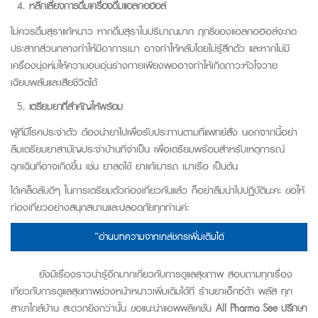
หลีกเลี่ยงการดื่มเครื่องดื่มแอลกอฮอล์
ไม่ควรดื่มสุราแก้หนาว หากดื่มสุราในปริมาณมาก ฤทธิ์ของแอลกอฮอล์จะกด
ประสาทส่วนกลางทำให้มีอาการเมา อาจทำให้หลับโดยไม่รู้สึกตัว และหากไม่มี
เครื่องนุ่งห่มให้ความอบอุ่นร่างกายเพียงพออาจทำให้เกิดภาวะหัวใจวาย
เฉียบพลันและเสียชีวิตได้
เตรียมยาที่สำคัญให้พร้อม
ผู้ที่มีโรคประจำตัว ต้องนำยาไปเพื่อรับประทานตามที่แพทย์สั่ง นอกจากนี้อย่า
ลืมเตรียมยาสามัญประจำบ้านที่จำเป็น เพื่อเตรียมพร้อมสำหรับเหตุการณ์
ฉุกเฉินที่อาจเกิดขึ้น เช่น ยาลดไข้ ยาแก้เมารถ เมาเรือ เป็นต้น
ได้เคล็ดลับดีๆ ในการเตรียมตัวท่องเที่ยวกันแล้ว ก็อย่าลืมนำไปปฏิบัตินะคะ ขอให้
ท่องเที่ยวอย่างสนุกสนานและปลอดภัยทุกท่านค่ะ
”อ่านบทความจากเภสัชกรเพิ่มเติมได้
ยังมีเรื่องราวน่ารู้อีกมากเกี่ยวกับการดูแลสุขภาพ สอบถามทุกเรื่อง
เกี่ยวกับการดูแลสุขภาพช่วงหน้าหนาวเพิ่มเติมได้ที่ ร้านยาเอ็กซ์ต้า พลัส ทุก
สาขาใกล้บ้าน สะดวกยิ่งกว่านั้น ขอแนะนำแอพพลิเคชั่น
All Pharma See ปรึกษา