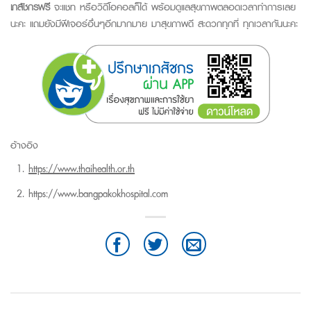
เภสัชกรฟรี
จะแชท หรือวิดีโอคอลก็ได้ พร้อมดูแลสุขภาพตลอดเวลาทำการเลย
นะคะ แถมยังมีฟีเจอร์อื่นๆอีกมากมาย มาสุขภาพดี สะดวกทุกที่ ทุกเวลากันนะคะ
อ้างอิง
https://www.thaihealth.or.th
https://www.bangpakokhospital.com