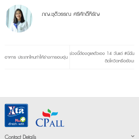
ภญ.ชุติวรรณ ศรีศักดิ์หิรัญ
ช่วงนี้ต้องดูแลตัวเอง 14 วันแต่ #นี่ฉัน
อาหาร ประเภทไหนทำให้ร่างกายอบอุ่น
ติดโควิดหรือยังนะ
Contact Details