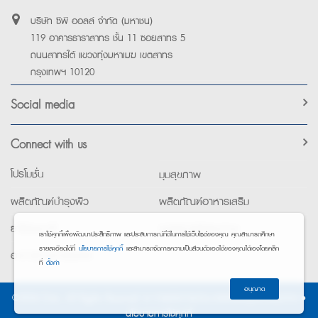
บริษัท ซีพี ออลล์ จำกัด (มหาชน)
119 อาคารธาราสาทร ชั้น 11 ซอยสาทร 5
ถนนสาทรใต้ แขวงทุ่งมหาเมฆ เขตสาทร
กรุงเทพฯ 10120
Social media
Connect with us
โปรโมชั่น
มุมสุขภาพ
ผลิตภัณฑ์บำรุงผิว
ผลิตภัณฑ์อาหารเสริม
ยาใช้เฉพาะที่
อุปกรณ์เพื่อสุขภาพ
เราใช้คุกกี้เพื่อพัฒนาประสิทธิภาพ และประสบการณ์ที่ดีในการใช้เว็บไซต์ของคุณ คุณสามารถศึกษา
รายละเอียดได้ที่
นโยบายการใช้คุกกี้
และสามารถจัดการความเป็นส่วนตัวเองได้ของคุณได้เองโดยคลิก
อาหารทางการแพทย์
ที่
ตั้งค่า
อนุญาต
©2026 Exta. All Rights Reserved. •
การแจ้งการประมวลผลข้อมูลส่วนบุคคล
•
นโยบายการใช้คุกกี้