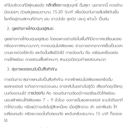
เข้าไปบริเวณที่มีผู้คนแออัด
หลีกเลี่ยง
การสูบบุหรี่ ดื่มสุรา นอกจากนี้ ควรล้าง
มือบ่อยๆ ด้วยสบู่ธรรมดานาน 15-20 วินาที เพื่อป้องกันการสัมผัสกับเชื้อ
โรคที่อยู่ตามสถานที่ต่างๆ เช่น ราวบันได ลูกบิด ประตู แก้วน้ำ เป็นต้น
ดูแลร่างกายให้อบอุ่นอยู่เสมอ
ดูแลร่างกายให้อบอุ่นอยู่เสมอ โดยเฉพาะอย่างยิ่งในพื้นที่ที่มีอากาศเปลี่ยนแปลง
หรืออากาศหนาวมากๆ หากอบอุ่นไม่เพียงพอ ร่างกายตากอากาศเย็นเป็นเวลา
นานอาจป่วยไข้หวัด และถึงขั้นเสียชีวิตได้ การป้องกัน คือ เตรียมเครื่องแต่ง
กายให้พร้อม ควรสวมเสื้อผ้าหนาๆ สวมถุงมือถุงเท้าและสวมหมวก
สุขภาพของคนขับเป็นสิ่งสำคัญ
การเดินทาง สุขภาพคนขับเป็นสิ่งสำคัญ หากพักผ่อนไม่เพียงพอหรือดื่ม
แอลกอฮอล์ จะเกิดอาการง่วงนอน อาจหลับในอย่างไม่รู้ตัว เสี่ยงเกิดอุบัติเหตุ
บนท้องถนนได้
การป้องกัน
คือ ก่อนเดินทางต้องมีการเตรียมตัวให้พร้อม
นอนพักผ่อนให้เพียงพอ 7 – 9 ชั่วโมง งดการดื่มแอลกอฮอล์ รวมไปถึงยาที่
ทำให้ง่วงซึม หรือแม้ว่าจะยังไม่รู้สึกเหนื่อย เมื่อรู้สึกง่วง ล้า อย่าฝืนขับ ให้
เปลี่ยนคนขับ หรือแวะจอดในที่ปลอดภัย และงีบหลับประมาณ 15 นาที ก็จะช่วย
ได้