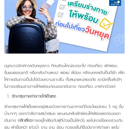
ฤดูหนาวมีเทศกาลวันหยุดยาว ที่คนส่วนใหญ่จะออกไป ท่องเที่ยว พักผ่อน
ชื่นชมธรรมชาติ หรือกลับบ้านพบปะ พ่อแม่ พี่น้อง หรือบุคคลอันเป็นที่รัก
เพื่อ
ให้การเดินทางเป็นไปได้ด้วยความราบรื่น ทั้งสนุกและปลอดภัย เรามีเคล็ดลับดีๆ
ในการเตรียมร่างกายให้พร้อมก่อนออกเดินทาง ท่องเที่ยว มาฝากด้วยค่ะ
รักษาสุขภาพร่างกายให้แข็งแรง
รักษาสุขภาพให้แข็งแรงอยู่เสมอด้วยการทานอาหารที่มีประโยชน์ครบ 5 หมู่ ดื่ม
น้ำมากๆ ออกกำลังกายสม่ำเสมอ และนอนหลับพักผ่อนให้เพียงพอก่อนออก
เดินทาง
หลีกเลี่ยง
การอยู่ใกล้ชิดกับผู้ที่ป่วยเป็นไข้หวัด และไม่ควรใช้ของร่วมกัน
เช่น ผ้าเช็ดหน้า แก้วน้ำ จาน ชาม ช้อน ควรอยู่ในที่ซึ่งมีอากาศถ่ายเท และไม่