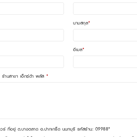
นามสกุล
*
อีเมล
*
อ ร้านสาขา เอ็กซ์ต้า พลัส
*
วร์
ที่อยู่ ต.บางตลาด อ.ปากเกร็ด นนทบุรี
รหัสร้าน: 09988"