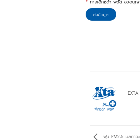
*
ทางเอ็กซ์ต้า พลัส ขออนุญาตเ
EXTA
ฝุ่น PM2.5 มลภาวะตั