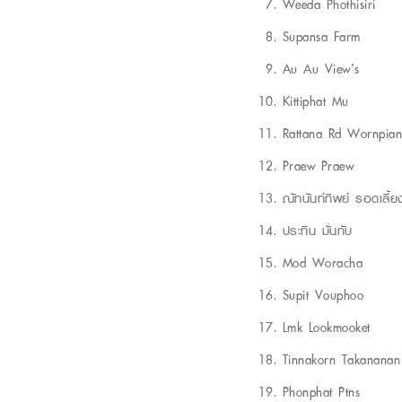
Weeda Phothisiri
Supansa Farm
Au Au View’s
Kittiphat Mu
Rattana Rd Wornpian
Praew Praew
ณัทนันท์ทิพย์ รอดเลี้ย
ประทิน มั่นทับ
Mod Woracha
Supit Vouphoo
Lmk Lookmooket
Tinnakorn Takananan
Phonphat Ptns