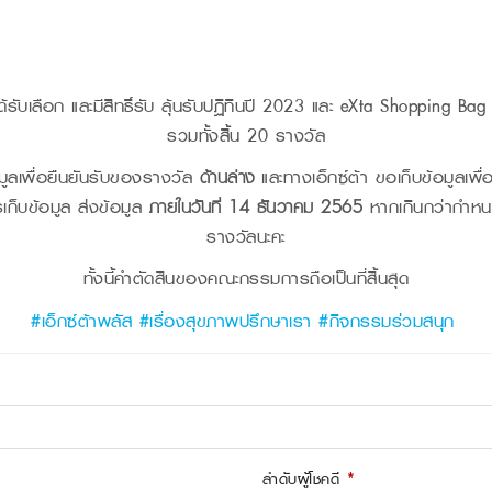
่ได้รับเลือก และมีสิทธิ์รับ ลุ้นรับปฏิทินปี 2023 และ eXta Shopping Bag
รวมทั้งสิ้น 20 รางวัล
มูลเพื่อยืนยันรับของรางวัล
ด้านล่าง
และทางเอ็กซ์ต้า ขอเก็บข้อมูลเพื
เก็บข้อมูล ส่งข้อมูล
ภายในวันที่
14 ธันวาคม 2565
หากเกินกว่ากำหนด
รางวัลนะคะ
ทั้งนี้คำตัดสินของคณะกรรมการถือเป็นที่สิ้นสุด
#เอ็กซ์ต้าพลัส #เรื่องสุขภาพปรึกษาเรา #กิจกรรมร่วมสนุก
ลำดับผู้โชคดี
*