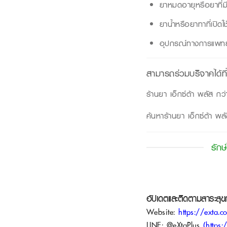
ยาหมดอายุหรือยาที่ม
ยาน้ำหรือยาทาที่เปิดใ
อุปกรณ์ทางการแพทย์ที
สามารถร่วมบริจาคได้ที่
ร้านยา เอ็กซ์ต้า พลัส กว
ค้นหาร้านยา เอ็กซ์ต้า พลั
รักษ
อัปเดตและติดตามสาระสุ
Website:
https://exta.co
LINE:
@eXtaPlus
(
https: