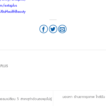
om/extaplus
XtaHealthBeauty
 PLUS
มองหา ร้านยากรุงเทพ ใกล้ฉัน น
รมเปลี่ยน 5 สาเหตุทำอ้วนลงพุงไม่รู้