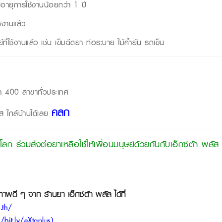
ีอายุการใช้งานน้อยกว่า 1 ปี
ช้งานแล้ว
่ใช้งานแล้ว เช่น เข็มฉีดยา ท่อระบาย ไม้ค้ำยัน รถเข็น
่า 400 สาขาทั่วประเทศ
คลิก
ส ใกล้บ้านได้เลย
์โลก ร่วมส่งต่อยาเหลือใช้ให้เพื่อนมนุษย์ด้วยกันกับเอ็กซ์ต้า พลัส
ขภาพดี ๆ จาก
ร้านยา เอ็กซ์ต้า พลัส
ได้ที่
.th/
//bit.ly/eXtaplus
)