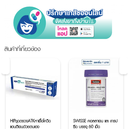
สินค้าที่เกี่ยวข้อง
HIPชุดตรวจATKหาเชื้อโควิด
SWISSE คอลลาเจน และ เกรป
แอนติเจนด้วยตนเอง
ซีด บรรจุ 60 เม็ด