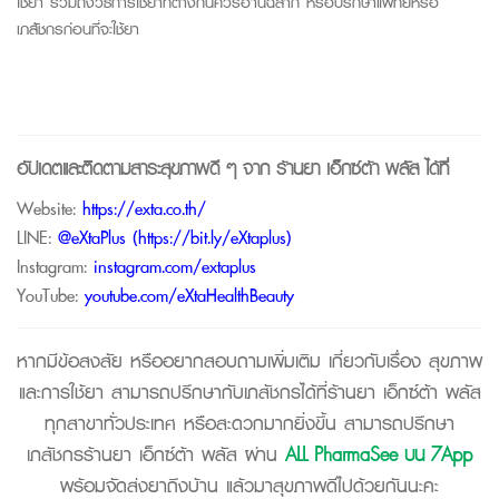
ใช้ยา
รวมถึงวิธีการใช้ยา
ที่ต่างกัน
ควรอ่านฉลาก
หรือปรึกษาแพทย์หรือ
เภสัชกรก่อนที่จะใช้ยา
อัปเดตและติดตามสาระสุขภาพดี ๆ จาก
ร้านยา เอ็กซ์ต้า พลัส
ได้ที่
Website:
https://exta.co.th/
LINE:
@eXtaPlus (
https://bit.ly/eXtaplus
)
Instagram:
instagram.com/extaplus
YouTube:
youtube.com/eXtaHealthBeauty
หากมีข้อสงสัย หรืออยากสอบถามเพิ่มเติม เกี่ยวกับเรื่อง สุขภาพ
และการใช้ยา สามารถปรึกษากับเภสัชกรได้ที่ร้านยา เอ็กซ์ต้า พลัส
ทุกสาขาทั่วประเทศ หรือสะดวกมากยิ่งขึ้น สามารถปรึกษา
เภสัชกรร้านยา เอ็กซ์ต้า พลัส ผ่าน
ALL PharmaSee บน 7App
พร้อมจัดส่งยาถึงบ้าน แล้วมาสุขภาพดีไปด้วยกันนะคะ