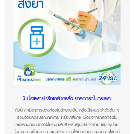
3.เมื่อแพทย์หรือเภสัชกรสั่ง ยาลดกรดในกระเพาะ
ทั้งนี้หากมีอาการปวดท้องในลักษณะอื่น
หรือมีโรคประจำตัวอื่น
ๆ
ร่วมด้วย
ควรปรึกษาแพทย์
หรือเภสัชกร
เนื่องจาก
ยาลดกรดใน
กระเพาะบางชนิดอาจไม่เหมาะสมสำหรับผู้ป่วยบางราย
เช่น
ผู้ป่วย
โรคไต
การซื้อยามาทานเองจึง
อาจทำให้เกิดอันตรายจากการใช้ยา
ที่