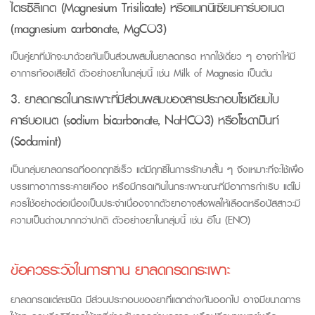
ไตรซิลิเกต (Magnesium Trisilicate) หรือแมกนีเซียมคาร์บอเนต
(magnesium carbonate, MgCO3)
เป็นคู่ยาที่มักจะมาด้วยกันเป็นส่วนผสมในยาลดกรด หากใช้เดี่ยว ๆ อาจทำให้มี
อาการท้องเสียได้ ตัวอย่างยาในกลุ่มนี้ เช่น Milk of Magnesia เป็นต้น
3. ยาลดกรดในกระเพาะ
ที่มีส่วนผสมของสารประกอบโซเดียมไบ
คาร์บอเนต (sodium bicarbonate, NaHCO3) หรือโซดามินท์
(Sodamint)
เป็นกลุ่มยาลดกรดที่ออกฤทธิ์เร็ว แต่มีฤทธิ์ในการรักษาสั้น ๆ จึงเหมาะที่จะใช้เพื่อ
บรรเทาอาการระคายเคือง หรือมีกรดเกินในกระเพาะขณะที่มีอาการกำเริบ แต่ไม่
ควรใช้อย่างต่อเนื่องเป็นประจำเนื่องจากตัวยาอาจส่งผลให้เลือดหรือปัสสาวะมี
ความเป็นด่างมากกว่าปกติ ตัวอย่างยาในกลุ่มนี้ เช่น อีโน (ENO)
ข้อควรระวังในการทาน ยาลดกรดกระเพาะ
ยาลดกรดแต่ละชนิด
มีส่วนประกอบของยาที่แตกต่างกันออกไป
อาจมีขนาดการ