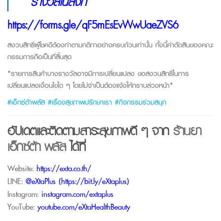
รางวัลในลิงก์
https://forms.gle/qF5mEsEvWwUaeZVS6
สงวนสิทธิ์ผู้โชคดีต้องทำตามกติกาอย่างครบถ้วนเท่านั้น
ทั้งนี้คำตัดสินของคณะ
กรรมการถือเป็นที่สิ้นสุด
*รายการสินค้าบางรางวัลอาจมีการเปลี่ยนแปลง ขอสงวนสิทธิ์ในการ
เปลี่ยนแปลงเงื่อนไขใด ๆ โดยไม่จำเป็นต้องแจ้งให้ทราบล่วงหน้า*
#เอ็กซ์ต้าพลัส #เรื่องสุขภาพปรึกษาเรา #กิจกรรมร่วมสนุก
อัปเดตและติดตามสาระสุขภาพดี ๆ จาก
ร้านยา
เอ็กซ์ต้า พลัส
ได้ที่
Website:
https://exta.co.th/
LINE:
@eXtaPlus (
https://bit.ly/eXtaplus
)
Instagram:
instagram.com/extaplus
YouTube:
youtube.com/eXtaHealthBeauty