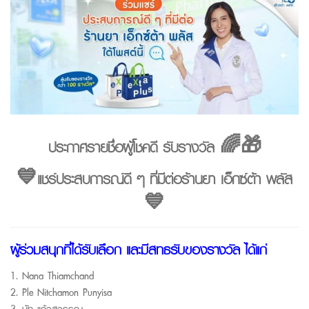
ประกาศรายชื่อผู้โชคดี รับรางวัล 🌈🎁
💙แชร์ประสบการณ์ดี ๆ ที่มีต่อร้านยา เอ็กซ์ต้า พลัส
💙
ผู้ร่วมสนุกที่ได้รับเลือก และมีสิทธิรับของรางวัล ได้แก่
1.
Nana Thiamchand
2.
Ple
Nitchamon
Punyisa
3.
นัท
แก้วสุวรรณ