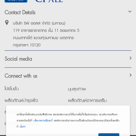
Contact Details
บริษัท ซีพี ออลล์ จำกัด (มหาชน)
119 อาคารธาราสาทร ชั้น 11 ซอยสาทร 5
ถนนสาทรใต้ แขวงทุ่งมหาเมฆ เขตสาทร
กรุงเทพฯ 10120
Social media
Connect with us
โปรโมชั่น
มุมสุขภาพ
ผลิตภัณฑ์บำรุงผิว
ผลิตภัณฑ์อาหารเสริม
ยาใช้เฉพาะที่
อุปกรณ์เพื่อสุขภาพ
เราใช้คุกกี้เพื่อพัฒนาประสิทธิภาพ และประสบการณ์ที่ดีในการใช้เว็บไซต์ของคุณ คุณสามารถศึกษา
รายละเอียดได้ที่
นโยบายการใช้คุกกี้
และสามารถจัดการความเป็นส่วนตัวเองได้ของคุณได้เองโดยคลิก
อาหารทางการแพทย์
ที่
ตั้งค่า