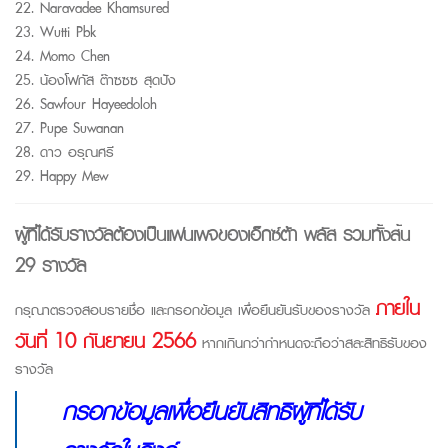
22.
Naravadee
Khamsured
23.
Wutti
Pbk
24. Momo Chen
25. น้องโฟกัส ต๊าซซซ สุ
ดปัง
2
6
. Sawfour Hayeedoloh
2
7
. Pupe Suwanan
2
8
.
ดาว อรุณศรี
2
9
.
Happy Mew
ผู้ที่ได้รับรางวัลต้องเป็นแฟนเพจของเอ็กซ์ต้า พลัส รวมทั้งสิ้น
29 รางวัล
ภายใน
กรุณาตรวจสอบรายชื่อ และกรอกข้อมูล
เพื่อยืนยันรับของรางวัล
วันที่ 10 กันยายน 2566
หากเกินกว่ากำหนดจะถือว่าสละสิทธิรับของ
รางวัล
กรอกข้อมูลเพื่อยืนยันสิทธิผู้ที่ได้รับ