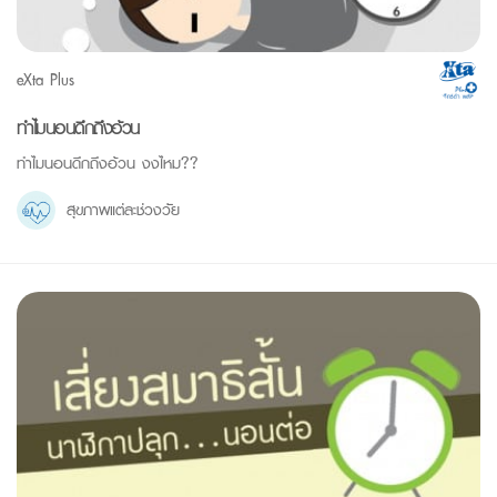
eXta Plus
ทำไมนอนดึกถึงอ้วน
ทำไมนอนดึกถึงอ้วน งงไหม??
สุขภาพแต่ละช่วงวัย