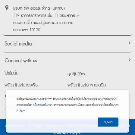
บริษัท ซีพี ออลล์ จำกัด (มหาชน)
119 อาคารธาราสาทร ชั้น 11 ซอยสาทร 5
ถนนสาทรใต้ แขวงทุ่งมหาเมฆ เขตสาทร
กรุงเทพฯ 10120
Social media
Connect with us
โปรโมชั่น
มุมสุขภาพ
ผลิตภัณฑ์บำรุงผิว
ผลิตภัณฑ์อาหารเสริม
ยาใช้เฉพาะที่
อุปกรณ์เพื่อสุขภาพ
เราใช้คุกกี้เพื่อพัฒนาประสิทธิภาพ และประสบการณ์ที่ดีในการใช้เว็บไซต์ของคุณ คุณสามารถศึกษา
รายละเอียดได้ที่
นโยบายการใช้คุกกี้
และสามารถจัดการความเป็นส่วนตัวเองได้ของคุณได้เองโดยคลิก
อาหารทางการแพทย์
ที่
ตั้งค่า
อนุญาต
©2026 Exta. All Rights Reserved. •
การแจ้งการประมวลผลข้อมูลส่วนบุคคล
•
นโยบายการใช้คุกกี้