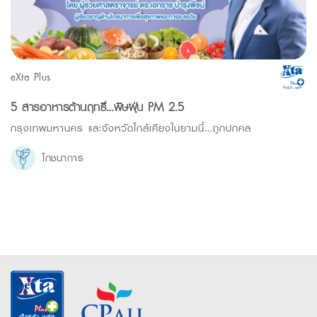
eXta Plus
5 สารอาหารต้านฤทธิ์…พิษฝุ่น PM 2.5
กรุงเทพมหานคร และจังหวัดใกล้เคียงในยามนี้…ถูกปกคล
โภชนาการ