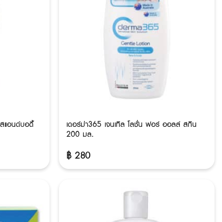
สแอนด์บอดี้
เดอร์ม่า365 เจนเทิล โลชั่น ฟอร์ ออลล์ สกิน
200 มล.
฿
280