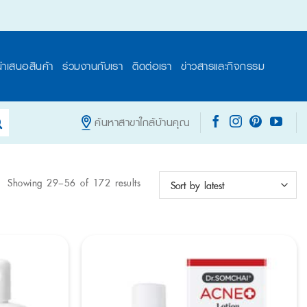
นำเสนอสินค้า
ร่วมงานกับเรา
ติดต่อเรา
ข่าวสารและกิจกรรม
ค้นหาสาขาใกล้บ้านคุณ
Showing 29–56 of 172 results