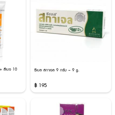
+ สีเบจ 10
ซีเบล สกาเจล 9 กรัม – 9 g.
฿
195