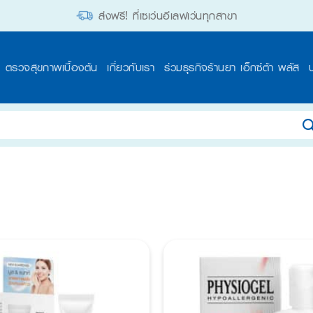
ส่งฟรี! ที่เซเว่นอีเลฟเว่นทุกสาขา
ตรวจสุขภาพเบื้องต้น
เกี่ยวกับเรา
ร่วมธุรกิจร้านยา เอ็กซ์ต้า พลัส