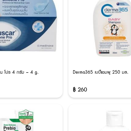
ิโคน โปร 4 กรัม – 4 g.
Derma365 เบบี้แชมพู 250 มล.
฿
260