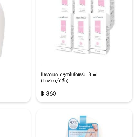
โปรวาเมด กลูต้าไบโอเซรั่ม 3 ml.
(1กล่อง/6ชิ้น)
฿
360