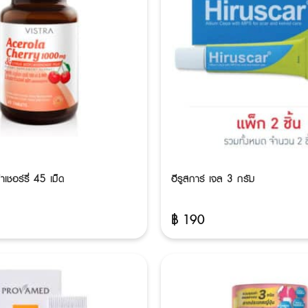
าเชอร์รี่ 45 เม็ด
ฮีรูสการ์ เจล 3 กรัม
฿
190