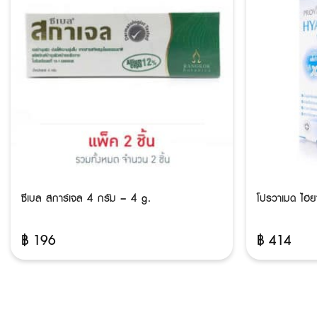
ซีเบล สการ์เจล 4 กรัม – 4 g.
โปรวาเมด ไฮยา
฿
196
฿
414