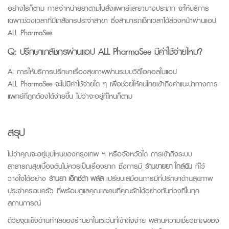
อย่างไรก็ตาม การจำหน่ายยาตามใบสั่งแพทย์และยาบางประเภท จะให้บริการ
เฉพาะช่วงเวลาที่มีเภสัชกรประจำสาขา ซึ่งสามารถเช็กเวลาได้ล่วงหน้าผ่านแอป
ALL
PharmaSee
Q:
ปรึกษาเภสัชกรผ่านแอป A
LL PharmaSee
มีค่าใช้จ่ายไหม?
A: การให้
บริการปรึกษาเรื่องสุขภาพผ่านระบบวิดีโอคอลในแอป
ALL
PharmaSee
จะไม่มีค่าใช้จ่ายใด ๆ เพื่อช่วยให้คนไทยเข้าถึงคำแนะนำทางการ
แพทย์ที่ถูกต้องได้ง่ายขึ้น ไม่ว่าจะอยู่ที่ไหนก็ตาม
สรุป
ไม่ว่าคุณจะอยู่มุมไหนของกรุงเทพ ฯ หรือจังหวัดใด การเข้าถึงระบบ
สาธารณสุขเบื้องต้นไม่ควรเป็นเรื่องยาก ซึ่งการมี
ร้านขายยา ใกล้ฉัน
ที่ไว้
วางใจได้อย่าง
ร้านยา เอ็กซ์ต้า พลัส
เปรียบเสมือนการมีที่ปรึกษาด้านสุขภาพ
ประจำครอบครัว ที่พร้อมดูแลคุณและคนที่คุณรักได้อย่างทันท่วงทีในทุก
สถานการณ์
ด้วยจุดแข็งด้านทำเลของร้านยาในเซเว่นที่เข้าถึงง่าย ผสานความเชี่ยวชาญของ