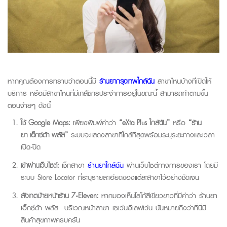
หากคุณต้องการทราบว่าตอนนี้มี
ร้านยากรุงเทพใกล้ฉัน
สาขาไหนบ้างที่เปิดให้
บริการ หรือมีสาขาไหนที่มีเภสัชกรประจำการอยู่ในขณะนี้ สามารถทำตามขั้น
ตอนง่ายๆ ดังนี้
ใช้
Google Maps:
เพียงพิมพ์คำว่า
“
eXta Plus
ใกล้ฉัน”
หรือ
“
ร้าน
ยา เอ็กซ์ต้า พลัส
”
ระบบจะแสดงสาขาที่ใกล้ที่สุดพร้อมระบุระยะทางและเวลา
เปิด-ปิด
เข้าผ่านเว็บไซต์:
เช็กสาขา
ร้านยาใกล้ฉัน
ผ่านเว็บไซต์ทางการของเรา
โดยมี
ระบบ
Store Locator
ที่ระบุรายละเอียดของแต่ละสาขาไว้อย่างชัดเจน
สังเกตป้ายหน้าร้าน
7-Eleven:
หากมองเห็นโลโก้สีเขียวขาวที่มีคำว่า
ร้านยา
เอ็กซ์ต้า พลัส
บริเวณหน้าสาขา เซเว่นอีเลฟเว่น นั่นหมายถึงว่าที่นี่มี
สินค้าสุขภาพครบครัน