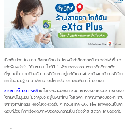
เมื่อเจ็บป่วย ไม่สบาย สิ่งแรกที่คนส่วนใหญ่มักทำคือการหยิบสมาร์ตโฟนขึ้นมา
แล้วพิมพ์คำว่า
“ร้านขายยา ใกล้ฉัน”
เพื่อมองหาความช่วยเหลือที่รวดเร็ว
ที่สุด แต่ในความเป็นจริง การมีร้านยาอยู่ใกล้บ้านอาจไม่สำคัญเท่ากับการมีร้าน
ยาที่ได้มาตรฐาน มีเภสัชกรคอยให้คำปรึกษา และมีสินค้าที่ครบครัน
ร้านยา เอ็กซ์ต้า พลัส
เข้าใจถึงความต้องการนี้ดี เราจึงออกแบบบริการที่ตอบ
โจทย์คนในชุมชน ไม่ว่าคุณจะอยู่ในพื้นที่ไหน โดยเฉพาะหากคุณกำลังมองหา
ร้าน
ยากรุงเทพใกล้ฉัน
หรือในจังหวัดอื่น ๆ ทั่วประเทศ
eXta Plus
เราพร้อมเป็นคำ
ตอบที่ช่วยให้ทุกเรื่องสุขภาพของคุณกลายเป็นเรื่องง่าย สะดวก และปลอดภัย