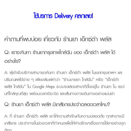
ใช้บริการ Delivery คลิกเลย!
คำถามที่พบบ่อย เกี่ยวกับ
ร้านยา เอ็กซ์ต้า พลัส
Q:
เราจะค้นหา
ร้านยากรุงเทพใกล้ฉัน
ของ เอ็กซ์ต้า พลัส ได้
อย่างไร?
A:
ผู้เข้ารับบริการสามารถค้นหา
ร้านยา เอ็กซ์ต้า พลัส
ในเขตกรุงเทพฯ และ
ปริมณฑลได้ง่าย ๆ เพียงพิมพ์คำว่า “ร้านขายยา ใกล้ฉัน” หรือ “เอ็กซ์ต้า
พลัส ใกล้ฉัน” ใน Google
Maps
ระบบจะแสดงสาขาที่ตั้งอยู่ใน ร้านยา ใน เซเว่
นที่ใกล้คุณที่สุด พร้อมเวลาเปิด-ปิด และเส้นทางการเดินทางอย่างแม่นยำ
Q:
ร้านยา เอ็กซ์ต้า พลัส ม
ีเภสัชกรประจำตลอดเวลาไหม?
A:
ที่ ร้านยา เอ็กซ์ต้า พลัส เราให้ความสำคัญกับความปลอดภัย ทุกสาขาจะมี
เภสัชกร ประจำการในช่วงเวลาที่กำหนดเพื่อให้คำปรึกษาเรื่องการใช้ยาอย่างถูก
ต้อง