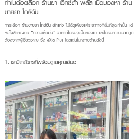
ทำไมต้องเลือก
ร้านยา เอ็กซ์ต้า พลัส
เมื่อมองหา ร้าน
ขายยา ใกล้ฉัน
การเลือก
ร้านขายยา ใกล้ฉัน
สักแห่ง ไม่ได้ดูเพียงแค่ระยะทางที่สั้นที่สุดเท่านั้น แต่
หัวใจสำคัญคือ “ความเชื่อมั่น” ว่ายาที่ได้รับจะเป็นของแท้ และได้รับคำแนะนำที่ถูก
ต้องจากผู้เชี่ยวชาญ ซึ่ง
eXta Plus
โดดเด่นในหลายด้านดังนี้
1.
เรามี
เภสัชกร
ที่พร้อมดูแลคุณเสมอ