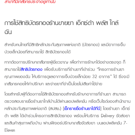
สาขาที่มีเภสัชกรประจำอยู่เท่านั้น
การใช้สิทธิบัตรทอง
ร้านขายยา
เอ็กซ์ต้า พลัส
ใกล้
ฉัน
สำหรับคนไทยที่มีสิทธิหลักประกันสุขภาพแห่งชาติ (บัตรทอง) และมีอาการเจ็บ
ป่วยเล็กน้อยที่สามารถใช้ สิทธิบัตรทองได้
หากต้องการปรึกษาเภสัชกรผู้เชี่ยวชาญ เพื่อทำการรักษาได้อย่างตรงจุด ก็
สามารถใช้
สิทธิบัตรทอง
เพื่อรับบริการที่ร้านยาที่เข้าร่วม “โครงการร้านยา
คุณภาพของฉัน ให้บริการดูแลอาการเจ็บป่วยเล็กน้อย 32 อาการ” ได้ ซึ่งจะมี
เภสัชกรคอยให้คำปรึกษา และจ่ายยาที่จำเป็นโดยไม่เสียค่าใช้จ่าย
โดยสำหรับผู้ที่ต้องการใช้สิทธิบัตรทองสำหรับรักษาอาการที่ร้านยา สามารถ
ตรวจสอบรายชื่อร้านยาใกล้บ้านได้ผ่านแอปพลิเคชัน หรือเว็บไซต์ของสำนักงาน
หลักประกันสุขภาพแห่งชาติ (สปสช.) [
เช็กรายชื่อร้านยาได้ที่นี่
] โดยร้านยา เอ็กซ์
ต้า พลัส ได้เข้าร่วมโครงการสิทธิบัตรทอง พร้อมให้บริการ
Delivery
จัดส่งยา
และสินค้าสุขภาพถึงบ้าน ผ่านฟีเจอร์ปรึกษาเภสัชจัดส่งยา บนแอปพลิเคชัน 7-
Eleven