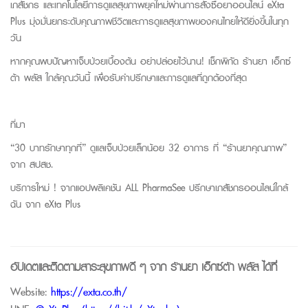
เภสัชกร และเทคโนโลยีการดูแลสุขภาพยุคใหม่ผ่านการสั่งซื้อยาออนไลน์ eXta
Plus มุ่งมั่นยกระดับคุณภาพชีวิตและการดูแลสุขภาพของคนไทยให้ดียิ่งขึ้นในทุก
วัน
หากคุณพบปัญหาเจ็บป่วยเบื้องต้น อย่าปล่อยไว้นาน! เช็กพิกัด
ร้านยา เอ็กซ์
ต้า พลัส
ใกล้คุณวันนี้ เพื่อรับคำปรึกษาและการดูแลที่ถูกต้องที่สุด
ที่มา
“30 บาทรักษาทุกที่” ดูแลเจ็บป่วยเล็กน้อย 32 อาการ ที่ “ร้านยาคุณภาพ”
จาก
สปสช.
บริการใหม่ ! จากแอปพลิเคชัน ALL
PharmaSee
ปรึกษา
เภสัชกร
ออนไลน
์ใกล้
ฉัน
จาก
eXta Plus
อัปเดตและติดตามสาระสุขภาพดี ๆ จาก
ร้านยา เอ็กซ์ต้า พลัส
ได้ที่
Website:
https://exta.co.th/