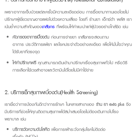
เพราะอาการเจ็บป่วยแต่ละครั้งมีความละเอียดอ่อน การซื้อยามาทานเองโดยไม่
ปรึกษาผู้เชี่ยวชาญอาจแฝงไปด้วยความเสี่ยง โดยที่
ร้านยา เอ็กซ์ต้า พลัส
เรา
เน้นย้ำความสำคัญของ
เภสัชกร
ที่พร้อมให้คำแนะนำแก่ผู้ป่วยอย่างใกล้ชิด เช่น
คัดกรองอาการเบื้องต้น
ก่อนการจ่ายยา เภสัชกรจะสอบถาม
อาการ ประวัติการแพ้ยา และโรคประจำตัวอย่างละเอียด เพื่อให้มั่นใจว่าคุณ
ได้รับยาที่ตรงจุด
ให้คำปรึกษาฟรี
คุณสามารถเดินเข้ามาปรึกษาเรื่องสุขภาพทั่วไป หรือวิธี
การเลือกใช้เวชสำอางและวิตามินได้โดยไม่มีค่าใช้จ่าย
2. บริการเช็กสุขภาพเบื้องต้น
(Health Screening)
เราเชื่อว่าการป้องกันดีกว่าการรักษา ในหลายสาขาของ
ร้าน ยา
exta plus
จึง
มีบริการที่ช่วยให้คุณติดตามสุขภาพได้สม่ำเสมอโดยไม่ต้องเดินทางไปโรง
พยาบาล เช่น
บริการวัดความดันโลหิต
เพื่อการเฝ้าระวังกลุ่มโรคไม่ติดต่อ
เรื้อรัง
(NCDs)