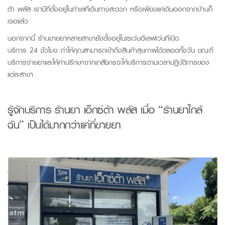
ต้า พลัส
เรามีที่ตั้งอยู่ในทำเลที่เดินทางสะดวก หรือเพียงแค่เดินออกจากบ้านก็
เจอแล้ว
นอกจากนี้
ร้านขายยา
หลายสาขายังตั้งอยู่ในเซเว่นอีเลฟเว่นที่เปิด
บริการ
24 ชั่วโมง
ทำให้คุณสามารถเข้าถึงสินค้าสุขภาพได้ตลอดทั้งวัน ขณะที่
บริการจ่ายยาและให้คำปรึกษาจากเภสัชกรจะให้บริการตามเวลาปฏิบัติการของ
แต่ละสาขา
รู้จักบริการ
ร้านยา เอ็กซ์ต้า พลัส
เมื่อ “
ร้านยาใกล้
ฉัน
” เป็นได้มากกว่าแค่ที่ขายยา