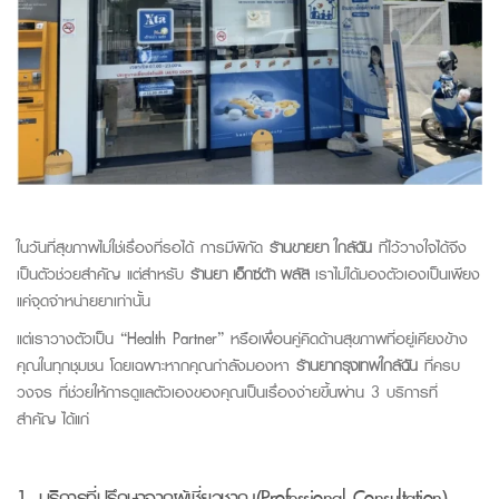
ในวันที่สุขภาพไม่ใช่เรื่องที่รอได้ การมีพิกัด
ร้านขายยา ใกล้ฉัน
ที่ไว้วางใจได้จึง
เป็นตัวช่วยสำคัญ แต่สำหรับ
ร้านยา เอ็กซ์ต้า พลัส
เราไม่ได้มองตัวเองเป็นเพียง
แค่จุดจำหน่ายยาเท่านั้น
แต่เราวางตัวเป็น
“Health Partner”
หรือเพื่อนคู่คิดด้านสุขภาพที่อยู่เคียงข้าง
คุณในทุกชุมชน โดยเฉพาะหากคุณกำลังมองหา
ร้านยากรุงเทพใกล้ฉัน
ที่ครบ
วงจร ที่ช่วยให้การดูแลตัวเองของคุณเป็นเรื่องง่ายขึ้นผ่าน
3
บริการที่
สำคัญ ได้แก่
1. บริการที่ปรึกษาจากผู้เชี่ยวชาญ
(Professional Consultation)