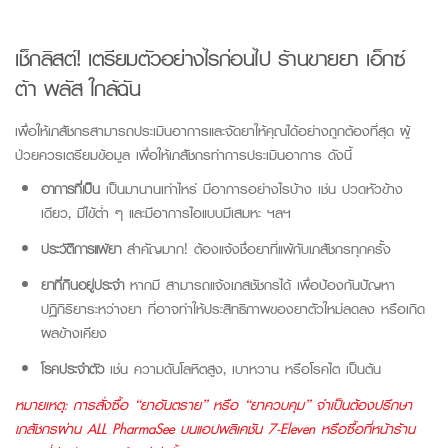
เช็กลิสต์!
เตรียมตัวอย่างไรก่อนไป
ร้านขายยา
เอ็กซ์
ต้า
พลัส
ใกล้ฉัน
เพื่อให้เภสัชกรสามารถประเมินอาการและจัดยาให้คุณได้อย่างถูกต้องที่สุด
ผู้
ป่วย
ควรเตรียมข้อมูล
เพื่อให้เภสัชกรทำการประเมินอาการ
ดังนี้
อาการที่เป็น
เป็นมานานเท่าไหร่ มีอาการอย่างไรบ้าง เช่น ปวดหัวข้าง
เดียว, มีไข้ต่ำ ๆ และมีอาการไอแบบมีเสมหะ ฯลฯ
ประวัติการแพ้ยา
สำคัญมาก! ต้องแจ้งชื่อยาที่แพ้กับเภสัชกรทุกครั้ง
ยาที่กินอยู่ประจำ
หากมี สามารถแจ้งเภสชัชกรได้ เพื่อป้องกันปัญหา
ปฏิกิริยาระหว่างยา ที่อาจทำให้ประสิทธิภาพของยาตัวใหม่ลดลง หรือเกิด
ผลข้างเคียง
โรคประจำตัว
เช่น ความดันโลหิตสูง, เบาหวาน หรือโรคไต เป็นต้น
หมายเหตุ: การสั่งซื้อ “ยาอันตราย” หรือ “ยาควบคุม” จำเป็นต้องปรึกษา
เภสัชกร
ผ่าน ALL PharmaSee บนแอปพลิเคชัน 7-Eleven
หรือซื้อที่หน้าร้าน