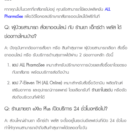
หากคุณไปในเวลาที่เภสัชกรไม่อยู่ คุณยังสามารถใช้แอปพลิเคชัน
ALL
PharmaSee
เพื่อวิดีโอคอลปรึกษาเภสัชกรออนไลน์ได้ฟรีทันที
Q:
ผู้ป่วยสามารถ สั่งยาออนไลน์ กับ
ร้านยา เอ็กซ์ต้า พลัส
ได้
ช่องทางไหนบ้าง?
A: ปัจจุบันหากต้องการสั่งยา หรือ สินค้าสุขภาพ ผู้ป่วย
สามารถเลือก สั่งซื้อ
ยาออนไลน์ หรือ รับบริการด้านสุขภาพได้ผ่าน 2 ช่องทางหลัก ดังนี้
แอป ALL
PharmaSee
เหมาะสำหรับปรึกษาอาการป่วยและสั่งซื้อยาโดยตรง
กับเภสัชกร พร้อมบริการส่งถึงบ้าน
แอป 7-
Eleven TH (ALL Online
)
เหมาะสำหรับสั่งซื้อวิตามิน ผลิตภัณฑ์
เสริมอาหาร และอุปกรณ์การแพทย์ โดยเลือกรับที่
ร้านยาในเซเว่น
หรือจัด
ส่งถึงบริเวณที่พักได้
Q: ร้านขายยา eXta
Plus
เปิดบริการ 24 ชั่วโมงหรือไม่?
A:
ส่วนใหญ
่ร้านยา เอ็กซ์ต้า พลัส
จะตั้งอยู่ในเซเว่นอีเลฟเว่นที่เปิด 24 ชั่วโมง
ทำให้ทุกคนสามารถเข้าถึงสินค้าสุขภาพได้ตลอดทั้งวัน