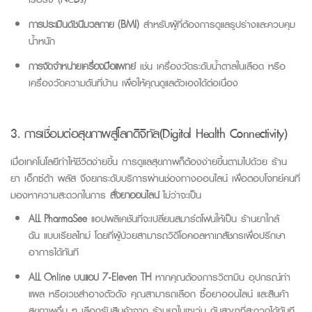
การประเมินดัชนีมวลกาย
(BMI)
สำหรับผู้ที่ต้องการดูแลรูปร่างและควบคุม
น้ำหนัก
การจัดจำหน่ายเครื่องมือแพทย์
เช่น เครื่องวัดระดับน้ำตาลในเลือด หรือ
เครื่องวัดความดันที่บ้าน เพื่อให้คุณดูแลตัวเองได้ต่อเนื่อง
3. การเชื่อมต่อสุขภาพสู่โลกดิจิทัล
(Digital Health Connectivity)
เมื่อเทคโนโลยีทำให้ชีวิตง่ายขึ้น การดูแลสุขภาพก็ต้องง่ายขึ้นตามไปด้วย
ร้าน
ยา เอ็กซ์ต้า พลัส
จึงยกระดับบริการผ่านช่องทางออนไลน์ เพื่อตอบโจทย์คนที่
มองหาความสะดวกในการ
สั่งยาออนไลน์
ไม่ว่าจะเป็น
ALL PharmaSee
แอปพลิเคชันที่จะเปลี่ยน
สมาร์ตโฟนให้เป็น ร้านยาใกล้
ฉัน
แบบเรียลไทม์ โดยที่ผู้ป่วยสามารถวิดีโอคอลหาเภสัชกรเพื่อปรึกษา
อาการได้ทันที
ALL Online
บนแอป
7-Eleven TH
หากคุณต้องการวิตามิน อุปกรณ์ทำ
แผล หรือเวชสำอางตัวดัง คุณสามา
รถเลือก
ซื้อยาออนไลน์
และสินค้า
สุขภาพอื่น ๆ เลือกรับสินค้าจาก ร้านยาในเซเว่น กับสาขาที่สะดวกได้ทันที