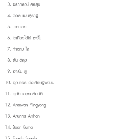
จิราภรณ์
ศรีสุข
ต้อล
แป้นสุราฐ
เตย
เตย
โตเกียวใส่ไข่
ซะงั๊น
ทำตาม
ใจ
สัน
ติสุข
อาร์ม
ยู
อุณาอร
ตั้งเศรษฐพัฒน์
อุทัย
เดชธนสมบัติ
Areewan Yingyong
Arunrat Arthan
Boar Kuma
Fourth Saenla