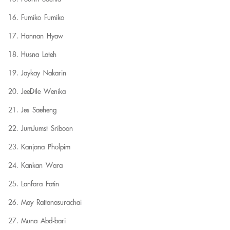
Fumiko Fumiko
Hannan Hyaw
Husna Lateh
Jaykay Nakarin
JeeDtle Wenika
Jes Saeheng
JumJumst Sriboon
Kanjana Pholpim
Kankan Wara
Lanfara Fatin
May Rattanasurachai
Muna Abd-bari