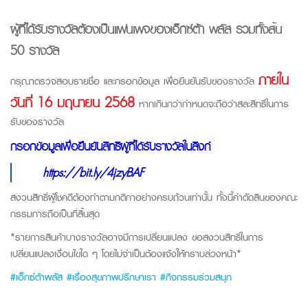
ผู้ที่ได้รับรางวัลต้องเป็นแฟนเพจของเอ็กซ์ต้า พลัส รวมทั้งสิ้น
50 รางวัล
ภายใน
กรุณาตรวจสอบรายชื่อ และกรอกข้อมูล
เพื่อยืนยันรับของรางวัล
วันที่ 16 มิถุนายน 2568
หากเกินกว่ากำหนดจะถือว่าสละสิทธิ์ในการ
รับของรางวัล
กรอกข้อมูลเพื่อยืนยันสิทธิผู้ที่ได้รับรางวัลในลิงก์
https://bit.ly/4jzyBAF
สงวนสิทธิ์ผู้โชคดีต้องทำตามกติกาอย่างครบถ้วนเท่านั้น
ทั้งนี้คำตัดสินของคณะ
กรรมการถือเป็นที่สิ้นสุด
*รายการสินค้าบางรางวัลอาจมีการเปลี่ยนแปลง ขอสงวนสิทธิ์ในการ
เปลี่ยนแปลงเงื่อนไขใด ๆ โดยไม่จำเป็นต้องแจ้งให้ทราบล่วงหน้า*
#เอ็กซ์ต้าพลัส #เรื่องสุขภาพปรึกษาเรา #กิจกรรมร่วมสนุก