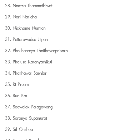
Namza Thammathiwat
Nari Naricha
Nickname Numtan
Pattarawadee Jitpan
Phachareeya Thaithaveepaisarn
Phaiusa Karanyathikul
Phatthawat Saenlar
Rt Pream
Run Km
Saowalak Palagawong
Saranya Supanurat
Sif Onshop