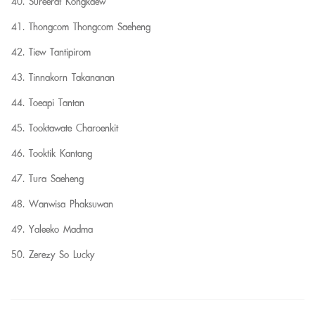
Sureerat Kongkaew
Thongcom Thongcom Saeheng
Tiew Tantipirom
Tinnakorn Takananan
Toeapi Tantan
Tooktawate Charoenkit
Tooktik Kantang
Tura Saeheng
Wanwisa Phaksuwan
Yaleeko Madma
Zerezy So Lucky