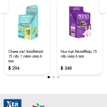
Nuui หนุย ไฟเบอร์รี่พรุน 15
Vit2Go Vitamin B (วิตทูโก วิ
กรัม บรรจุ 6 ซอง
ตามินบีรวม) 1 กล่อง บรรจุ
12 ซอง (1 ซอง 2 แคปซูล)
฿
348
฿
180