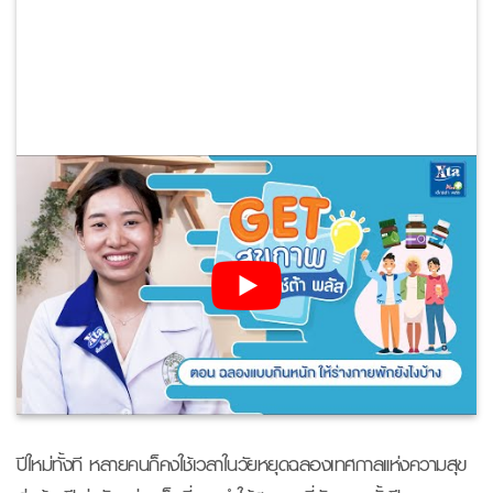
ปีใหม่ทั้งที หลายคนก็คงใช้เวลาในวัยหยุดฉลองเทศกาลแห่งความสุข