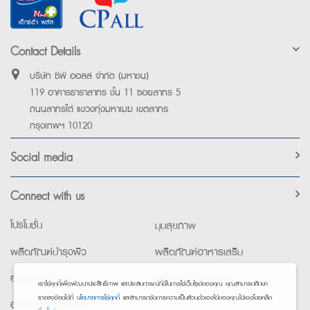
Contact Details
บริษัท ซีพี ออลล์ จำกัด (มหาชน)
119 อาคารธาราสาทร ชั้น 11 ซอยสาทร 5
ถนนสาทรใต้ แขวงทุ่งมหาเมฆ เขตสาทร
กรุงเทพฯ 10120
Social media
Connect with us
โปรโมชั่น
มุมสุขภาพ
ผลิตภัณฑ์บำรุงผิว
ผลิตภัณฑ์อาหารเสริม
ยาใช้เฉพาะที่
อุปกรณ์เพื่อสุขภาพ
เราใช้คุกกี้เพื่อพัฒนาประสิทธิภาพ และประสบการณ์ที่ดีในการใช้เว็บไซต์ของคุณ คุณสามารถศึกษา
รายละเอียดได้ที่
นโยบายการใช้คุกกี้
และสามารถจัดการความเป็นส่วนตัวเองได้ของคุณได้เองโดยคลิก
อาหารทางการแพทย์