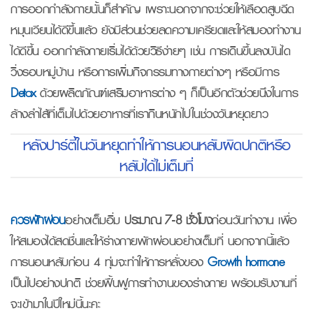
การออกกำลังกายนั้นก็สำคัญ เพราะนอกจากจะช่วยให้เลือดสูบฉีด
หมุนเวียนได้ดีขึ้นแล้ว ยังมีส่วนช่วยลดความเครียดและให้สมองทำงาน
ได้ดีขึ้น ออกกำลังกายเริ่มได้ด้วยวิธีง่ายๆ เช่น การเดินขึ้นลงบันได
วิ่งรอบหมู่บ้าน หรือการเพิ่มกิจกรรมทางกายต่างๆ หรือมีการ
Detox
ด้วยผลิตภัณฑ์เสริมอาหารต่าง ๆ ก็เป็นอีกตัวช่วยนึงในการ
ล้างลำไส้ที่เต็มไปด้วยอาหารที่เรากินหนักไปในช่วงวันหยุดยาว
หลังปาร์ตี้ในวันหยุดทำให้การนอนหลับผิดปกติหรือ
หลับได้ไม่เต็มที่
ควรพักผ่อน
อย่างเต็มอิ่ม
ประมาณ 7-8 ชั่วโมง
ก่อนวันทำงาน เพื่อ
ให้สมองได้สดชื่นและให้ร่างกายพักผ่อนอย่างเต็มที่ นอกจากนี้แล้ว
การนอนหลับก่อน 4 ทุ่มจะทำให้การหลั่งของ
Growth hormone
เป็นไปอย่างปกติ ช่วยฟื้นฟูการทำงานของร่างกาย พร้อมรับงานที่
จะเข้ามาในปีใหม่นี้นะคะ