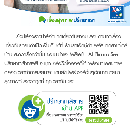
ยังมีเรื่องราวน่ารู้อีกมากเกี่ยวกับยาคุม สอบถามทุกเรื่อง
เกี่ยวกับยาคุมกำเนิดเพิ่มเติมได้ที่ ร้านยาเอ็กซ์ต้า พลัส ทุกสาขาใกล้
บ้าน สะดวกยิ่งกว่านั้น ขอแนะนำแอปพลิเคชัน
All Pharma See
ปรึกษาเภสัชกรฟรี
จะแชท หรือวิดีโอคอลก็ได้ พร้อมดูแลสุขภาพ
ตลอดเวลาทำการเลยนะคะ แถมยังมีฟรีเจอร์อื่นๆอีกมากมายมา
สุขภาพดี สะดวกทุกที่ ทุกเวลากันนะคะ