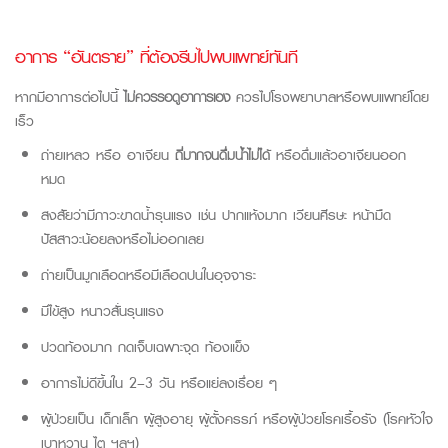
อาการ “อันตราย” ที่ต้องรีบไปพบแพทย์ทันที
หากมีอาการต่อไปนี้
ไม่ควรรอดูอาการเอง
ควรไปโรงพยาบาลหรือพบแพทย์โดย
เร็ว
ถ่ายเหลว หรือ อาเจียน
ถี่มากจนดื่มน้ำไม่ได้
หรือดื่มแล้วอาเจียนออก
หมด
สงสัยว่ามีภาวะขาดน้ำรุนแรง เช่น ปากแห้งมาก เวียนศีรษะ หน้ามืด
ปัสสาวะน้อยลงหรือไม่ออกเลย
ถ่ายเป็นมูกเลือดหรือมีเลือดปนในอุจจาระ
มีไข้สูง หนาวสั่นรุนแรง
ปวดท้องมาก กดเจ็บเฉพาะจุด ท้องแข็ง
อาการไม่ดีขึ้นใน 2–3 วัน หรือแย่ลงเรื่อย ๆ
ผู้ป่วยเป็น เด็กเล็ก ผู้สูงอายุ ผู้ตั้งครรภ์ หรือผู้ป่วยโรคเรื้อรัง (โรคหัวใจ
เบาหวาน ไต ฯลฯ)