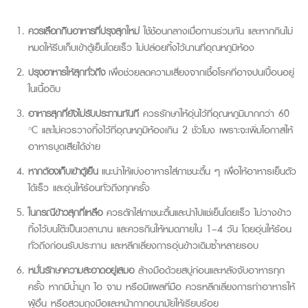
ควรเลือกกินอาหารที่ปรุงสุกใหม่
ใช้ช้อนกลางเมื่อทานร่วมกัน และหากกินไม่
หมดให้รีบเก็บเข้าตู้เย็นโดยเร็ว ไม่ปล่อยทิ้งไว้นานที่อุณหภูมิห้อง
ปรุงอาหารให้สุกทั่วถึง
เพื่อช่วยลดความเสี่ยงจากเชื้อโรคที่อาจปนเปื้อนอยู่
ในเนื้อดิบ
อาหารสุกที่ยังไม่รับประทานทันที
ควรรักษาให้อุ่นไว้ที่อุณหภูมิมากกว่า 60
°C และไม่ควรวางทิ้งไว้ที่อุณหภูมิห้องเกิน 2 ชั่วโมง เพราะจะเพิ่มโอกาสให้
อาหารบูดเสียได้ง่าย
หากต้องเก็บเข้าตู้เย็น
แนะนำให้แบ่งอาหารใส่ภาชนะตื้น ๆ เพื่อให้อาหารเย็นตัว
ได้เร็ว และอุ่นให้ร้อนทั่วถึงทุกครั้ง
ในกรณีข้าวสุกที่เหลือ
ควรตักใส่ภาชนะตื้นและนำไปแช่เย็นโดยเร็ว ไม่วางข้าว
ทิ้งไว้บนโต๊ะเป็นเวลานาน และควรกินให้หมดภายใน 1–4 วัน โดยอุ่นให้ร้อน
ทั่วถึงก่อนรับประทาน และหลีกเลี่ยงการอุ่นข้าวเดิมซ้ำหลายรอบ
หมั่นรักษาความสะอาดอยู่เสมอ
ล้างมือด้วยสบู่ก่อนและหลังจับอาหารทุก
ครั้ง หากมีน้ำมูก ไอ จาม หรือมีแผลที่มือ ควรหลีกเลี่ยงการทำอาหารให้
ผู้อื่น หรือสวมถุงมือและหน้ากากอนามัยให้เรียบร้อย