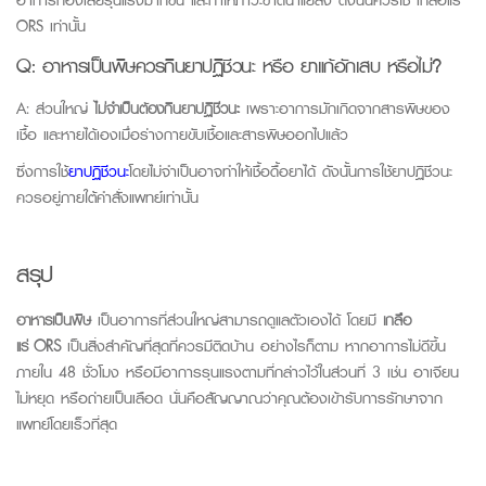
ORS เท่านั้น
Q:
อาหารเป็นพิษ
ควรกินยาปฏิชีวนะ หรือ ยาแก้อักเสบ หรือไม่?
A:
ส่วนใหญ่
ไม่จำเป็นต้องกินยาปฏิชีวนะ
เพราะอาการมักเกิดจากสารพิษของ
เชื้อ และหายได้เองเมื่อร่างกายขับเชื้อและสารพิษออกไปแล้ว
ซึ่งการใช้
ยาปฏิชีวนะ
โดยไม่จำเป็นอาจทำให้เชื้อดื้อยาได้ ดังนั้นการใช้ยาปฏิชีวนะ
ควรอยู่ภายใต้คำสั่งแพทย์เท่านั้น
สรุป
อาหารเป็นพิษ
เป็นอาการที่ส่วนใหญ่สามารถดูแลตัวเองได้ โดยมี
เกลือ
แร่
ORS
เป็นสิ่งสำคัญที่สุดที่ควรมีติดบ้าน อย่างไรก็ตาม หากอาการไม่ดีขึ้น
ภายใน
48
ชั่วโมง หรือมีอาการรุนแรงตามที่กล่าวไว้ในส่วนที่
3
เช่น อาเจียน
ไม่หยุด หรือถ่ายเป็นเลือด นั่นคือสัญญาณว่าคุณต้องเข้ารับการรักษาจาก
แพทย์โดยเร็วที่สุด