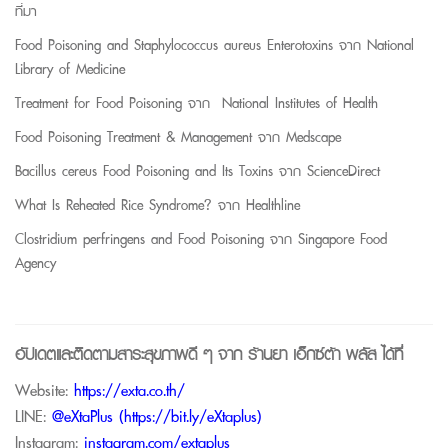
ที่มา
Food Poisoning and Staphylococcus aureus Enterotoxins
จาก
National
Library of Medicine
Treatment for Food Poisoning
จาก
National Institutes of Health
Food Poisoning Treatment & Management
จาก
Medscape
Bacillus cereus Food Poisoning and Its Toxins
จาก
ScienceDirect
What Is Reheated Rice Syndrome?
จาก
Healthline
Clostridium perfringens and Food Poisoning
จาก
Singapore Food
Agency
อัปเดตและติดตามสาระสุขภาพดี ๆ จาก
ร้านยา เอ็กซ์ต้า พลัส
ได้ที่
Website:
https://exta.co.th/
LINE:
@eXtaPlus (
https://bit.ly/eXtaplus
)
Instagram:
instagram.com/extaplus