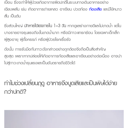
เปื้อน ซึ่งจะทำให้ผู้ป่วยเกิดอาการผิดปกติในระบบทางเดินอาหารอย่าง
เฉียบพลัน เช่น เกิดอาการถ่ายเหลว อาเจียน ปวดท้อง
ท้องเสีย
และมีไข้หนาว
สั่น เป็นต้น
ซึ่งส่วนใหญ่
มักหายได้เองภายใน 1–3 วัน
หากดูแลร่างกายดีและไม่ขาดน้ำ แต่ใน
บางรายอาจรุนแรงถึงขั้นขาดน้ำมาก หรือมีภาวะแทรกซ้อน โดยเฉพาะเด็กเล็ก
ผู้สูงอายุ ผู้ตั้งครรภ์ หรือผู้ป่วยโรคเรื้อรัง
ดังนั้น การรับมือกับภาวะดังกล่าวอย่างถูกต้องจึงถือเป็นสิ่งสำคัญ
สูงสุด เพราะหากปล่อยให้เกิดอาการท้องเสียและอาเจียนอย่างต่อเนื่อง อาจนำ
ไปสู่ภาวะขาดน้ำรุนแรงและเป็นอันตรายถึงชีวิตได้
ทำไมช่วงเปลี่ยนฤดู อาหารจึงบูดเสียและเป็นพิษได้ง่าย
กว่าปกติ?