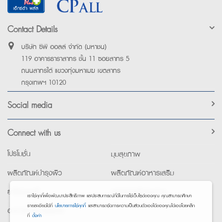
Contact Details
บริษัท ซีพี ออลล์ จำกัด (มหาชน)
119 อาคารธาราสาทร ชั้น 11 ซอยสาทร 5
ถนนสาทรใต้ แขวงทุ่งมหาเมฆ เขตสาทร
กรุงเทพฯ 10120
Social media
Connect with us
โปรโมชั่น
มุมสุขภาพ
ผลิตภัณฑ์บำรุงผิว
ผลิตภัณฑ์อาหารเสริม
ยาใช้เฉพาะที่
อุปกรณ์เพื่อสุขภาพ
เราใช้คุกกี้เพื่อพัฒนาประสิทธิภาพ และประสบการณ์ที่ดีในการใช้เว็บไซต์ของคุณ คุณสามารถศึกษา
รายละเอียดได้ที่
นโยบายการใช้คุกกี้
และสามารถจัดการความเป็นส่วนตัวเองได้ของคุณได้เองโดยคลิก
อาหารทางการแพทย์
ที่
ตั้งค่า