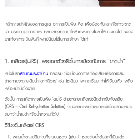
หลักการสำคัญของการดูแล
อาหารเป็นพิษ
คือ
เพื่อ
ป้องกันและแก้
ไข
ภาวะขาด
น้ำ บรรเทาอาการ
และ
หลีกเลี่ยงยาที่ทำให้สารพิษค้างในลำไส้นานเกินไป
ซึ่งตัว
ยาแก้อาหารเป็นพิษ
ที่แพทย์นิยมใช้ในการรักษา ได้แก่
1. เกลือแร่
(ORS)
พระเอกตัวจริงในการป้องกันการ “ขาดน้ำ”
หนึ่งในยา
สามัญประจำบ้าน
ที่ควรมี ซึ่งเมื่อมีอาการท้องเสียหรืออาเจียน
ร่างกายจะสูญเสียน้ำและเกลือแร่ เช่น โซเดียม โพแทสเซียม ทำให้เวียนหัว เพลีย
หรือหน้ามืดได้ง่าย
ดังนั้น
การแก้อาหารเป็นพิษ
โดยใช้
สารละลายเกลือแร่ชนิดสำหรับท้องเสีย
(ORS –
Oral
Rehydration
Solution
)
จะช่วยชดเชยน้ำและเกลือแร่ได้อย่างเหมาะ
สมกว่าน้ำเปล่าหรือน้ำหวานทั่วไป
วิธีชงดื่มเกลือแร่
ORS
ผสมน้ำตามปริมาณที่ระบุบนซอง (เช่น 1 ซองต่อน้ำต้มสุกที่เย็นแล้ว