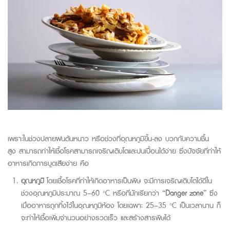
เพราะในช่วงปลายฝนต้นหนาว หรือช่วงที่อุณหภูมิขึ้น-ลง บวกกับความชื้น
สูง สามารถทำให้เชื้อโรคสามารถเจริญเติบโตและปน
เปื้อนได้ง่าย ซึ่งปัจจัยที่ทำให้
อาหารเกิดการบูดเสียง่าย คือ
อุณหภูมิ
โดยเชื้อโรคท
ี่ทำให้เกิด
อาหารเป็นพิษ
จะมีการเจริญเติบโตได้ดีใน
ช่วงอุณหภูมิประมาณ 5–60 °C หรือที่มักเรียกว่า “
Danger zone
” ซึ่ง
เมื่ออาหารถูกทิ้งไว้ในอุณหภูมิห้อง โดยเฉพาะ 25–35 °C เป็นเวลานาน ก็
จะทำให้เชื้อเพิ่มจำนวนอย่างรวดเร็ว และสร้างสารพิษได้