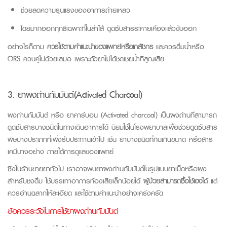
ช่วยลดความรุนแรงของอาการถ่ายเหลว
โดยมากออกฤทธิ์เฉพาะที่ในลำไส้ ดูดซับสารระคายเคืองแล้วขับออก
อย่างไรก็ตาม
ควรใช้ตามคำแนะนำของแพทย์หรือเภสัชกร
และควรดื่มน้ำหรือ
ORS ควบคู่ไปด้วยเสมอ เพราะตัวยาไม่ได้ชดเชยน้ำที่สูญเสีย
3. ยาผง
ถ่านกัมมันต์(
Activated
Charcoal
)
ผงถ่านกัมมันต์ หรือ ยาคาร์บอน
(Activated charcoal)
เป็นผงถ่านที่สามารถ
ดูดซับสารบางชนิดในทางเดินอาหารได้ นิยมใช้ในโรงพยาบาลเพื่อช่วยดูดซับสาร
พิษบางประเภทที่เพิ่งรับประทานเข้าไป เช่น ยาบางชนิดที่กินเกินขนาด หรือสาร
เคมีบางอย่าง ภายใต้การดูแลของแพทย์
ซึ่งในร้านขายยาทั่วไป เราอาจพบยาผงถ่านกัมมันต์ในรูปแบบยาเม็ดหรือผง
สำหรับชงดื่ม ใช้บรรเทาอาการท้องเสียเล็กน้อยได้
ผู้ป่วยสามารถซื้อใช้เองได้
แต่
ควรอ่านฉลากให้ละเอียด และใช้ตามคำแนะนำอย่างเคร่งครัด
ข้อควรระวังในการใช้ยาผงถ่านกัมมันต์