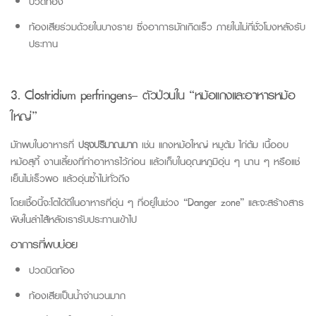
ปวดท้อง
ท้องเสียร่วมด้วยในบางราย ซึ่งอาการมักเกิดเร็ว ภายในไม่กี่ชั่วโมงหลังรับ
ประทาน
3. Clostridium perfringens
– ตัวป่วนใน “หม้อแกงและอาหารหม้อ
ใหญ่”
มักพบในอาหารที่
ปรุงปริมาณมาก
เช่น แกงหม้อใหญ่ หมูต้ม ไก่ต้ม เนื้ออบ
หม้อสุกี้ งานเลี้ยงที่ทำอาหารไว้ก่อน แล้วเก็บในอุณหภูมิอุ่น ๆ นาน ๆ หรือแช่
เย็นไม่เร็วพอ แล้วอุ่นซ้ำไม่ทั่วถึง
โดยเชื้อนี้จะโตได้ดีในอาหารที่อุ่น ๆ ที่อยู่ในช่วง “
Danger
zone
” และจะสร้างสาร
พิษในลำไส้หลังเรารับประทานเข้าไป
อาการที่พบบ่อย
ปวดบิดท้อง
ท้องเสียเป็นน้ำจำนวนมาก