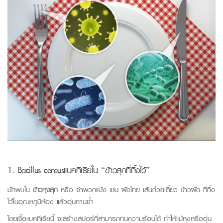
1. Bacillus cereus
แบคทีเรียใน “ข้าวสุกที่ทิ้งไว้”
มักพบใน
ข้าวหุงสุก
หรือ จำพวกแป้ง เช่น ผัดไทย เส้นก๋วยเตี๋ยว ข้าวผัด ที่ทิ้ง
ไว้ในอุณหภูมิห้อง แล้วอุ่นทานซ้ำ
โดยเชื้อแบคทีเรียนี้ จะสร้างสปอร์ที่สามารถทนความร้อนได้ ทำให้แม้หุงหรืออุ่น