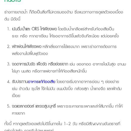
ร่างกายขาดน้ำ ก็ถือเป็นสิ่งที่ไม่ควรมองข้า
ม ซึ่งแนวทางการดูแลตัวเองเบื้อง
ต้น มีดังนี้
เน้นดื่มน้ำและ ORS ให้เพียงพอ
โดยจิบน้ำเ
กลือแร่สำหรับท้องเสียเป็น
ระยะ หรือ หากอาเจียน ให้รออาการดีขึ้นแล้วจิบทีละน้อย แต่บ่อยครั้ง
พักผ่อนให้เพียงพอ
หลีกเลี่ยงการใช้แรงมาก เพราะร่างกายต้องการ
พลังงานไปฟื้นฟูตัวเอง
งดอาหารมันจัด เผ็ดจัด หรือย่อยยาก
เช่น ของทอ
ด อาหารไขมันสูง ชานม
ไข่มุก นมสด หรือกาแฟอาจทำให้ท้องเสียหนักขึ้น
รับประทาน
อาหารแก้ท้องเสีย
โดยอาจเริ่มจา
กอาหารอ่อน ๆ ย่อยง่าย
เช่น ข้าวต้ม ซุปใส โจ๊กไม่มัน ขนมปังปิ้ง กล้วยสุก น้ำแกงจืด และผักต้ม
เปื่อย
งดแอลกอฮอล์ และงดสูบบุหรี่
เพราะจะระคายกระเพาะและลำไส้มากขึ้น ทำให้
หายยาก
ทั้งนี้ หากดูแลตัวเองแล้วไม่ดีขึ้นภายใน 1–2 วัน หรือมีสัญญาณอันตรายที่
กล่าวไปแล้ว ควรรีบไปพบแพทย์