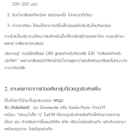
200–250 มล.)
จิบน้ำเกลือแร่ทีละน้อย แต่บ่อยครั้ง ไม่กระดกทีเดียว
หากอาเจียน ให้รอให้อาการดีขึ้นเล็กน้อยแล้วเริ่มจิบใหม่ทีละน้อย
หากไม่แน่ใจปริมาณที่เหมาะสมสำหรับเด็กเล็กหรือผู้ป่วยเฉพาะโรค ควรปรึกษา
แพทย์ เภสัชกรก่อนเสมอ
ข้อควรรู้:
ควรใช้เกลือแร่ ORS สูตรสำหรับท้องเสีย ไม่ใช่ “เกลือแร่สำหรับ
นักกีฬา” เพราะเกลือแร่นักกีฬามักมีน้ำตาลสูงกว่าและสัดส่วนเกลือแร่ไม่เหมาะกับ
ภาวะท้องเสีย
2. ยาบรรเทาอาการท้องเสียกลุ่มที่ช่วยดูดซับสารพิษ
เป็นตัวยาที่มักมาในรูปแบบของ
ผงดูด
ซับ (
Adsorbent)
เช่น
Diosmectite
หรือ
Kaolin-Pectin
ทำหน้าที่
เหมือน “ฟองน้ำเล็ก ๆ” ในลำไส้ ที่ช่วยดูดซับสารพิษที่ก่อให้เกิดการระคาย
เคือง เช่น สารพิษจากเชื้อแบคทีเรีย แก๊ส หรือน้ำย่อยส่วนเกิน แล้วขับออกมา
พร้อมอุจจาระ โดยมีจุดเด่นคือ