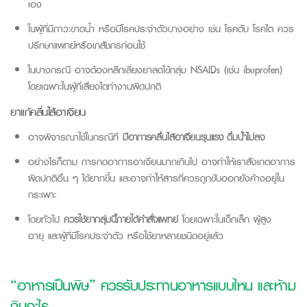
เอง
ในผู้ที่มีภาวะขาดน้ำ หรือมีโรคประจำตัวบางอย่าง เช่น โรคตับ โรคไต ควร
ปรึกษาแพทย์หรือเภสัชกรก่อนใช้
ในบางกรณี อาจต้องหลีกเลี่ยงยาลดไข้กลุ่ม NSAIDs (เช่น ibuprofen)
โดยเฉพาะในผู้ที่เสี่ยงไตทำงานผิดปกติ
ยาแก้คลื่นไส้อาเจียน
อาจพิจารณาใช้ในกรณีที่
มีอาการคลื่นไส้อาเจียนรุนแรง ดื่มน้ำไม่ลง
อย่างไรก็ตาม การกดอาการอาเจียนมากเกินไป อาจทำให้เราสังเกตอาการ
ผิดปกติอื่น ๆ ได้ยากขึ้น และอาจทำให้สารที่ควรถูกขับออกยังค้างอยู่ใน
กระเพาะ
โดยทั่วไป
ควรใช้ยากลุ่มนี้ภายใต้คำสั่งแพทย์
โดยเฉพาะในเด็กเล็ก ผู้สูง
อายุ และผู้ที่มีโรคประจำตัว หรือใช้ยาหลายชนิดอยู่แล้ว
“อาหารเป็นพิษ” ควรรับประทานอาหารแบบไหน และห้าม
กินอะไร