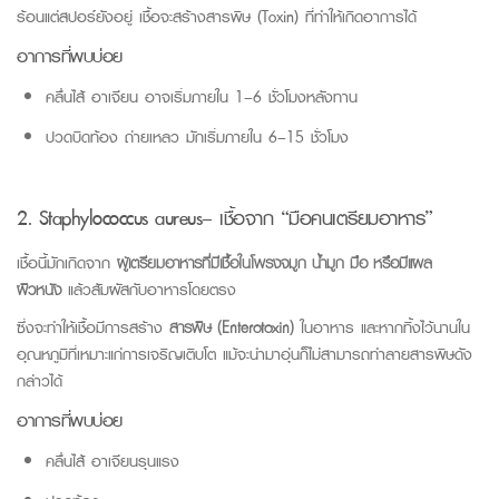
ร้อนแต่สปอร์ยังอยู่ เชื้อจะสร้างสารพิษ (
Toxin
) ที่ทำให้เกิดอาการได้
อาการที่พบบ่อย
คลื่นไส้ อาเจียน อาจเริ่มภายใน 1–6 ชั่วโมงหลังทาน
ปวดบิดท้อง ถ่ายเหลว มักเริ่มภายใน 6–15 ชั่วโมง
2. Staphylococcus aureus
– เชื้อจาก “มือคนเตรียมอาหาร”
เชื้อนี้มักเกิดจาก
ผู้เตรียมอาหารที่มีเชื้อในโพรงจมูก น้ำมูก มือ หรือมีแผล
ผิวหนัง
แล้วสัมผัสกับอาหารโดยตรง
ซึ่งจะทำให้เชื้อมีการสร้าง
สารพิษ (
Enterotoxin
)
ในอาหาร และหากทิ้งไว้นานใน
อุณหภูมิที่เหมาะแก่การเจริญเติบโต แม้จะนำมาอุ่นก็ไม่สามารถทำลายสารพิษดัง
กล่าวได้
อาการที่พบบ่อย
คลื่นไส้ อาเจียนรุนแรง