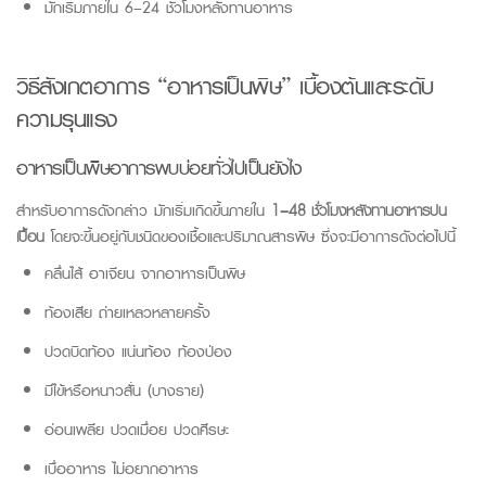
มักเริ่มภายใน 6–24 ชั่วโมงหลังทานอาหาร
วิธีสังเกตอาการ “
อาหารเป็นพิษ
” เบื้องต้นและระดับ
ความรุนแรง
อาหารเป็นพิษอาการ
พบบ่อยทั่วไปเป็น
ยังไง
สำหรับอาการดังกล่าว มักเริ่มเกิดขึ้นภายใน
1–48
ชั่วโมงหลังทานอาหารปน
เปื้อน
โดยจะขึ้นอยู่กับชนิดของเชื้อและปริมาณสารพิษ ซึ่งจะมีอาการดังต่อไปนี้
คลื่นไส
้ อาเจียน จาก
อาหารเป็นพิษ
ท้องเสีย ถ่ายเหลวหลายครั้ง
ปวดบิดท้อง แน่นท้อง ท้องป่อง
มีไข้หรือหนาวสั่น (บางราย)
อ่อนเพลีย ปวดเมื่อย ปวดศีรษะ
เบื่ออาหาร ไม่อยากอาหาร