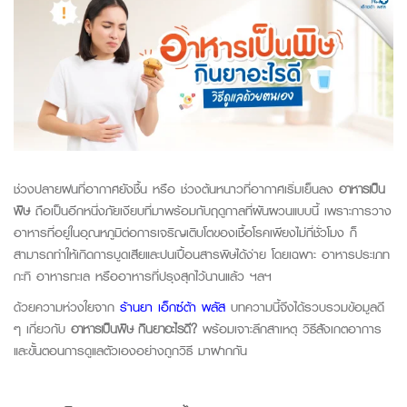
ช่วงปลายฝนที่อากาศยังชื้น หรือ ช่วงต้นหนาวที่อากาศเริ่มเย็นลง
อาหารเป็น
พิษ
ถือเป็นอีกหนึ่งภัยเงียบที่มาพร้อมกับฤดูกาลที่ผันผวนแบบนี้ เพราะการวาง
อาหารที่อยู่ในอุณหภูมิต่อการเจริญเติบโตของเชื้อโรคเพียงไม่กี่ชั่วโมง ก็
สามารถทำให้เกิดการบูดเสียและปนเปื้อนสารพิษได้ง่าย โดยเฉพาะ อาหารประเภท
กะทิ อาหารทะเล หรืออาหารที่ปรุงสุกไว้นานแล้ว ฯลฯ
ด้วยความห่วงใยจาก
ร้านยา เอ็กซ์ต้า พลัส
บทความนี้จึงได้รวบรวมข้อมูลดี
ๆ เกี่ยวกับ
อาหารเป็นพิษ
กินยาอะไรดี?
พร้อมเจาะลึกสาเหตุ วิธีสังเกตอาการ
และขั้นตอนการดูแลตัวเองอย่างถูกวิธี
มาฝากกัน