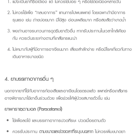
แม้จะเป็นยาที่ซื้อได้เอง แต่ ไม่ควรใช้บ่อย ๆ หรือใช้ต่อเนื่องหลายวัน
ไม่ควรใช้เพื่อ “กลบอาการ” แทนการไปพบแพทย์ โดยเฉพาะถ้ามีอาการ
รุนแรง เช่น ถ่ายบ่อยมาก มีไข้สูง อ่อนเพลียมาก หรือสงสัยว่าขาดน้ำ
ผงถ่านอาจรบกวนการดูดซึมยาตัวอื่น หากรับประทานในเวลาใกล้เคียง
กัน ควรเว้นระยะห่างตามที่เภสัชกรแนะนำ
ไม่เหมาะกับผู้ที่มีอาการอาเจียนมาก เสี่ยงสำลักง่าย หรือมีโรคเกี่ยวกับทาง
เดินอาหารบางชนิด
4
. ยาบรรเทาอาการอื่น ๆ
นอกจากยาที่ใช้กับอาการท้องเสียและอาเจียนโดยตรงแล้ว แพทย์หรือเภสัชกร
อาจพิจารณาใช้ยาอื่นร่วมด้วย เพื่อช่วยให้ผู้ป่วยสบายตัวขึ้น เช่น
ยาพาราเซตามอล (
Paracetamol
)
ใช้เพื่อลดไข้ และบรรเทาอาการปวดศีรษะ ปวดเมื่อยตามตัว
ควรรับประทาน
ตามขนาดและช่วงเวลาที่ระบุบนฉลาก
ไม่ควรเพิ่มขนาดยา