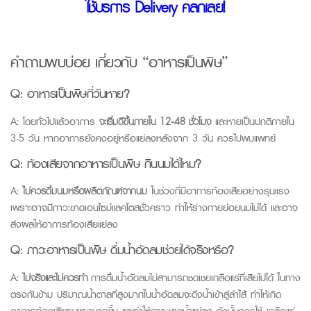
ใช้บริการ Delivery คลิกเลย!
คำถามพบบ่อย เกี่ยวกับ “
อาหารเป็นพิษ
”
Q:
อาหารเป็นพิษ
กี่วันหาย?
A:
โดยทั่วไปแล้วอาการ
จะเริ่มดีขึ้นภายใน 12-48 ชั่วโมง
และหายเป็นปกติภายใน
3-5 วัน หากอาการยังคงอยู่หรือแย่ลงหลังจาก 3 วัน ควรไปพบแพทย์
Q:
ท้องเสียจาก
อาหารเป็นพิษ
กินนมได้ไหม?
A:
ไม่ควรดื่มนมหรือผลิตภัณฑ์จากนม
ในช่วงที่มีอาการท้องเสียอย่างรุนแรง
เพราะอาจมีภาวะขาดเอนไซม์แลคโตสชั่วคราว ทำให้ร่างกายย่อยนมไม่ได้ และอาจ
ส่งผลให้อาการท้องเสียแย่ลง
Q:
ภาวะ
อาหารเป็นพิษ
ดื่มน้ำอัดลมช่วยได้จริงหรือ?
A:
ไม่จริงและไม่ควรทำ
การดื่มน้ำอัดลมไม่สามารถชดเชยเกลือแร่ที่เสียไปได้ ในทาง
ตรงกันข้าม ปริมาณน้ำตาลที่สูงมากในน้ำอัดลมจะดึงน้ำเข้าสู่ลำไส้ ทำให้เกิด
อาการท้องเสียรุนแรงมากขึ้น และทำให้ภาวะขาดน้ำแย่ลง ดังนั้นควรใช้ เกลือแร่