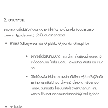
2. ยาเบาหวาน
ยาเบาหวานเมื่อได้รับเกินขนาดอาจทำให้เกิดภาวะน้ำตาลในเลือดต่ำรุนแรง
(
Severe
Hypoglycemia)
ซึ่งเป็นอันตรายถึงชีวิต
ยากลุ่ม
Sulfonylureas
เช่น
Glipizide
,
Glyburide
,
Glimepiride
อาการเมื่อได้รับเกินขนาด
ภาวะน้ำตาลในเลือดต่ำรุนแรง มี
เหงื่อออกมาก ใจสั่น มือสั่น หิวผิดปกติ สับสน ชัก หมด
สติ
วิธีแก้เบื้องต้น
ให้น้ำตาลทางปากทันทีหากผู้ป่วยยังรู้สึกตัว
และสามารถกลืนได้ เช่น น้ำผลไม้ น้ำหวาน หรือลูกอม
หากผู้ป่วยหมดสติ ให้รีบนำส่งโรงพยาบาลทันที ห้าม
พยายามให้ของเหลวทางปากในกรณีที่ผู้ป่วยไม่รู้สึกตัว
ยา
Insulin