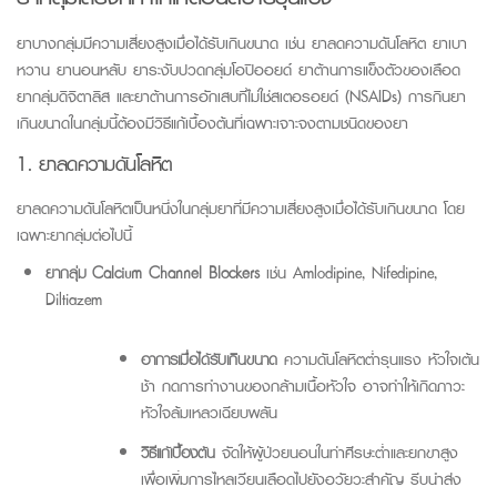
ยาบางกลุ่มมีความเสี่ยงสูงเมื่อได้รับเกินขนาด เช่น ยาลดความดันโลหิต ยาเบา
หวาน ยานอนหลับ ยาระงับปวดกลุ่มโอป
ิอ
อย
ด์
ยาต้านการแข็งตัวของเลือด
ยากล
มด
ิจิ
ตาล
ิส
และยาต้านการอักเสบที่ไม่ใช
สเ
ตอรอย
ด์
(
NSAIDs
)
การ
กินยา
เกินขนาด
ในกลุ่มนี้ต้องมี
วิธีแก้เบื้องต้น
ที่เฉพาะเจาะจงตามชนิดของยา
1. ยาลดความดันโลหิต
ยาลดความดันโลหิตเป็นหนึ่งในกลุ่มยาที่มีความเสี่ยงสูงเมื่อได้รับเกินขนาด โดย
เฉพาะยากลุ่มต่อไปนี้
ยากลุ่ม
Calcium
Channel
Blockers
เช่น
Amlodipine
,
Nifedipine
,
Diltiazem
อาการเมื่อได้รับเกินขนาด
ความดันโลหิตต่ำรุนแรง หัวใจเต้น
ช้า กดการทำงานของกล้ามเนื้อหัวใจ อาจทำให้เกิดภาวะ
หัวใจล้มเหลวเฉียบพลัน
วิธีแก้เบื้องต้น
จัดให้ผู้ป่วยนอนในท่าศีรษะต่ำและยกขาสูง
เพื่อเพิ่มการไหลเวียนเลือดไปยังอวัยวะสำคัญ รีบนำส่ง