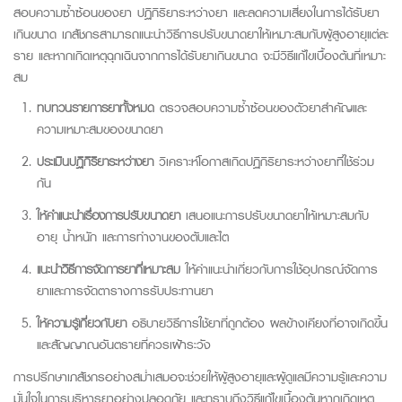
สอบความซ้ำซ้อนของยา ปฏิกิริยาระหว่างยา และลดความเสี่ยงในการได้รับยา
เกินขนาด เภสัชกรสามารถแนะนำวิธีการปรับขนาดยาให้เหมาะสมกับผู้สูงอายุแต่ละ
ราย และหากเกิดเหตุฉุกเฉินจากการได้รับยาเกินขนาด จะมีวิธีแก้ไขเบื้องต้นที่เหมาะ
สม
ทบทวนรายการยาทั้งหมด
ตรวจสอบความซ้ำซ้อนของตัวยาสำคัญและ
ความเหมาะสมของขนาดยา
ประเมินปฏิกิริยาระหว่างยา
วิเคราะห์โอกาสเกิดปฏิกิริยาระหว่างยาที่ใช้ร่วม
กัน
ให้คำแนะนำเรื่องการปรับขนาดยา
เสนอแนะการปรับขนาดยาให้เหมาะสมกับ
อายุ น้ำหนัก และการทำงานของตับและไต
แนะนำวิธีการจัดการยาที่เหมาะสม
ให้คำแนะนำเกี่ยวกับการใช้อุปกรณ์จัดการ
ยาและการจัดตารางการรับประทานยา
ให้ความรู้เกี่ยวกับยา
อธิบายวิธีการใช้ยาที่ถูกต้อง ผลข้างเคียงที่อาจเกิดขึ้น
และสัญญาณอันตรายที่ควรเฝ้าระวัง
การปรึกษาเภสัชกรอย่างสม่ำเสมอจะช่วยให้ผู้สูงอายุและผู้ดูแลมีความรู้และความ
มั่นใจในการบริหารยาอย่างปลอดภัย และทราบถึงวิธีแก้ไขเบื้องต้นหากเกิดเหตุ