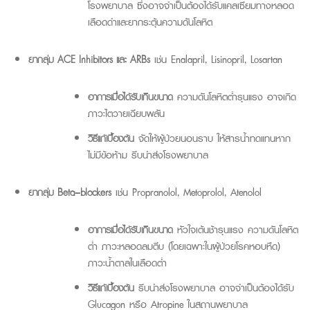
โรงพยาบาล ซึ่งอาจจำเป็นต้องได้รับแคลเซียมทางหลอด
เลือดดำและยากระตุ้นความดันโลหิต
ยากลุ่ม ACE
Inhibitors
และ
ARBs
เช่น
Enalapril
,
Lisinopril
,
Losartan
อาการเมื่อได้รับเกินขนาด
ความดันโลหิตต่ำรุนแรง อาจเกิด
ภาวะไตวายเฉียบพลัน
วิธีแก้เบื้องต้น
จัดให้ผู้ป่วยนอนราบ ให้สารน้ำทดแทนหาก
ไม่มีข้อห้าม รีบนำส่งโรงพยาบาล
ยากลุ่ม
Beta
–
blockers
เช่น
Propranolol
,
Metoprolol
,
Atenolol
อาการเมื่อได้รับเกินขนาด
หัวใจเต้นช้ารุนแรง ความดันโลหิต
ต่ำ ภาวะหลอดลมตีบ (โดยเฉพาะในผู้ป่วยโรคหอบหืด)
ภาวะน้ำตาลในเลือดต่ำ
วิธีแก้เบื้องต้น
รีบนำส่งโรงพยาบาล อาจจำเป็นต้องได้รับ
Glucagon
หรือ
Atropine
ในสถานพยาบาล