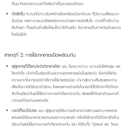
อื่นมากินด้วยความเข้าใจผิดว่าเป็นยาของตัวเอง
ปัจจัยอื่น ๆ
คนที่มีภาวะซึมเศร้าหรือเครียดวิตกกังวล ก็มีความเสี่ยงมาก
ขึ้นด้วย เพราะอารมณ์มีผลต่อความจำและการตัดสินใจ บางทีก็กลัวว่าจะ
ลืมกินยา ก็เลยกินซ้ำเพื่อให้แน่ใจว่าได้กินแล้ว ซึ่งกลายเป็นการกินเกินขนาด
โดยไม่รู้ตัว
สาเหตุที่ 2: การใช้ยาหลายชนิดพร้อมกัน
ผู้สูงอายุที่มีโรคประจำตัวหลายโรค
เช่น โรคเบาหวาน ความดันโลหิตสูง และ
โรคหัวใจ มักจำเป็นต้องรับประทานยาหลายชนิดในแต่ละวัน ซึ่งก่อให้เกิด
ความยากในการจดจำวิธีการใช้ยาแต่ละชนิด นำมาสู่ความสับสนและความ
เสี่ยงในการได้รับยาซ้ำซ้อน โดยเฉพาะอย่างยิ่งในกรณีที่ได้รับยาที่มีตัวยา
สำคัญเดียวกันแต่ใช้ชื่อทางการค้าที่แตกต่างกัน ส่งผลให้กินยาเกินขนาดที่
กำหนดไว้อย่างปลอดภัย
กรณีที่พบได้บ่อย
เช่น ผู้สูงอายุที่รับการรักษาจากสถานพยาบาลหลาย
แห่งและได้รับยาพาราเซตามอลจากทุกแหล่ง หรือได้รับยาที่มีตัวยาสำคัญ
เดียวกันแต่มีชื่อทางการค้าที่แตกต่างกัน เช่น ได้รับทั้ง
Tylenol
และ Sara