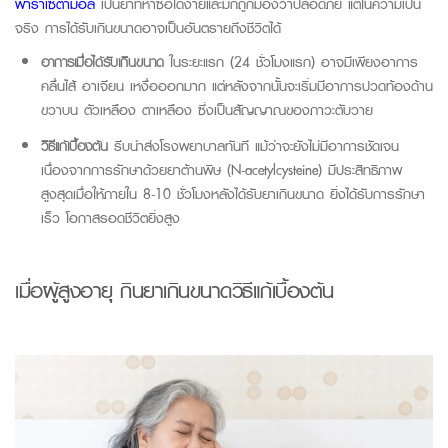
พาราเซตามอล
เป็นยาที่หาซื้อได้ง่ายและมักถูกมองว่าปลอดภัย แต่ในความเป็น
จริง การได้รับเกินขนาดอาจเป็นอันตรายถึงชีวิตได้
อาการเมื่อได้รับเกินขนาด
ในระยะแรก (24 ชั่วโมงแรก) อาจมีเพียงอาการ
คลื่นไส้ อาเจียน เหงื่อออกมาก แต่หลังจากนั้นจะเริ่มมีอาการปวดท้องด้าน
ขวาบน ตัวเหลือง ตาเหลือง ซึ่งเป็นสัญญาณของภาวะตับวาย
วิธีแก้เบื้องต้น
รีบนำส่งโรงพยาบาลทันที แม้ว่าจะยังไม่มีอาการชัดเจน
เนื่องจากการรักษาด้วยยาต้านพิษ (N-
acetylcysteine
) มีประสิทธิภาพ
สูงสุดเมื่อให้ภายใน 8-10 ชั่วโมงหลังได้รับยาเกินขนาด ยิ่งได้รับการรักษา
เร็ว โอกาสรอดชีวิตยิ่งสูง
เมื่อผู้สูงอายุ
กินยาเกินขนาดวิธีแก้เบื้องต้น