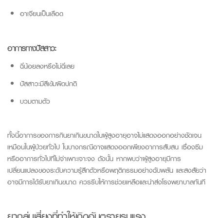
อาเจียนเป็นเลือด
อาการทางปัสสาวะ
ฉี่น้อยลงหรือไม่ฉี่เลย
ปัสสาวะมีสีเข้มผิดปกติ
บวมตามตัว
ทั้งนี้อาการของการกินยาเกินขนาดในผู้สูงอายุอาจไม่แสดงออกอย่างชัดเจน
เหมือนในผู้ป่วยทั่วไป ในบางกรณีอาจแสดงออกเพียงอาการสับสน เซื่องซึม
หรืออาการทั่วไปที่ไม่จำเพาะเจาะจง ดังนั้น หากพบว่าผู้สูงอายุมีการ
เปลี่ยนแปลงของระดับความรู้สึกตัวหรือพฤติกรรมอย่างฉับพลัน และสงสัยว่า
อาจมีการได้รับยาเกินขนาด ควรรีบให้การช่วยเหลือและนำส่งโรงพยาบาลทันที
ยากลุ่มเสี่ยงที่ทำให้เกิดอันตรายรุนแรง