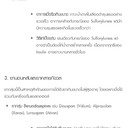
อาการเมื่อฉีดเกินขนาด
ภาวะน้ำตาลในเลือดต่ำรุนแรงอย่าง
รวดเร็ว อาการคล้ายกับกรณีของ
Sulfonylureas
แต่มัก
มีความรุนแรงและเกิดขึ้นรวดเร็วกว่า
วิธีแก้เบื้องต้น
เช่นเดียวกับกรณีของ
Sulfonylureas
แต่
อาจจำเป็นต้องให้น้ำตาลซ้ำหลายครั้ง เนื่องจากฤทธิ์ของ
Insulin
อาจยาวนานหลายชั่วโมง
3. ยานอนหลับและยาคลายกังวล
ยากลุ่มนี้เป็นสาเหตุสำคัญของการได้รับยาเกินขนาดในผู้สูงอายุ โดยเฉพาะเมื่อใช้
ร่วมกับเครื่องดื่มแอลกอฮอล์
ยากลุ่ม
Benzodiazepines
เช่น
Diazepam
(
Valium
),
Alprazolam
(
Xanax
),
Lorazepam
(
Ativan
)