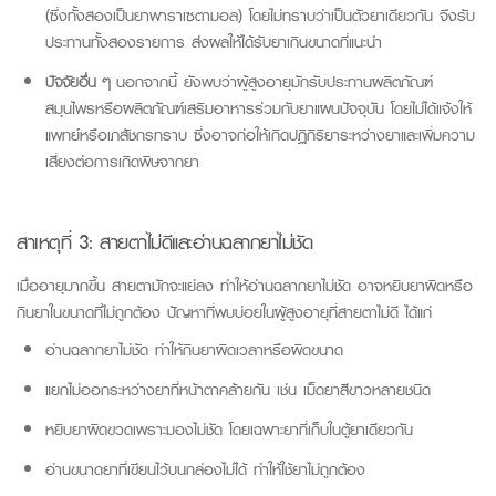
(ซึ่งทั้งสองเป็นยาพาราเซตามอล) โดยไม่ทราบว่าเป็นตัวยาเดียวกัน จึงรับ
ประทานทั้งสองรายการ ส่งผลให้ได้รับยาเกินขนาดที่แนะนำ
ปัจจัยอื่น ๆ
นอกจากนี้ ยังพบว่าผู้สูงอายุมักรับประทานผลิตภัณฑ์
สมุนไพรหรือผลิตภัณฑ์เสริมอาหารร่วมกับยาแผนปัจจุบัน โดยไม่ได้แจ้งให้
แพทย์หรือเภสัชกรทราบ ซึ่งอาจก่อให้เกิดปฏิกิริยาระหว่างยาและเพิ่มความ
เสี่ยงต่อการเกิดพิษจากยา
สาเหตุที่ 3: สายตาไม่ดีและอ่านฉลากยาไม่ชัด
เมื่ออายุมากขึ้น สายตามักจะแย่ลง ทำให้อ่านฉลากยาไม่ชัด อาจหยิบยาผิดหรือ
กินยาในขนาดที่ไม่ถูกต้อง ปัญหาที่พบบ่อยในผู้สูงอายุที่สายตาไม่ดี ได้แก่
อ่านฉลากยาไม่ชัด ทำให้กินยาผิดเวลาหรือผิดขนาด
แยกไม่ออกระหว่างยาที่หน้าตาคล้ายกัน เช่น เม็ดยาสีขาวหลายชนิด
หยิบยาผิดขวดเพราะมองไม่ชัด โดยเฉพาะยาที่เก็บในตู้ยาเดียวกัน
อ่านขนาดยาที่เขียนไว้บนกล่องไม่ได้ ทำให้ใช้ยาไม่ถูกต้อง