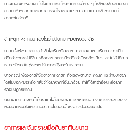
การแก้ปัญหาพวกนี้ทำได้ไม่ยาก เช่น ใช้ฉลากยาตัวใหญ่ ๆ ใช้สีหรือสัญลักษณ์ที่
ต่างกันสำหรับยาแต่ละอย่าง หรือใช้กล่องแบ่งยาที่ออกแบบมาสำหรับคนที่
สายตาไม่ค่อยดี
สาเหตุที่ 4: กินยาเองโดยไม่ปรึกษาหมอหรือเภสัช
บางครั้งผู้สูงอายุอาจตัดสินใจเพิ่มหรือลดขนาดยาเอง เช่น เพิ่มขนาดยาเมื่อ
รู้สึกว่าอาการไม่ดีขึ้น หรือลดขนาดยาเมื่อรู้สึกว่ามีผลข้างเคียง โดยไม่ได้ปรึกษา
หมอหรือเภสัช ซึ่งอาจนำไปสู่การใช้ยาที่ไม่เหมาะสม
บางกรณี ผู้สูงอายุก็ซื้อยาจากหลายที่ ทั้งโรงพยาบาล คลินิก และร้านขายยา
โดยไม่บอกหมอหรือเภสัชว่าได้ยาจากที่อื่นมาด้วย ทำให้ได้ยาซ้ำซ้อนหรือยาที่
อาจมีปฏิกิริยากัน
นอกจากนี้ บางคนก็เก็บยาเก่าไว้ใช้เมื่อมีอาการคล้ายเดิม ทั้งที่ยาบางอย่างอาจ
หมดอายุหรือไม่เหมาะกับอาการในตอนนี้ ซึ่งอาจเป็นอันตรายได้
อาการและอันตรายเมื่อกินยาเกินขนาด