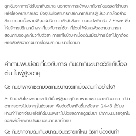
ฉุกเฉินจากการได้รับยาเกินขนาด นอกจากการเข้าพบเภสัชกรโดยตรงที่ร้านยา
หรือโรงพยาบาลแล้ว ปัจจุบันยังสามารถปรึกษาเภสัชกรผู้เชี่ยวชาญได้อย่าง
สะดวกรวดเร็ว
ผ่านฟีเจอร์ปรึกษาเภสัชจัดส่งยา บนแอปพลิเคชัน 7-Eleven
ซึ่ง
ให้บริการปรึกษาปัญหาเกี่ยวกับการใช้ยา ที่ช่วยให้ผู้ดูแลผู้สูงอายุสามารถ
สอบถามข้อมูลเกี่ยวกับตัวยา การแก้ไขปัญหาเบื้องต้นเมื่อมีการใช้ยาไม่ถูกต้อง
หรือสงสัยว่าอาจมีการได้รับยาเกินขนาดได้ทันที
คำถามพบบ่อยเกี่ยวกับการ
กินยาเกินขนาดวิธีแก้เบื้อง
ต้น
ในผู้สูงอายุ
Q:
กินยาพาราเซตามอลเกินขนาดวิธีแก้เบื้องต้นทำอย่างไร?
A:
รีบนำส่งโรงพยาบาลทันทีเมื่อผู้สูงอายุกินยาพาราเซตามอลเกินขนาด แม้ว่า
อาการอาจไม่ปรากฏในช่วงแรก พิษต่อตับจะเกิดขึ้นหลังจาก
24-48
ชั่วโมง
ห้ามทำให้อาเจียนหรือให้ดื่มนมเพราะไม่ช่วยลดการดูดซึมยา นำภาชนะบรรจุยาไป
ด้วยเพื่อให้แพทย์ประเมินปริมาณยาที่ได้รับ
Q:
กินยาความดันเกินขนาดมีอันตรายแค่ไหน วิธีแก้เบื้องต้นทำ