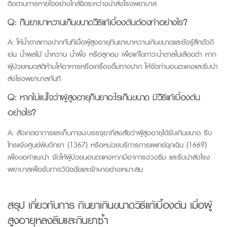
ติดตามการหายใจอย่างใกล้ชิดระหว่างนำส่งโรงพยาบาล
Q:
กินยาเบาหวานเกินขนาดวิธีแก้เบื้องต้นต้องทำอย่างไร?
A: ให้น้ำตาลทางปากทันทีเมื่อผู้สูงอายุกินยาเบาหวานเกินขนาดและยังรู้สึกตัวดี
เช่น น้ำผลไม้ น้ำหวาน น้ำผึ้ง หรือลูกอม เพื่อแก้ไขภาวะน้ำตาลในเลือดต่ำ หาก
ผู้ป่วยหมดสติห้ามให้อาหารหรือเครื่องดื่มทางปาก ให้จัดท่านอนตะแคงและรีบนำ
ส่งโรงพยาบาลทันที
Q:
หากไม่แน่ใจว่าผู้สูงอายุกินยาอะไรเกินขนาด มีวิธีแก้เบื้องต้น
อย่างไร?
A: สังเกตอาการและเก็บภาชนะบรรจุยาที่สงสัยว่าผู้สูงอายุได้รับเกินขนาด
รีบ
โทรแจ้งศูนย์พิษวิทยา
(1367)
หรือหน่วยบริการการแพทย์ฉุกเฉิน
(1669)
เพื่อขอคำแนะนำ จัดให้ผู้ป่วยนอนตะแคงหากมีอาการง่วงซึม และรีบนำส่งโรง
พยาบาลเพื่อรับการวินิจฉัยและรักษาอย่างเหมาะสม
สรุป เกี่ยวกับการ กินยาเกินขนาดวิธีแก้เบื้องต้น เมื่อผู้
สูงอายุหลงลืมและกินยาซ้ำ