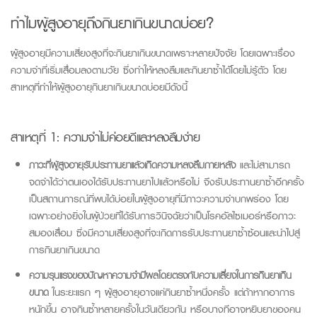
ทำไมผู้สูงอายุถึง
กินยาเกินขนาด
บ่อย?
ผู้สูงอายุมีความเสี่ยงสูงที่จะกินยาเกินขนาดเพราะหลายปัจจัย โดยเฉพาะเรื่อง
ความจำที่เริ่มเสื่อมลงตามวัย ซึ่งทำให้หลงลืมและกินยาซ้ำได้โดยไม่รู้ตัว โดย
สาเหตุที่ทำให้ผู้สูงอายุกินยาเกินขนาดบ่อยมีดังนี้
สาเหตุที่ 1: ความจำไม่ค่อยดีและหลงลืมง่าย
ภาวะที่ผู้สูงอายุรับประทานยาแล้วเกิดความหลงลืมภายหลัง
และไม่สามารถ
จดจำได้ว่าตนเองได้รับประทานยาไปแล้วหรือไม่ จึงรับประทานยาซ้ำอีกครั้ง
เป็นสถานการณ์ที่พบได้บ่อยในผู้สูงอายุที่มีภาวะความจำบกพร่อง โดย
เฉพาะอย่างยิ่งในผู้ป่วยที่ได้รับการวินิจฉัยว่าเป็นโรคอัลไซเมอร์หรือภาวะ
สมองเสื่อม ซึ่งมีความเสี่ยงสูงที่จะเกิดการรับประทานยาซ้ำซ้อนและนำไปสู่
การกินยาเกินขนาด
ความรุนแรงของปัญหาความจำมีผลโดยตรงกับความเสี่ยงในการกินยาเกิน
ขนาด
ในระยะแรก ๆ ผู้สูงอายุอาจแค่กินยาซ้ำหนึ่งครั้ง แต่ถ้าหากอาการ
หนักขึ้น อาจกินซ้ำหลายครั้งในวันเดียวกัน หรือบางทีอาจหยิบยาของคน