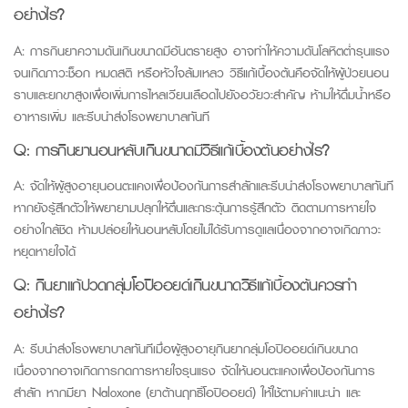
อย่างไร?
A:
การกินยาความดันเกินขนาดมีอันตรายสูง อาจทำให้ความดันโลหิตต่ำรุนแรง
จนเกิดภาวะช็อก หมดสติ หรือหัวใจล้มเหลว วิธีแก้เบื้องต้นคือจัดให้ผู้ป่วยนอน
ราบและยกขาสูงเพื่อเพิ่มการไหลเวียนเลือดไปยังอวัยวะสำคัญ ห้ามให้ดื่มน้ำหรือ
อาหารเพิ่ม และรีบนำส่งโรงพยาบาลทันที
Q:
การกินยานอนหลับเกินขนาดมีวิธีแก้เบื้องต้นอย่างไร?
A: จัดให้ผู้สูงอายุนอนตะแคงเพื่อป้องกันการสำลักและรีบนำส่งโรงพยาบาลทันที
หากยังรู้สึกตัวให้พยายามปลุกให้ตื่นและกระตุ้นการรู้สึกตัว ติดตามการหายใจ
อย่างใกล้ชิด ห้ามปล่อยให้นอนหลับโดยไม่ได้รับการดูแลเนื่องจากอาจเกิดภาวะ
หยุดหายใจได้
Q:
กินยาแก้ปวดกลุ่มโอปิออยด์เกินขนาดวิธีแก้เบื้องต้นควรทำ
อย่างไร?
A: รีบนำส่งโรงพยาบาลทันทีเมื่อผู้สูงอายุกินยากลุ่มโอปิออยด์เกินขนาด
เนื่องจากอาจเกิดการกดการหายใจรุนแรง จัดให้นอนตะแคงเพื่อป้องกันการ
สำลัก หากมียา
Naloxone (
ยาต้านฤทธิ์โอปิออยด์) ให้ใช้ตามคำแนะนำ และ