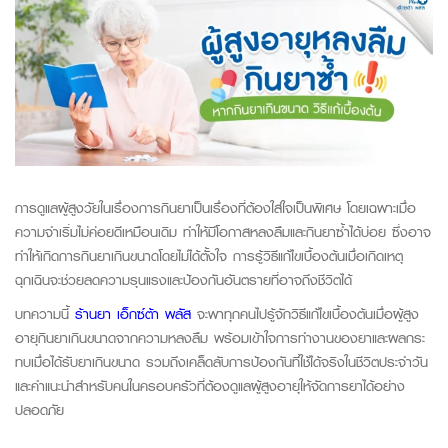
การดูแลผู้สูงวัยในเรื่องกา
ร
กินยา
เป็นเรื่องที่ต้องใส่ใจเป็นพิเศษ โดยเฉพาะเมื่อ
ความจำเริ่มไม่ค่อยดีเหมือนเดิม ทำให้มีโอกาสหลงลืมและกินยาซ้ำได้บ่อย ซึ่งอาจ
ทำให้เกิด
การกินยาเกินขนาด
โดยไม่ได้ตั้งใจ การรู้วิธีแก้ไขเบื้องต้นเมื่อเกิดเหตุ
ฉุกเฉินจะช่วยลดความรุนแรงและป้องกันอันตรายที่อาจถึงชีวิตได้
บทความนี้
ร้านยา เอ็กซ์ต้า พลัส
จะพา
ทุกคน
ไปรู้จัก
วิธีแก้ไขเบื้องต้น
เมื่อผู้สูง
อายุกินยาเกินขนาดจากความหลงลืม พร้อมเข้าใจการทำงานของยาและผลกระ
ทบเมื่อได้รับยาเกินขนาด รวมถึงเคล็ดลับการป้องกันที่ใช้ได้จริงในชีวิตประจำวัน
และคำแนะนำสำหรับคนในครอบครัวที่ต้องดูแลผู้สูงอายุให้จัดการยาได้อย่าง
ปลอดภัย