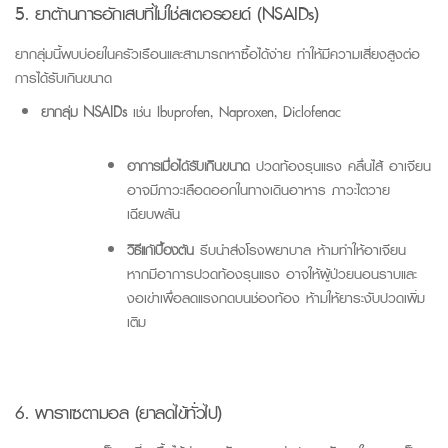
5. ยาต้านการอักเสบที่ไม่ใช่สเตอรอยด์
(NSAIDs)
ยากลุ่มนี้พบบ่อยในครัวเรือนและสามารถหาซื้อได้ง่าย ทำให้มีความเสี่ยงสูงต่อ
การได้รับเกินขนาด
ยากลุ่ม
NSAIDs
เช่น
Ibuprofen
,
Naproxen
,
Diclofenac
อาการเมื่อได้รับเกินขนาด
ปวดท้องรุนแรง คลื่นไส้ อาเจียน
อาจมีภาวะเลือดออกในทางเดินอาหาร ภาวะไตวาย
เฉียบพลัน
วิธีแก้เบื้องต้น
รีบนำส่งโรงพยาบาล ห้ามทำให้อาเจียน
หากมีอาการปวดท้องรุนแรง อาจให้ผู้ป่วยนอนราบและ
งอเข่าเพื่อลดแรงกดบนช่องท้อง ห้ามให้ยาระงับปวดเพิ่ม
เติม
6. พาราเซตามอล (ยาลดไข้ทั่วไป)