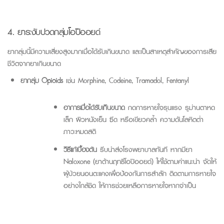
4. ยาระงับปวดกลุ่มโอปิออยด์
ยากลุ่มนี้มีความเสี่ยงสูงมากเมื่อได้รับเกินขนาด และเป็นสาเหตุสำคัญของการเสีย
ชีวิตจากยาเกินขนาด
ยากลุ่ม
Opioids
เช่น
Morphine
,
Codeine
,
Tramadol
,
Fentanyl
อาการเมื่อได้รับเกินขนาด
กดการหายใจรุนแรง รูม่านตาหด
เล็ก ผิวหนังเย็น ซีด หรือเขียวคล้ำ ความดันโลหิตต่ำ
ภาวะหมดสติ
วิธีแก้เบื้องต้น
รีบนำส่งโรงพยาบาลทันที หากมียา
Naloxone
(ยาต้านฤทธิ์โอปิออยด์) ให้ใช้ตามคำแนะนำ จัดให้
ผู้ป่วยนอนตะแคงเพื่อป้องกันการสำลัก ติดตามการหายใจ
อย่างใกล้ชิด ให้การช่วยเหลือการหายใจหากจำเป็น