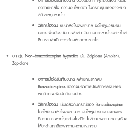
อาการเมื่อได้รับเกินขนาด
ง่วงซึมมาก พูดไม่ชัดเจน เดินเซ
กดการหายใจ ความดันโลหิตต่ำ ในกรณีรุนแรงอาจหมด
สติและหยุดหายใจ
วิธีแก้เบื้องต้น
รีบนำส่งโรงพยาบาล จัดให้ผู้ป่วยนอน
ตะแคงเพื่อป้องกันการสำลัก ติดตามการหายใจอย่างใกล้
ชิด หากจำเป็นอาจต้องช่วยการหายใจ
ยากลุ่ม
Non
–
benzodiazepine
hypnotics
เช่น
Zolpidem
(
Ambien
),
Zopiclone
อาการเมื่อได้รับเกินขนาด
คล้ายกับยากลุ่ม
Benzodiazepines
แต่อาจมีอาการประสาทหลอนหรือ
พฤติกรรมผิดปกติร่วมด้วย
วิธีแก้เบื้องต้น
เช่นเดียวกับกรณีของ
Benzodiazepines
โดยให้รีบนำส่งโรงพยาบาล จัดให้ผู้ป่วยนอนตะแคงและ
ติดตามการหายใจอย่างใกล้ชิด ในสถานพยาบาลอาจต้อง
ให้ยาต้านฤทธิ์เฉพาะตามความเหมาะสม