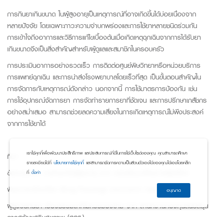
การกินยาเกินขนาด ในผู้สูงอายุเป็นเหตุการณ์ที่อาจเกิดขึ้นได้บ่อยเนื่องจาก
หลายปัจจัย โดยเฉพาะภาวะความจำบกพร่องและการใช้ยาหลายชนิดร่วมกัน
การเข้าใจถึงอาการและวิธีการแก้ไขเบื้องต้นเมื่อเกิดเหตุฉุกเฉินจากการได้รับยา
เกินขนาดจึงเป็นสิ่งสำคัญสำหรับผู้ดูแลและสมาชิกในครอบครัว
การประเมินอาการอย่างรวดเร็ว การติดต่อศูนย์พิษวิทยาหรือหน่วยบริการ
การแพทย์ฉุกเฉิน และการนำส่งโรงพยาบาลโดยเร็วที่สุด เป็นขั้นตอนสำคัญใน
การจัดการกับเหตุการณ์ดังกล่าว นอกจากนี้ การใช้มาตรการป้องกัน เช่น
การใช้อุปกรณ์จัดการยา การจัดทำรายการยาที่ชัดเจน และการปรึกษาเภสัชกร
อย่างสม่ำเสมอ สามารถช่วยลดความเสี่ยงในการเกิดเหตุการณ์ไม่พึงประสงค์
จากการใช้ยาได้
เราใช้คุกกี้เพื่อพัฒนาประสิทธิภาพ และประสบการณ์ที่ดีในการใช้เว็บไซต์ของคุณ คุณสามารถศึกษา
ที่มา
รายละเอียดได้ที่
นโยบายการใช้คุกกี้
และสามารถจัดการความเป็นส่วนตัวเองได้ของคุณได้เองโดยคลิก
ข้อควรระวัง การกินยาในผู้สูงอายุ จาก
กองพัฒนาศักยภาพผู้บริโภค
ที่
ตั้งค่า
พิษจากยารักษาโรค
(Drug Poisoning)
บทความจาก
กรมควบคุมโรค
อนุญาต
ผู้สูงวัยกินยา เรื่องธรรมดาที่ไม่ควรมองข้าม จาก
สำนักงานกองทุนสนับสนุน