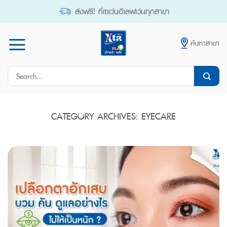
Skip
ส่งฟรี! ที่เซเว่นอีเลฟเว่นทุกสาขา
to
content
ค้นหาสาขา
Search
for:
CATEGORY ARCHIVES:
EYECARE