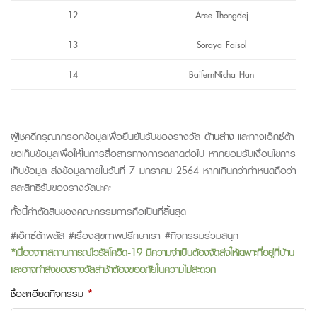
12
Aree Thongdej
13
Soraya Faisol
14
BaifernNicha Han
ผู้โชคดีกรุณากรอกข้อมูลเพื่อยืนยันรับของรางวัล
ด้านล่าง
และทางเอ็กซ์ต้า
ขอเก็บข้อมูลเพื่อให้ในการสื่อสารทางการตลาดต่อไป หากยอมรับเงื่อนไขการ
เก็บข้อมูล ส่งข้อมูลภายในวันที่ 7 มกราคม 2564 หากเกินกว่ากำหนดถือว่า
สละสิทธิ์รับของรางวัลนะคะ
ทั้งนี้คำตัดสินของคณะกรรมการถือเป็นที่สิ้นสุด
#เอ็กซ์ต้าพลัส #เรื่องสุขภาพปรึกษาเรา #กิจกรรมร่วมสนุก
*เนื่องจากสถานการณ์ไวรัสโควิด-19 มีความจำเป็นต้องจัดส่งให้เฉพาะที่อยู่ที่บ้าน
และอาจทำส่งของรางวัลล่าช้าต้องขออภัยในความไม่สะดวก
ชื่อละเอียดกิจกรรม
*