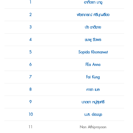
1
อาทิตยา มาชู
2
พัชราภรณ์ ศรีบุญเรือง
3
บัง ชาติชาย
4
ชมพู ชีวพร
5
Sopida Khomarwut
6
FEa Anna
7
Fai Kung
8
คารา เมล
9
นาตยา หมู่สุขศรี
10
น.ส. อ่อนนุช
11
Nan Athiprayoon