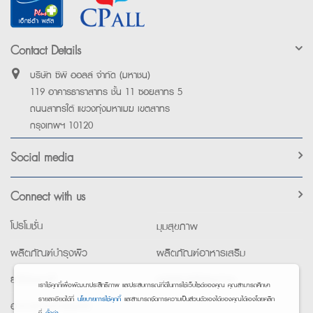
Contact Details
บริษัท ซีพี ออลล์ จำกัด (มหาชน)
119 อาคารธาราสาทร ชั้น 11 ซอยสาทร 5
ถนนสาทรใต้ แขวงทุ่งมหาเมฆ เขตสาทร
กรุงเทพฯ 10120
Social media
Connect with us
โปรโมชั่น
มุมสุขภาพ
ผลิตภัณฑ์บำรุงผิว
ผลิตภัณฑ์อาหารเสริม
ยาใช้เฉพาะที่
อุปกรณ์เพื่อสุขภาพ
เราใช้คุกกี้เพื่อพัฒนาประสิทธิภาพ และประสบการณ์ที่ดีในการใช้เว็บไซต์ของคุณ คุณสามารถศึกษา
รายละเอียดได้ที่
นโยบายการใช้คุกกี้
และสามารถจัดการความเป็นส่วนตัวเองได้ของคุณได้เองโดยคลิก
อาหารทางการแพทย์
ที่
ตั้งค่า