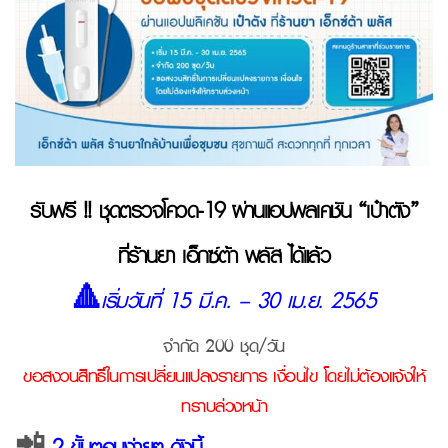
รับฟรี !! ชุดตรวจโควิด-19 ผ่านแอปพลิเคชัน “เป๋าตัง”
ที่ร้านยา เอ็กซ์ต้า พลัส ได้แล้ว
🔺
เริ่มวันที่ 15 มี.ค. – 30 เม.ย. 2565
จำกัด 200 ชุด/วัน
ขอสงวนสิทธิ์ในการเปลี่ยนแปลงรายการ เงื่อนไข โดยไม่ต้องแจ้งให้
ทราบล่วงหน้า
📲
2 ขั้นตอนง่ายๆ ดังนี้