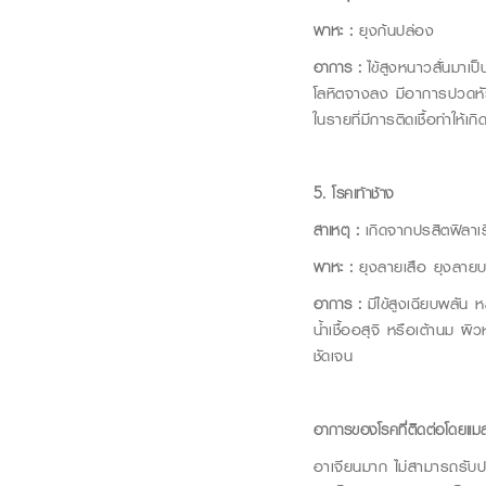
พาหะ
:
ยุงก้นปล่อง
อาการ
:
ไข้สูงหนาวสั่นมาเป
โลหิตจางลง มีอาการปวดหัว 
ในรายที่มีการติดเชื้อทำให้
5
.
โรคเท้าช้าง
สาเหตุ
:
เกิดจากปรสิตฟิลาเ
พาหะ
:
ยุงลายเสือ ยุงลาย
อาการ
:
มีไข้สูงเฉียบพลัน
น้ำเชื้ออสุจิ หรือเต้านม 
ชัดเจน
อาการของโรคที่ติดต่อโดยแ
อาเจียนมาก ไม่สามารถรับป