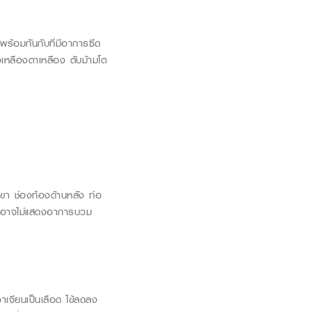
นพร้อมกันกับที่มีอาการซีด
วเหลืองตาเหลือง ตับม้ามโต
 ขา ช่องท้องด้านหลัง ท่อ
งรายอาจไม่แสดงอาการบวม
เจียนเป็นเลือด ไข้ลดลง