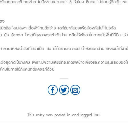
 เหงื่อแตกกระสับกระส่าย ไม่ปัสสาวะนานกว่า 6 ชั่วโมง ซึมลง ไม่ค่อยรู้สึกตัว 
มลง
ยมิดชิด โดยเฉพาะเสื้อผ้าโทนสีสว่าง และใช้ยากันยุงเพื่อป้องกันไม่ให้ยุงกัด
มุ้ง มุ้งลวด ในจุดที่ยุงอาจจะเข้าตัวบ้าน หรือใช้พัดลมในการเป่าพื้นที่ที่มืด เช่น
ำลายแหล่งน้ำขังที่ไม่จำเป็น เช่น น้ำในยางรถยนต์ น้ำขังนอกบ้าน แหล่งน้ำที่จำเ
ระวังยุงกัดเป็นพิเศษ เพราะมีความเสี่ยงที่จะเกิดผลข้างเคียงและความรุนแรงของ
ห้ามในการใช้กับคนที่ตั้งครรภ์ด้วย
This entry was posted in and tagged
โรค
.