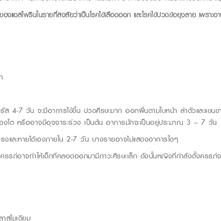
สมของแอสไพรินในรายที่สงสัยว่าเป็นโรคไข้เลือดออก และโรคไข้ปวดข้อยุงลาย เพราะอา
กา
อไวรัส 4-7 วัน จะมีอาการไข้ขึ้น ปวดศีรษะมาก ออกผื่นตามใบหน้า ลำตัวและแข
ืองโต หรืออาจมีอุจจาระร่วง เป็นต้น อาการมักจะเป็นอยู่ประมาณ 3 – 7 วัน
ุนแรงและหายได้เองภายใน 2-7 วัน บางรายอาจไม่แสดงอาการใดๆ
งครรภ์อาจทําให้เด็กที่คลอดออกมามีภาวะศีรษะเล็ก ดังนั้นหญิงที่กำลังตั้งครรภ์
พลาสโมเดียม