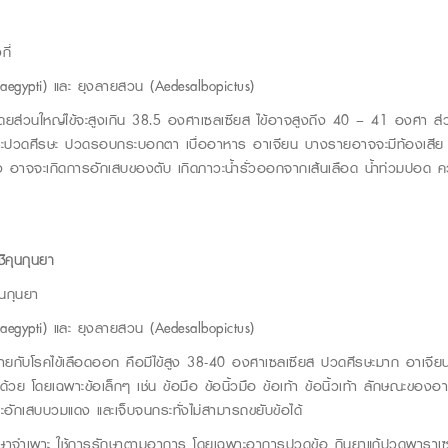
กี่
aegypti) และ ยุงลายสวน (Aedesalbopictus)
โดยส่วนใหญ่ไข้จะสูงเกิน 38.5 องศาเซลเซียส ไข้อาจสูงถึง 40 – 41 องศา ส่ว
จะปวดศีรษะ ปวดรอบกระบอกตา เบื่ออาหาร อาเจียน บางรายอาจจะมีท้องเสีย อา
นแรง อาจจะเกิดการอักเสบของตับ เกิดภาวะน้ำรั่วออกจากเส้นเลือด น้ำท่วมปอด ค
ชิคุนกุนยา
ุนกุนยา
aegypti) และ ยุงลายสวน (Aedesalbopictus)
้ายกับโรคไข้เลือดออก คือมีไข้สูง 38-40 องศาเซลเซียส ปวดศีรษะมาก อาเจีย
วย โดยเฉพาะข้อเล็กๆ เช่น ข้อมือ ข้อนิ้วมือ ข้อเท้า ข้อนิ้วเท้า ลักษณะของอ
จะอักเสบบวมแดง และเจ็บจนกระทั่งไม่สามารถขยับข้อได้
กษาจำเพาะ ใช้การรักษาตามอาการ โดยเฉพาะอาการปวดข้อ กินยาแก้ปวดพาราเซ