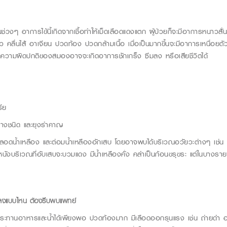
็นช่วงๆ อาการไข้นี้เกิดจากเชื้อทำให้เม็ดเลือดแดงแตก ผู้ป่วยก็จะมีอาการหนาวสั่
คลื่นไส้ อาเจียน ปวดท้อง ปวดกล้ามเนื้อ เมื่อเป็นมากขึ้นจะมีอาการเหนื่อยตั
เกิดความผิดปกติของสมองอาจจะเกิดอาการชักเกร็ง ซึมลง หรือเสียชีวิตได้
รีย
บางชนิด และยุงรำคาญ
 หลอดน้ำเหลือง และต่อมน้ำเหลืองอักเสบ โดยอาจพบได้บริเวณอวัยวะต่างๆ เช่น
ผิวหนังบริเวณที่อับเสบจะบวมแดง มีน้ำเหลืองคั่ง คลำเป็นก้อนขรุขระ แต่ในบา
มลงแบบไหน ต้องรีบพบแพทย์
ระทานอาหารและน้ำได้เพียงพอ ปวดท้องมาก มีเลือดออกรุนแรง เช่น ถ่ายดำ อา