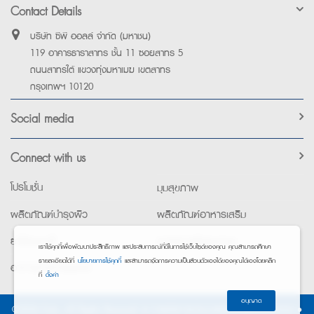
Contact Details
บริษัท ซีพี ออลล์ จำกัด (มหาชน)
119 อาคารธาราสาทร ชั้น 11 ซอยสาทร 5
ถนนสาทรใต้ แขวงทุ่งมหาเมฆ เขตสาทร
กรุงเทพฯ 10120
Social media
Connect with us
โปรโมชั่น
มุมสุขภาพ
ผลิตภัณฑ์บำรุงผิว
ผลิตภัณฑ์อาหารเสริม
ยาใช้เฉพาะที่
อุปกรณ์เพื่อสุขภาพ
เราใช้คุกกี้เพื่อพัฒนาประสิทธิภาพ และประสบการณ์ที่ดีในการใช้เว็บไซต์ของคุณ คุณสามารถศึกษา
รายละเอียดได้ที่
นโยบายการใช้คุกกี้
และสามารถจัดการความเป็นส่วนตัวเองได้ของคุณได้เองโดยคลิก
อาหารทางการแพทย์
ที่
ตั้งค่า
อนุญาต
©2026 Exta. All Rights Reserved. •
การแจ้งการประมวลผลข้อมูลส่วนบุคคล
•