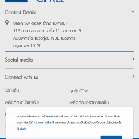
Contact Details
บริษัท ซีพี ออลล์ จำกัด (มหาชน)
119 อาคารธาราสาทร ชั้น 11 ซอยสาทร 5
ถนนสาทรใต้ แขวงทุ่งมหาเมฆ เขตสาทร
กรุงเทพฯ 10120
Social media
Connect with us
โปรโมชั่น
มุมสุขภาพ
ผลิตภัณฑ์บำรุงผิว
ผลิตภัณฑ์อาหารเสริม
ยาใช้เฉพาะที่
อุปกรณ์เพื่อสุขภาพ
เราใช้คุกกี้เพื่อพัฒนาประสิทธิภาพ และประสบการณ์ที่ดีในการใช้เว็บไซต์ของคุณ คุณสามารถศึกษา
รายละเอียดได้ที่
นโยบายการใช้คุกกี้
และสามารถจัดการความเป็นส่วนตัวเองได้ของคุณได้เองโดยคลิก
อาหารทางการแพทย์
ที่
ตั้งค่า