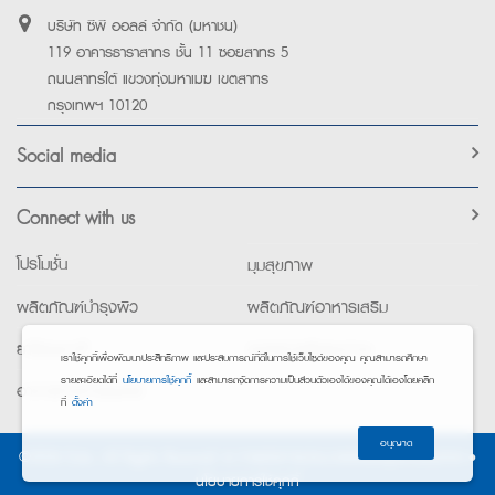
บริษัท ซีพี ออลล์ จำกัด (มหาชน)
119 อาคารธาราสาทร ชั้น 11 ซอยสาทร 5
ถนนสาทรใต้ แขวงทุ่งมหาเมฆ เขตสาทร
กรุงเทพฯ 10120
Social media
Connect with us
โปรโมชั่น
มุมสุขภาพ
ผลิตภัณฑ์บำรุงผิว
ผลิตภัณฑ์อาหารเสริม
ยาใช้เฉพาะที่
อุปกรณ์เพื่อสุขภาพ
เราใช้คุกกี้เพื่อพัฒนาประสิทธิภาพ และประสบการณ์ที่ดีในการใช้เว็บไซต์ของคุณ คุณสามารถศึกษา
รายละเอียดได้ที่
นโยบายการใช้คุกกี้
และสามารถจัดการความเป็นส่วนตัวเองได้ของคุณได้เองโดยคลิก
อาหารทางการแพทย์
ที่
ตั้งค่า
อนุญาต
©2026 Exta. All Rights Reserved. •
การแจ้งการประมวลผลข้อมูลส่วนบุคคล
•
นโยบายการใช้คุกกี้