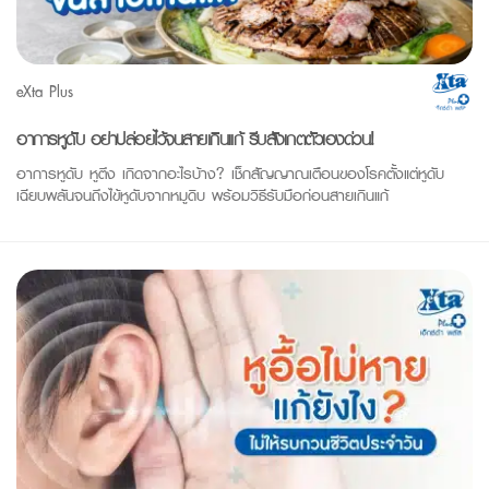
eXta Plus
อาการหูดับ อย่าปล่อยไว้จนสายเกินแก้ รีบสังเกตตัวเองด่วน!
อาการหูดับ หูตึง เกิดจากอะไรบ้าง? เช็กสัญญาณเตือนของโรคตั้งแต่หูดับ
เฉียบพลันจนถึงไข้หูดับจากหมูดิบ พร้อมวิธีรับมือก่อนสายเกินแก้