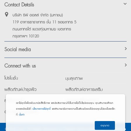
Contact Details
บริษัท ซีพี ออลล์ จำกัด (มหาชน)
119 อาคารธาราสาทร ชั้น 11 ซอยสาทร 5
ถนนสาทรใต้ แขวงทุ่งมหาเมฆ เขตสาทร
กรุงเทพฯ 10120
Social media
Connect with us
โปรโมชั่น
มุมสุขภาพ
ผลิตภัณฑ์บำรุงผิว
ผลิตภัณฑ์อาหารเสริม
ยาใช้เฉพาะที่
อุปกรณ์เพื่อสุขภาพ
เราใช้คุกกี้เพื่อพัฒนาประสิทธิภาพ และประสบการณ์ที่ดีในการใช้เว็บไซต์ของคุณ คุณสามารถศึกษา
รายละเอียดได้ที่
นโยบายการใช้คุกกี้
และสามารถจัดการความเป็นส่วนตัวเองได้ของคุณได้เองโดยคลิก
อาหารทางการแพทย์
ที่
ตั้งค่า
อนุญาต
©2026 Exta. All Rights Reserved. •
การแจ้งการประมวลผลข้อมูลส่วนบุคคล
•