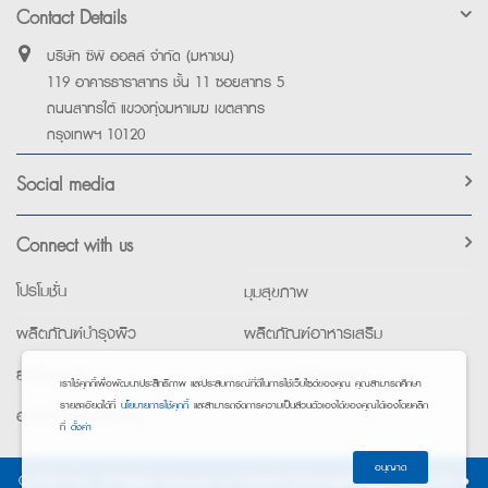
Contact Details
บริษัท ซีพี ออลล์ จำกัด (มหาชน)
119 อาคารธาราสาทร ชั้น 11 ซอยสาทร 5
ถนนสาทรใต้ แขวงทุ่งมหาเมฆ เขตสาทร
กรุงเทพฯ 10120
Social media
Connect with us
โปรโมชั่น
มุมสุขภาพ
ผลิตภัณฑ์บำรุงผิว
ผลิตภัณฑ์อาหารเสริม
ยาใช้เฉพาะที่
อุปกรณ์เพื่อสุขภาพ
เราใช้คุกกี้เพื่อพัฒนาประสิทธิภาพ และประสบการณ์ที่ดีในการใช้เว็บไซต์ของคุณ คุณสามารถศึกษา
รายละเอียดได้ที่
นโยบายการใช้คุกกี้
และสามารถจัดการความเป็นส่วนตัวเองได้ของคุณได้เองโดยคลิก
อาหารทางการแพทย์
ที่
ตั้งค่า
อนุญาต
©2026 Exta. All Rights Reserved. •
การแจ้งการประมวลผลข้อมูลส่วนบุคคล
•