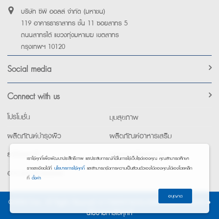
บริษัท ซีพี ออลล์ จำกัด (มหาชน)
119 อาคารธาราสาทร ชั้น 11 ซอยสาทร 5
ถนนสาทรใต้ แขวงทุ่งมหาเมฆ เขตสาทร
กรุงเทพฯ 10120
Social media
Connect with us
โปรโมชั่น
มุมสุขภาพ
ผลิตภัณฑ์บำรุงผิว
ผลิตภัณฑ์อาหารเสริม
ยาใช้เฉพาะที่
อุปกรณ์เพื่อสุขภาพ
เราใช้คุกกี้เพื่อพัฒนาประสิทธิภาพ และประสบการณ์ที่ดีในการใช้เว็บไซต์ของคุณ คุณสามารถศึกษา
รายละเอียดได้ที่
นโยบายการใช้คุกกี้
และสามารถจัดการความเป็นส่วนตัวเองได้ของคุณได้เองโดยคลิก
อาหารทางการแพทย์
ที่
ตั้งค่า
อนุญาต
©2026 Exta. All Rights Reserved. •
การแจ้งการประมวลผลข้อมูลส่วนบุคคล
•
นโยบายการใช้คุกกี้