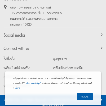
บริษัท ซีพี ออลล์ จำกัด (มหาชน)
119 อาคารธาราสาทร ชั้น 11 ซอยสาทร 5
ถนนสาทรใต้ แขวงทุ่งมหาเมฆ เขตสาทร
กรุงเทพฯ 10120
Social media
Connect with us
โปรโมชั่น
มุมสุขภาพ
ผลิตภัณฑ์บำรุงผิว
ผลิตภัณฑ์อาหารเสริม
ยาใช้เฉพาะที่
อุปกรณ์เพื่อสุขภาพ
เราใช้คุกกี้เพื่อพัฒนาประสิทธิภาพ และประสบการณ์ที่ดีในการใช้เว็บไซต์ของคุณ คุณสามารถศึกษา
รายละเอียดได้ที่
นโยบายการใช้คุกกี้
และสามารถจัดการความเป็นส่วนตัวเองได้ของคุณได้เองโดยคลิก
อาหารทางการแพทย์
ที่
ตั้งค่า
อนุญาต
©2026 Exta. All Rights Reserved. •
การแจ้งการประมวลผลข้อมูลส่วนบุคคล
•
นโยบายการใช้คุกกี้