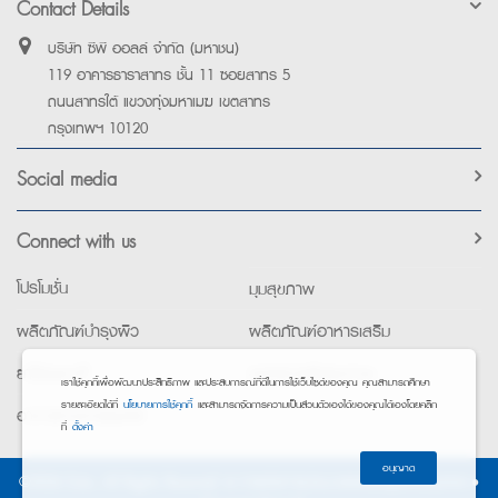
Contact Details
บริษัท ซีพี ออลล์ จำกัด (มหาชน)
119 อาคารธาราสาทร ชั้น 11 ซอยสาทร 5
ถนนสาทรใต้ แขวงทุ่งมหาเมฆ เขตสาทร
กรุงเทพฯ 10120
Social media
Connect with us
โปรโมชั่น
มุมสุขภาพ
ผลิตภัณฑ์บำรุงผิว
ผลิตภัณฑ์อาหารเสริม
ยาใช้เฉพาะที่
อุปกรณ์เพื่อสุขภาพ
เราใช้คุกกี้เพื่อพัฒนาประสิทธิภาพ และประสบการณ์ที่ดีในการใช้เว็บไซต์ของคุณ คุณสามารถศึกษา
รายละเอียดได้ที่
นโยบายการใช้คุกกี้
และสามารถจัดการความเป็นส่วนตัวเองได้ของคุณได้เองโดยคลิก
อาหารทางการแพทย์
ที่
ตั้งค่า
อนุญาต
©2026 Exta. All Rights Reserved. •
การแจ้งการประมวลผลข้อมูลส่วนบุคคล
•