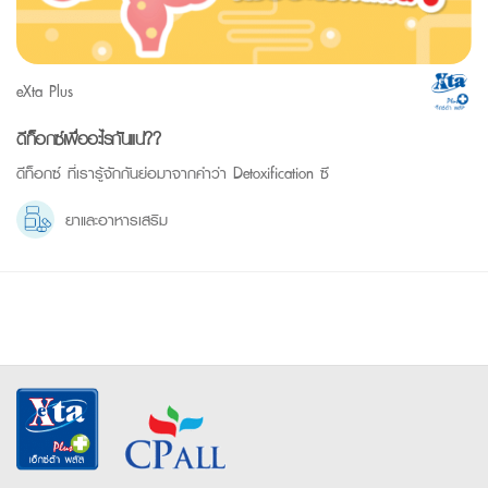
eXta Plus
ดีท็อกซ์เพื่ออะไรกันแน่??
ดีท็อกซ์ ที่เรารู้จักกันย่อมาจากคำว่า Detoxification ซึ
ยาและอาหารเสริม