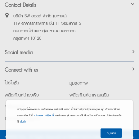
Contact Details
บริษัท ซีพี ออลล์ จำกัด (มหาชน)
119 อาคารธาราสาทร ชั้น 11 ซอยสาทร 5
ถนนสาทรใต้ แขวงทุ่งมหาเมฆ เขตสาทร
กรุงเทพฯ 10120
Social media
Connect with us
โปรโมชั่น
มุมสุขภาพ
ผลิตภัณฑ์บำรุงผิว
ผลิตภัณฑ์อาหารเสริม
ยาใช้เฉพาะที่
อุปกรณ์เพื่อสุขภาพ
เราใช้คุกกี้เพื่อพัฒนาประสิทธิภาพ และประสบการณ์ที่ดีในการใช้เว็บไซต์ของคุณ คุณสามารถศึกษา
รายละเอียดได้ที่
นโยบายการใช้คุกกี้
และสามารถจัดการความเป็นส่วนตัวเองได้ของคุณได้เองโดยคลิก
อาหารทางการแพทย์
ที่
ตั้งค่า
อนุญาต
©2026 Exta. All Rights Reserved. •
การแจ้งการประมวลผลข้อมูลส่วนบุคคล
•