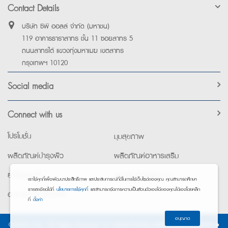
Contact Details
บริษัท ซีพี ออลล์ จำกัด (มหาชน)
119 อาคารธาราสาทร ชั้น 11 ซอยสาทร 5
ถนนสาทรใต้ แขวงทุ่งมหาเมฆ เขตสาทร
กรุงเทพฯ 10120
Social media
Connect with us
โปรโมชั่น
มุมสุขภาพ
ผลิตภัณฑ์บำรุงผิว
ผลิตภัณฑ์อาหารเสริม
ยาใช้เฉพาะที่
อุปกรณ์เพื่อสุขภาพ
เราใช้คุกกี้เพื่อพัฒนาประสิทธิภาพ และประสบการณ์ที่ดีในการใช้เว็บไซต์ของคุณ คุณสามารถศึกษา
รายละเอียดได้ที่
นโยบายการใช้คุกกี้
และสามารถจัดการความเป็นส่วนตัวเองได้ของคุณได้เองโดยคลิก
อาหารทางการแพทย์
ที่
ตั้งค่า
อนุญาต
©2026 Exta. All Rights Reserved. •
การแจ้งการประมวลผลข้อมูลส่วนบุคคล
•