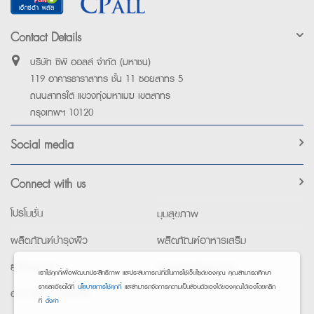
Contact Details
บริษัท ซีพี ออลล์ จำกัด (มหาชน)
119 อาคารธาราสาทร ชั้น 11 ซอยสาทร 5
ถนนสาทรใต้ แขวงทุ่งมหาเมฆ เขตสาทร
กรุงเทพฯ 10120
Social media
Connect with us
โปรโมชั่น
มุมสุขภาพ
ผลิตภัณฑ์บำรุงผิว
ผลิตภัณฑ์อาหารเสริม
ยาใช้เฉพาะที่
อุปกรณ์เพื่อสุขภาพ
เราใช้คุกกี้เพื่อพัฒนาประสิทธิภาพ และประสบการณ์ที่ดีในการใช้เว็บไซต์ของคุณ คุณสามารถศึกษา
รายละเอียดได้ที่
นโยบายการใช้คุกกี้
และสามารถจัดการความเป็นส่วนตัวเองได้ของคุณได้เองโดยคลิก
อาหารทางการแพทย์
ที่
ตั้งค่า