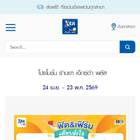
Skip
ส่งฟรี! ที่เซเว่นอีเลฟเว่นทุกสาขา
to
content
ค้นหาสาขา
Search
for:
โปรโมชั่น ร้านยา เอ็กซ์ต้า พลัส
24 เม
.ย.
– 23 พ.ค. 2569