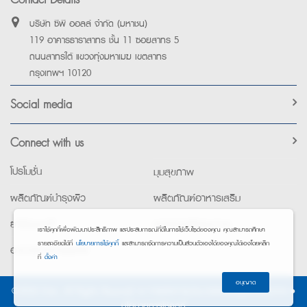
บริษัท ซีพี ออลล์ จำกัด (มหาชน)
119 อาคารธาราสาทร ชั้น 11 ซอยสาทร 5
ถนนสาทรใต้ แขวงทุ่งมหาเมฆ เขตสาทร
กรุงเทพฯ 10120
Social media
Connect with us
โปรโมชั่น
มุมสุขภาพ
ผลิตภัณฑ์บำรุงผิว
ผลิตภัณฑ์อาหารเสริม
ยาใช้เฉพาะที่
อุปกรณ์เพื่อสุขภาพ
เราใช้คุกกี้เพื่อพัฒนาประสิทธิภาพ และประสบการณ์ที่ดีในการใช้เว็บไซต์ของคุณ คุณสามารถศึกษา
รายละเอียดได้ที่
นโยบายการใช้คุกกี้
และสามารถจัดการความเป็นส่วนตัวเองได้ของคุณได้เองโดยคลิก
อาหารทางการแพทย์
ที่
ตั้งค่า
อนุญาต
©2026 Exta. All Rights Reserved. •
การแจ้งการประมวลผลข้อมูลส่วนบุคคล
•
นโยบายการใช้คุกกี้