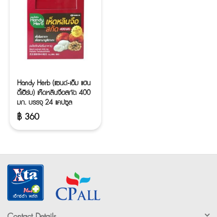
Handy Herb (แซนด์-เอ็ม แฮน
ดี้เฮิร์บ) เห็ดหลินจือสกัด 400
มก. บรรจุ 24 แคปซูล
฿
360
Contact Details