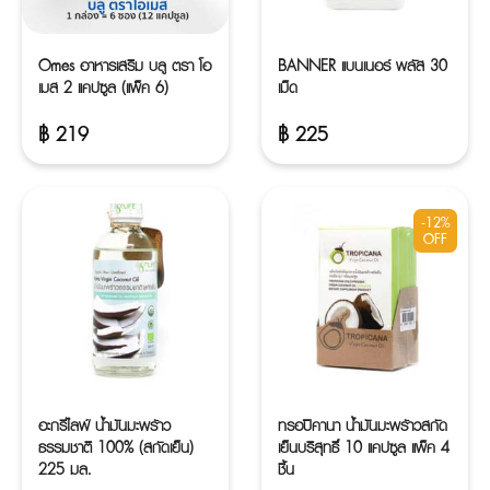
Omes อาหารเสริม บลู ตรา โอ
BANNER แบนเนอร์ พลัส 30
เมส 2 แคปซูล (แพ็ค 6)
เม็ด
฿
219
฿
225
-12%
OFF
อะกรีไลฟ์ น้ำมันมะพร้าว
ทรอปิคานา น้ำมันมะพร้าวสกัด
ธรรมชาติ 100% (สกัดเย็น)
เย็นบริสุทธิ์ 10 แคปซูล แพ็ค 4
225 มล.
ชิ้น