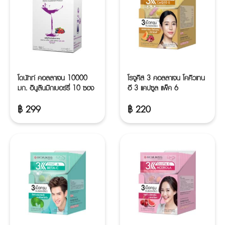
โดนัทท์ คอลลาเจน 10000
โรจูคิส 3 คอลลาเจน โคคิวเทน
มก. อินูลินมิกเบอร์รี่ 10 ซอง
อี 3 แคปซูล แพ็ค 6
฿
299
฿
220