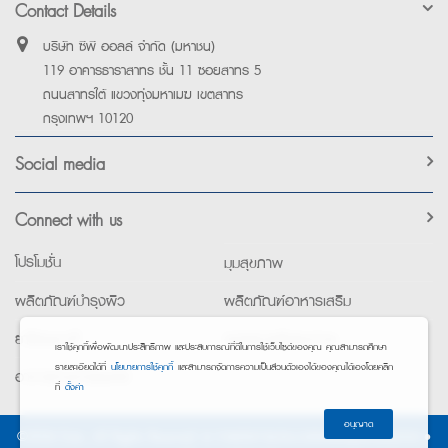
Contact Details
บริษัท ซีพี ออลล์ จำกัด (มหาชน)
119 อาคารธาราสาทร ชั้น 11 ซอยสาทร 5
ถนนสาทรใต้ แขวงทุ่งมหาเมฆ เขตสาทร
กรุงเทพฯ 10120
Social media
Connect with us
โปรโมชั่น
มุมสุขภาพ
ผลิตภัณฑ์บำรุงผิว
ผลิตภัณฑ์อาหารเสริม
ยาใช้เฉพาะที่
อุปกรณ์เพื่อสุขภาพ
เราใช้คุกกี้เพื่อพัฒนาประสิทธิภาพ และประสบการณ์ที่ดีในการใช้เว็บไซต์ของคุณ คุณสามารถศึกษา
รายละเอียดได้ที่
นโยบายการใช้คุกกี้
และสามารถจัดการความเป็นส่วนตัวเองได้ของคุณได้เองโดยคลิก
อาหารทางการแพทย์
ที่
ตั้งค่า
อนุญาต
©2026 Exta. All Rights Reserved. •
การแจ้งการประมวลผลข้อมูลส่วนบุคคล
•