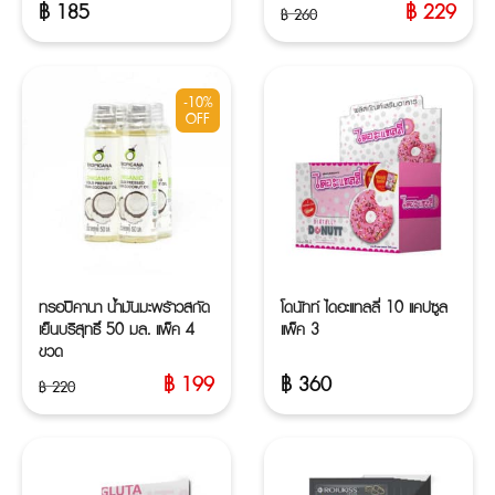
฿
185
฿
229
฿
260
Original
Current
price
price
was:
is:
฿ 260.
฿ 229.
-10%
OFF
ทรอปิคานา น้ำมันมะพร้าวสกัด
โดนัทท์ ไดอะแทลลี่ 10 แคปซูล
เย็นบริสุทธิ์ 50 มล. แพ็ค 4
แพ็ค 3
ขวด
฿
199
฿
360
฿
220
Original
Current
price
price
was:
is:
฿ 220.
฿ 199.