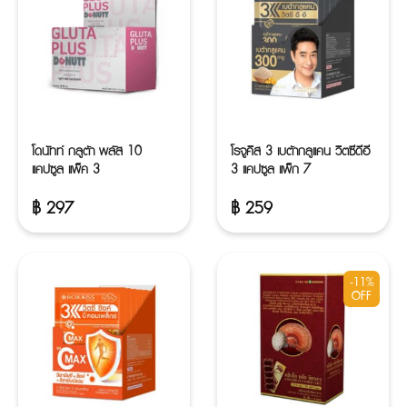
โดนัทท์ กลูต้า พลัส 10
โรจูคิส 3 เบต้ากลูแคน วิตซีดีอี
แคปซูล แพ็ค 3
3 แคปซูล แพ็ก 7
฿
297
฿
259
-11%
OFF