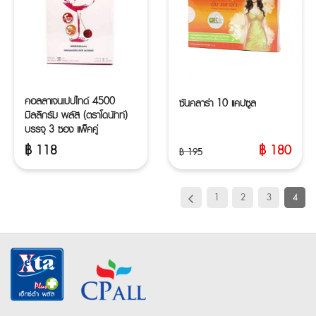
คอลลาเจนเปปไทด์ 4500
ซันคลาร่า 10 แคปซูล
มิลลิกรัม พลัส (ตราโดนัทท์)
บรรจุ 3 ซอง แพ็คคู่
฿
118
฿
180
฿
195
Original
Current
price
price
was:
is:
1
2
3
4
฿ 195.
฿ 180.