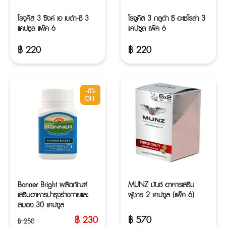
โรจูคิส 3 ซิงค์ เอ เบต้า-ซี 3
โรจูคิส 3 กลูต้า ซี อะเซโรล่า 3
แคปซูล แพ็ค 6
แคปซูล แพ็ค 6
฿
220
฿
220
-8%
OFF
Banner Bright ผลิตภัณฑ์
MUNZ มันซ์ อาหารเสริม
เสริมอาหารบำรุงร่างกายและ
ผู้ชาย 2 แคปซูล (แพ็ค 6)
สมอง 30 แคปซูล
฿
230
฿
570
฿
250