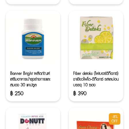
Original
Current
price
price
was:
is:
฿ 250.
฿ 230.
Banner Bright ผลิตภัณฑ์
Fiber detoks (ไฟเบอร์ดีท็อกซ์)
เสริมอาหารบำรุงร่างกายและ
ชาเขียวไฟโต-ดีท็อกซ์ รสเลม่อน
สมอง 30 แคปซูล
บรรจุ 10 ซอง
฿
250
฿
390
-8%
OFF