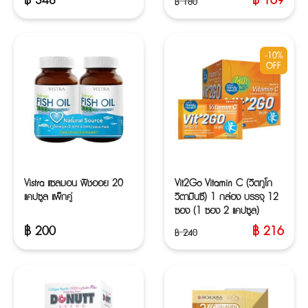
฿
180
Original
Current
price
price
was:
is:
฿ 180.
฿ 169.
-10%
OFF
Vistra แซลมอน ฟิชออย 20
Vit2Go Vitamin C (วิตทูโก
แคปซูล แพ็กคู่
วิตามินซี) 1 กล่อง บรรจุ 12
ซอง (1 ซอง 2 แคปซูล)
฿
200
฿
216
฿
240
Original
Current
price
price
was:
is:
฿ 240.
฿ 216.