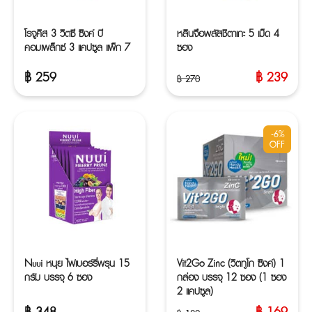
โรจูคิส 3 วิตซี ซิงค์ บี
หลินจือพลัสชิตาเกะ 5 เม็ด 4
คอมเพล็กซ์ 3 แคปซูล แพ็ก 7
ซอง
฿
259
฿
239
฿
270
Original
Current
price
price
was:
is:
฿ 270.
฿ 239.
-6%
OFF
Nuui หนุย ไฟเบอร์รี่พรุน 15
Vit2Go Zinc (วิตทูโก ซิงค์) 1
กรัม บรรจุ 6 ซอง
กล่อง บรรจุ 12 ซอง (1 ซอง
2 แคปซูล)
฿
348
฿
169