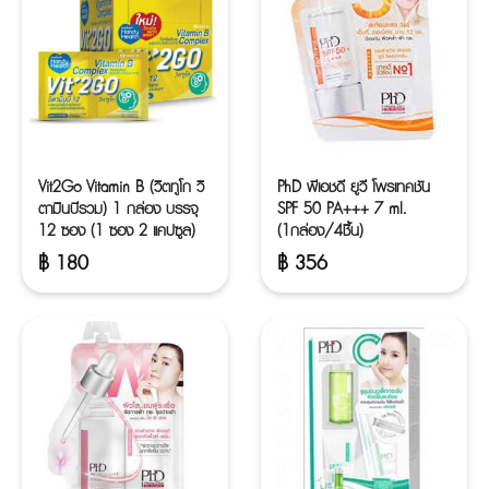
Vit2Go Vitamin B (วิตทูโก วิ
PhD พีเอชดี ยูวี โพรเทคชัน
ตามินบีรวม) 1 กล่อง บรรจุ
SPF 50 PA+++ 7 ml.
12 ซอง (1 ซอง 2 แคปซูล)
(1กล่อง/4ชิ้น)
฿
180
฿
356