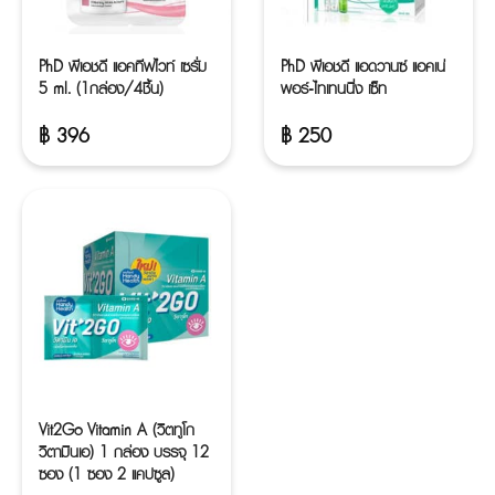
PhD พีเอชดี แอคทีฟไวท์ เซรั่ม
PhD พีเอชดี แอดวานซ์ แอคเน่
5 ml. (1กล่อง/4ชิ้น)
พอร์-ไทเทนนิ่ง เซ็ท
฿
396
฿
250
Vit2Go Vitamin A (วิตทูโก
วิตามินเอ) 1 กล่อง บรรจุ 12
ซอง (1 ซอง 2 แคปซูล)