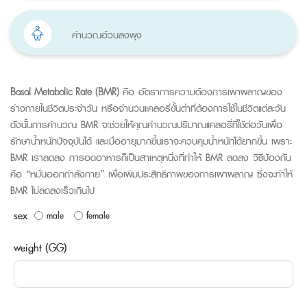
คำนวณอ้วนลงพุง
Basal Metabolic Rate (BMR)
คือ อัตราการความต้องการเผาผลาญของ
ร่างกายในชีวิตประจำวัน หรือจำนวนแคลอรี่ขั้นต่ำที่ต้องการใช้ในชีวิตแต่ละวัน
ดังนั้นการคำนวณ BMR จะช่วยให้คุณคำนวณปริมาณแคลอรี่ที่ใช้ต่อวันเพื่อ
รักษาน้ำหนักปัจจุบันได้ และเมื่ออายุมากขึ้นเราจะควบคุมน้ำหนักได้ยากขึ้น เพราะ
BMR เราลดลง การอดอาหารก็เป็นสาเหตุหนึ่งที่ทำให้ BMR ลดลง วิธีป้องกัน
คือ “หมั่นออกกำลังกาย” เพื่อเพิ่มประสิทธิภาพของการเผาผลาญ ซึ่งจะทำให้
BMR ไม่ลดลงเร็วเกินไป
sex
male
female
weight (GG)